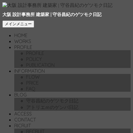
大阪 設計事務所 建築家 | 守谷昌紀のゲツモク日記
検
コ
メインメニュー
索
ン
HOME
テ
WORKS
ン
PROFILE
ツ
PROFILE
へ
POLICY
移
PUBLICATION
動
INFORMATION
FLOW
PRICE
FAQ
BLOG
守谷昌紀のゲツモク日記
アトリエｍのゲンバ日記
ACCESS
CONTACT
RICRUIT
RECRUIT