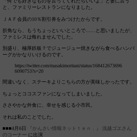
「何でも好きなものを言ってくれたらいいよ」と妻に言う
と、ファミリーレストランになりました。
ＪＡＦ会員の10％割引券をみつけたからです。
折角なら、もうちょっといいところで……と思いましたが、
ファミレスは侮れませんでした。
別盛り、極厚鉄板？でジュージュー焼きながら食べるハンバ
ーグがかなりいけるのです。
https://twitter.com/masakimoritani/status/168412673696
6090753?s=20
間違いなく、ステーキよりこちらの方が美味しかったです。
ちょっとココスファンになってしまいました。
ささやかな外食に、幸せを感じる小市民。
それは私のことでした。
■■■4月6日
『かんさい情報ネットｔｅｎ．』
浅越ゴエさん
のコーナー
に出演