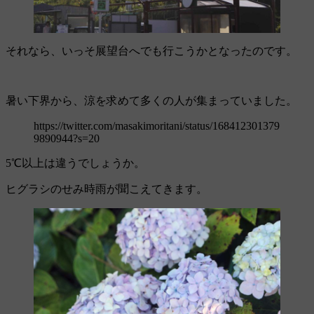
それなら、いっそ展望台へでも行こうかとなったのです。
暑い下界から、涼を求めて多くの人が集まっていました。
https://twitter.com/masakimoritani/status/168412301379
9890944?s=20
5℃以上は違うでしょうか。
ヒグラシのせみ時雨が聞こえてきます。