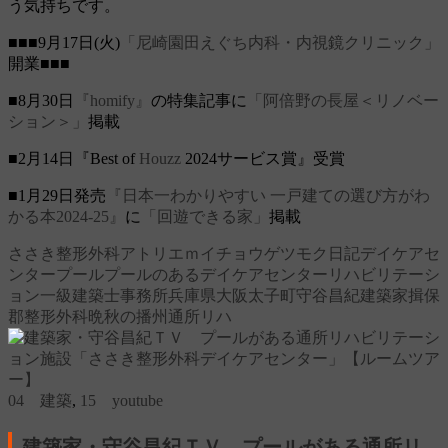
う気持ちです。
■■■9月17日(火)
「尼崎園田えぐち内科・内視鏡クリニック」
開業■■■
■8月30日
『homify』
の特集記事に
「阿倍野の長屋＜リノベー
ション＞」
掲載
■2月14日『Best of
Houzz
2024サービス賞』受賞
■1月29日発売
『日本一わかりやすい 一戸建ての選び方がわ
かる本2024-25』
に
「回遊できる家」
掲載
ささき整形外科
アトリエｍ
イチョウ
ゲツモク日記
デイケアセ
ンター
プール
プールのあるデイケアセンター
リハビリテーシ
ョン
一級建築士事務所
兵庫県
大阪
太子町
守谷昌紀
建築家
揖保
郡
整形外科
晩秋の播州
通所リハ
04 建築
,
15 youtube
建築家・守谷昌紀ＴＶ プールがある通所リ