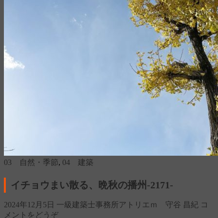
03 自然・季節
,
04 建築
イチョウまい散る、晩秋の播州‐2171‐
2024年12月5日
一級建築士事務所アトリエｍ 守谷 昌紀
コ
メントをどうぞ