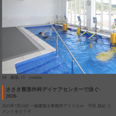
04 建築
,
15 youtube
ささき整形外科デイケアセンターで泳ぐ‐
2028‐
2023年7月24日
一級建築士事務所アトリエｍ 守谷 昌紀
コ
メントをどうぞ