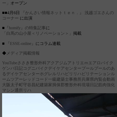
ー」
オープン
■■4月6日
『かんさい情報ネットｔｅｎ．』
浅越ゴエさんの
コーナー
に出演
■
『homify』の特集記事
に
「白馬の山小屋＜リノベーション＞」
掲載
■
『ESSE-online』
にコラム連載
◆
メディア掲載情報
YouTube
ささき整形外科
アクアジム
アトリエｍ
エアロバイク
ゲンバ日記
コグニバイク
デイケアセンター
プール
プールのあ
るデイケアセンター
ホグレル
リハビリ
リハビリテーション
ル
ームツアー
レッドコード
一級建築士事務所
兵庫県
内覧会
動画
大阪
太子町
守谷昌紀
建築家
揖保郡
整形外科
現場日記
筋肉強化
マシン
通所リハ