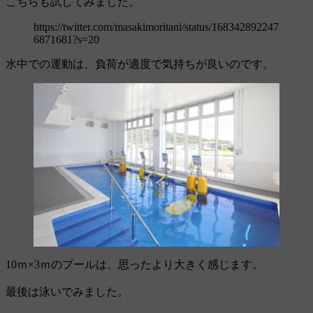
こちらも試してみました。
https://twitter.com/masakimoritani/status/168342892247
6871681?s=20
水中での運動は、負荷が適度で気持ちが良いのです。
10ｍ×3ｍのプールは、思ったより大きく感じます。
最後は泳いでみました。