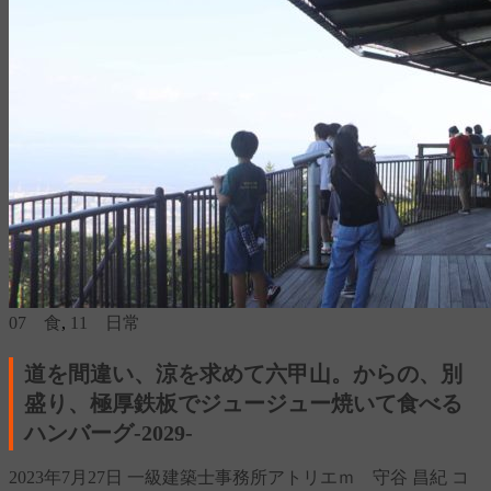
07 食
,
11 日常
道を間違い、涼を求めて六甲山。からの、別
盛り、極厚鉄板でジュージュー焼いて食べる
ハンバーグ‐2029‐
2023年7月27日
一級建築士事務所アトリエｍ 守谷 昌紀
コ