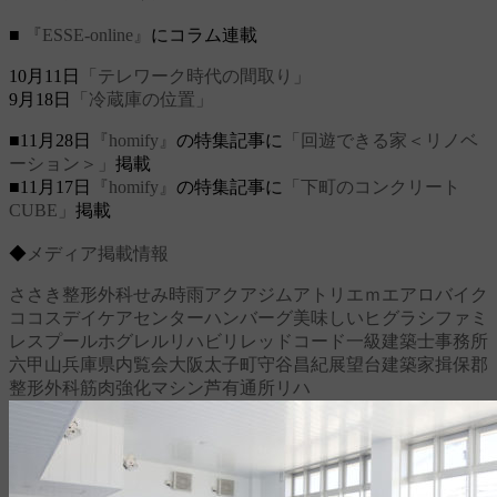
■
『ESSE-online』
にコラム連載
10月11日
「テレワーク時代の間取り」
9月18日
「冷蔵庫の位置」
■11月28日
『homify』
の特集記事に
「回遊できる家＜リノベ
ーション＞」
掲載
■11月17日
『homify』
の特集記事に
「下町のコンクリート
CUBE」
掲載
◆
メディア掲載情報
ささき整形外科
せみ時雨
アクアジム
アトリエｍ
エアロバイク
ココス
デイケアセンター
ハンバーグ美味しい
ヒグラシ
ファミ
レス
プール
ホグレル
リハビリ
レッドコード
一級建築士事務所
六甲山
兵庫県
内覧会
大阪
太子町
守谷昌紀
展望台
建築家
揖保郡
整形外科
筋肉強化マシン
芦有
通所リハ