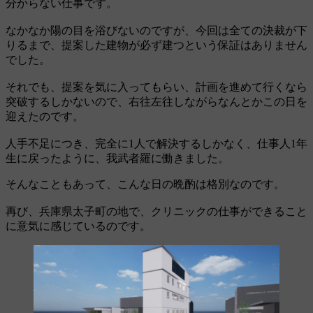
分からない仕事です。
なかなか陽の目を浴びないのですが、今回は全ての決裁が下
りるまで、提案した建物が必ず建つという保証はありません
でした。
それでも、提案を気に入ってもらい、計画を進めて行くなら
突破するしかないので、右往左往しながらなんとかこの日を
迎えたのです。
人手不足につき、完全に1人で解決するしかなく、仕事人1年
生に戻ったように、我武者羅に働きました。
そんなこともあって、こんな日の晩酌は格別なのです。
再び、兵庫県太子町の地で、クリニックの仕事ができること
に意気に感じているのです。