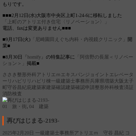
もりです。
■■■2月12日(水)大阪市中央区上町1-24-6に移転しました
「上町のアトリエ付き住宅〈リノベーション〉」
電話、faxは変更ありません■■■
■9月17日(火)
「尼崎園田えぐち内科・内視鏡クリニック」
開
業■
■8月30日
『homify』
の特集記事に
「阿倍野の長屋＜リノベー
ション＞」
掲載■
ささき整形外科
アトリエｍ
エキスパンジョイント
エレベータ
ー
リハビリ
リハビリ棟
一級建築士事務所
兵庫県
増築
大阪
太子
町
守谷昌紀
庇
建築家
建築確認
建築確認申請
整形外科
検査済証
消防検査
01 旅・街
,
04 建築
再びはじまる‐2193‐
2025年2月20日
一級建築士事務所アトリエｍ 守谷 昌紀
コ