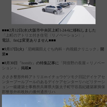
■■■2月12日(水)大阪市中央区上町1-24-6に移転しました
「上町のアトリエ付き住宅〈リノベーション〉」
電話、faxは変更ありません■■■
■9月17日(火)
「尼崎園田えぐち内科・内視鏡クリニック」
開
業■
■8月30日
『homify』
の特集記事に
「阿倍野の長屋＜リノベー
ション＞」
掲載■
ささき整形外科
アトリエｍ
イチョウ
ゲツモク日記
デイケアセ
ンター
プール
プールのあるデイケアセンター
リハビリテーシ
ョン
一級建築士事務所
兵庫県
大阪
太子町
守谷昌紀
建築家
揖保
郡
整形外科
晩秋の播州
通所リハ