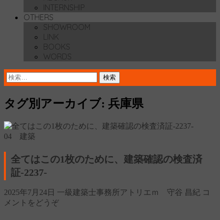
INTERNSHIP
OTHERS
SHOWROOM
LINK
BOOKS
WORDS
検
索:
タグ別アーカイブ: 兵庫県
04 建築
全てはこの1枚のために、建築確認の検査済
証‐2237‐
2025年7月24日
一級建築士事務所アトリエｍ 守谷 昌紀
コ
メントをどうぞ