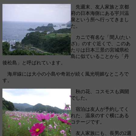
先週末、友人家族と京都
府の日本海側にある宇川温
泉という所へ行ってきまし
た。
カニで有名な「間人(たい
ざ)」のすぐ近くで、このあ
たりは日本三景の宮城県松
島に似ていることから「丹
後松島」と呼ばれています。
海岸線には大小の小島や奇岩が続く風光明媚なところで
す。
秋の花、コスモスも満開
でした。
宿泊は友人が予約してく
れた、温泉のすぐ横にある
コテージです。
友人家族にも、長男の2週