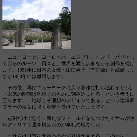
ニューヨーク、ヨーロッパ、エジプト、インド、バリそし
て自らのルーツ、日本と、世界を渡り歩きながら創作を続け
ます。1951年に日本の女優・山口淑子（李香蘭）と結婚しま
すが1958年には離婚します。
その後、再びニューヨークに戻り創作に打ち込むイサムは
「未来の彫刻は地球そのものに刻み込まれる」という考えに
至ります。「地球こそ理想のデザインである」という建築家
フラーの言葉に強く影響を受けていたようです。
彫刻だけでなく、新たなフィールドを見つけたイサムが晩
年アトリエと居を構えたのが牟礼の地でした。
イサムは良質な安治石の石切り場が見える、この地をこよ