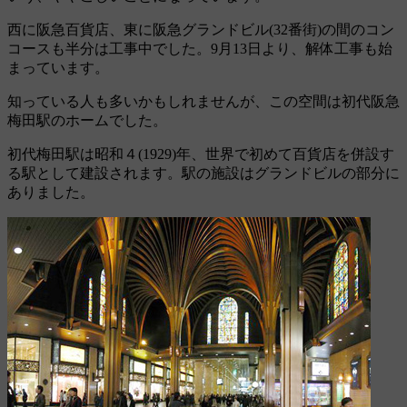
西に阪急百貨店、東に阪急グランドビル(32番街)の間のコン
コースも半分は工事中でした。9月13日より、解体工事も始
まっています。
知っている人も多いかもしれませんが、この空間は初代阪急
梅田駅のホームでした。
初代梅田駅は昭和４(1929)年、世界で初めて百貨店を併設す
る駅として建設されます。駅の施設はグランドビルの部分に
ありました。