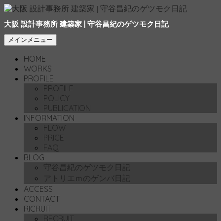
大阪 設計事務所 建築家 | 守谷昌紀のゲツモク日記
検
コ
メインメニュー
索
ン
HOME
テ
WORKS
ン
PROFILE
ツ
PROFILE
へ
POLICY
移
PUBLICATION
動
INFORMATION
FLOW
PRICE
FAQ
BLOG
守谷昌紀のゲツモク日記
アトリエｍのゲンバ日記
ACCESS
CONTACT
RICRUIT
RECRUIT