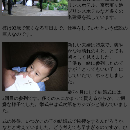
リンスホテル、京都宝ヶ池
プリンスホテルなど多くの
名建築を残しています。
彼は93歳で無くなる前日まで、仕事をしていたという伝説の
巨人なのです。
新しい夫婦は25歳で、爽や
かな秋晴れのもと、とても
初々しく見えました。
子供も一緒に参列したので
すが「とってもいい子」に
していたで、ホッとしまし
た。
齢7ヶ月にして結婚式には、
2回目の参列です。多くの人にかまって貰えるからか、ご機
嫌な様子でした。挙式中は式次第をガジガジと噛んでいまし
た。
式の終盤、いつかこの子の結婚式で挨拶をするんだろうか、
などと考えていました。どう考えても早すぎるのですが、ひ