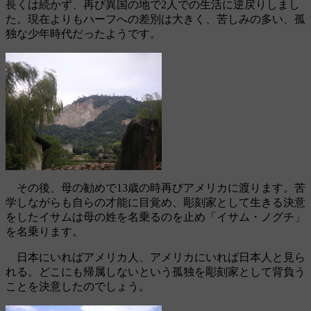
長くは続かず、再び異国の地で2人での生活に逆戻りしまし
た。現在よりもハーフへの差別は大きく、苦しみの多い、孤
独な少年時代だったようです。
その後、母の勧めで13歳の時再びアメリカに渡ります。苦
学しながらも自らの才能に目覚め、彫刻家として生きる決意
をしたイサムは母の姓を名乗るのを止め「イサム・ノグチ」
を名乗ります。
日本にいればアメリカ人、アメリカにいれば日本人と見ら
れる。どこにも帰属しないという孤独を彫刻家として背負う
ことを決意したのでしょう。