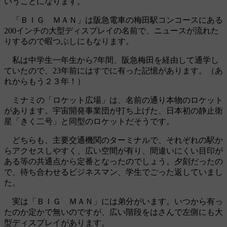
いうことになります。
「ＢＩＧ ＭＡＮ」は阪急電車の梅田駅コンコースにある
200インチの大型ディスプレイの名前で、ニュースが流れた
りするので暇つぶしにもなります。
私は中学生一年生から7年間、阪急梅田を経由して通学し
ていたので、23年前にはすでに有った記憶があります。（あ
れからもう２３年！）
ミナミの「ロケット広場」は、名前の通り本物のロケット
があります。宇宙開発事業団が打ち上げた、日本初の静止衛
星「きく二号」と同型のロケットだそうです。
どちらも、主要交通機関のターミナルで、それぞれの駅か
らアクセスしやすく、広い空間が有り、間違いにくい目印が
ある等の共通点から定番となったのでしょう。夕刻だったの
で、待ち合わせるビジネスマン、学生でごった返していまし
た。
実は「ＢＩＧ ＭＡＮ」には弟分がいます。いつから有っ
たのか定かで無いのですが、広い階段をはさんで左側にも大
型ディスプレイがあります。