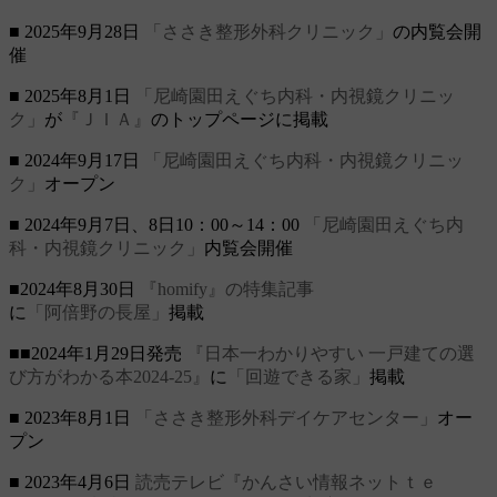
■ 2025年9月28日
「ささき整形外科クリニック」
の内覧会開
催
■ 2025年8月1日
「尼崎園田えぐち内科・内視鏡クリニッ
ク」
が
『ＪＩＡ』
のトップページに掲載
■ 2024年9月17日
「尼崎園田えぐち内科・内視鏡クリニッ
ク」
オープン
■ 2024年9月7日、8日10：00～14：00
「尼崎園田えぐち内
科・内視鏡クリニック」
内覧会開催
■2024年8月30日
『homify』の特集記事
に
「阿倍野の長屋」
掲載
■■2024年1月29日発売
『日本一わかりやすい 一戸建ての選
び方がわかる本2024-25』
に
「回遊できる家」
掲載
■ 2023年8月1日
「ささき整形外科デイケアセンター」
オー
プン
■ 2023年4月6日
読売テレビ『かんさい情報ネットｔｅ