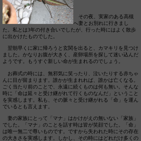
その夜、実家のある高槻
へ妻とお別れに行きまし
た。私とは3年の付き合いでしたが、行った時にはよく散歩
に出かけたものでした。
翌朝早くに家に帰ろうと玄関を出ると、カマキリを見つけ
ました。かなりお腹が大きく、産卵場所を探して迷い込んだ
ようです。もうすぐ新しい命が生まれるのでしょう。
お葬式の時には、無邪気に笑ったり、泣いたりする赤ちゃ
んに目が留まります。誰かが生まれれば、誰かは亡くなる。
ごく当たり前のことで、永遠に続くものは何も無い。そんな
時に「命は延々と受け継がれて行くものなんだ」ということ
を実感します。私も、その脈々と受け継がれる「命」を運ん
でいるとも言えます。
妻の家族にとって「マナ」はかけがえの無いない「家族」
でした。「マナ」のことを話す時は皆が笑顔でした。「命」
は唯一無二で尊いものです。ですから失われた時にその存在
の大きさを実感します。しかし、その時にはどれだけ多くの