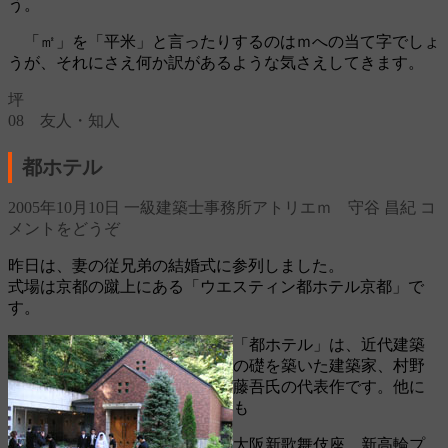
う。
「㎡」を「平米」と言ったりするのはｍへの当て字でしょ
うが、それにさえ何か訳があるような気さえしてきます。
坪
08 友人・知人
都ホテル
2005年10月10日
一級建築士事務所アトリエｍ 守谷 昌紀
コ
メントをどうぞ
昨日は、妻の従兄弟の結婚式に参列しました。
式場は京都の蹴上にある「ウエスティン都ホテル京都」で
す。
「都ホテル」は、近代建築
の礎を築いた建築家、村野
藤吾氏の代表作です。他に
も
大阪新歌舞伎座、新高輪プ