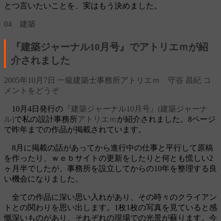
とつ言いたいことを、実はもう決めました。
04 建築
『建築ジャーナル10月号』でアトリエｍが紹
介されました
2005年10月7日
一級建築士事務所アトリエｍ 守谷 昌紀
コ
メントをどうぞ
10月4日発行の
『建築ジャーナル10月号』(建築ジャーナ
ル)
で私の設計事務所
アトリエｍ
が紹介されました。8ページ
で昨年までの作品が掲載されています。
8月に掲載の話があってから進行中の仕事と平行して原稿
を作ったり、ｗｅｂサイトの更新をしたりと何とも慌しい2
ヶ月半でしたが、事務所を設立してからの10年を整理する良
い機会になりました。
全ての作品に深い思い入れがあり、その時々のクライアン
トとの関わりを思い出します。1枚1枚の写真を見ていると感
慨深いものがあり、それぞれの現場での光景が蘇ります。今