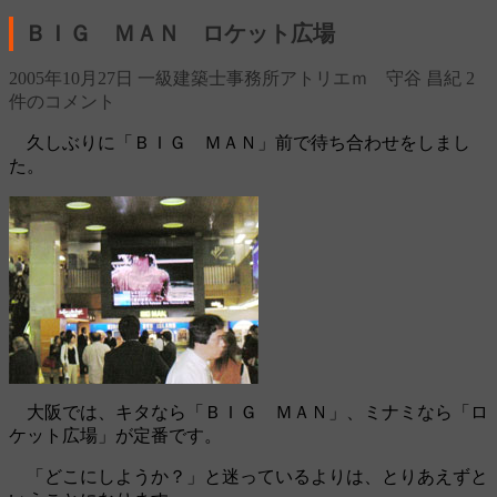
ＢＩＧ ＭＡＮ ロケット広場
2005年10月27日
一級建築士事務所アトリエｍ 守谷 昌紀
2
件のコメント
久しぶりに「ＢＩＧ ＭＡＮ」前で待ち合わせをしまし
た。
大阪では、キタなら「ＢＩＧ ＭＡＮ」、ミナミなら「ロ
ケット広場」が定番です。
「どこにしようか？」と迷っているよりは、とりあえずと