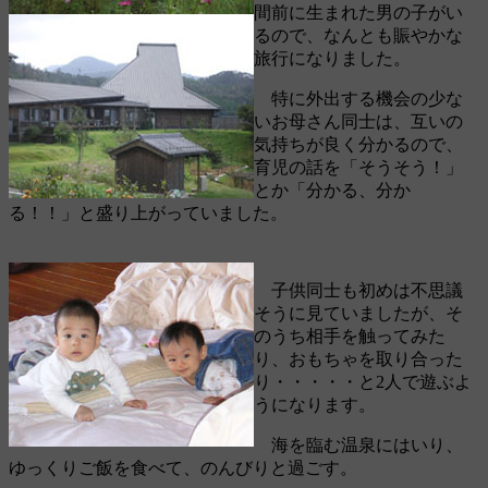
間前に生まれた男の子がい
るので、なんとも賑やかな
旅行になりました。
特に外出する機会の少な
いお母さん同士は、互いの
気持ちが良く分かるので、
育児の話を「そうそう！」
とか「分かる、分か
る！！」と盛り上がっていました。
子供同士も初めは不思議
そうに見ていましたが、そ
のうち相手を触ってみた
り、おもちゃを取り合った
り・・・・・と2人で遊ぶよ
うになります。
海を臨む温泉にはいり、
ゆっくりご飯を食べて、のんびりと過ごす。