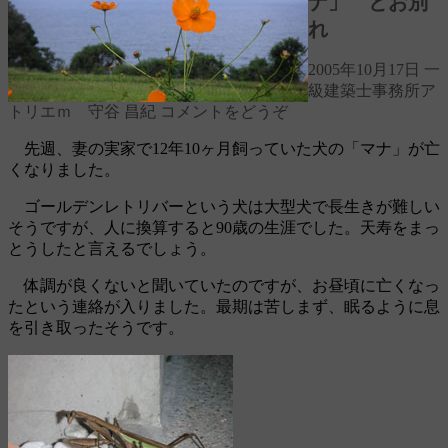
ナ」 とお別
れ
2005年10月17日
一
級建築士事務所ア
トリエｍ 守谷 昌紀
コメントをどうぞ
先週、妻の実家で12年10ヶ月飼っていた犬の「マナ」が亡
くなりました。
ゴールデンレトリバーという犬は大型犬で長生きが難しい
そうですが、人に換算すると90歳の生涯でした。天寿をまっ
とうしたと言えるでしょう。
体調が良くないと聞いていたのですが、お昼頃に亡くなっ
たという連絡が入りました。最期は苦しまず、眠るように息
を引き取ったそうです。