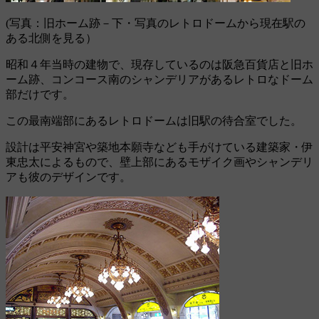
(写真：旧ホーム跡－下・写真のレトロドームから現在駅の
ある北側を見る）
昭和４年当時の建物で、現存しているのは阪急百貨店と旧ホ
ーム跡、コンコース南のシャンデリアがあるレトロなドーム
部だけです。
この最南端部にあるレトロドームは旧駅の待合室でした。
設計は平安神宮や築地本願寺なども手がけている建築家・伊
東忠太によるもので、壁上部にあるモザイク画やシャンデリ
アも彼のデザインです。