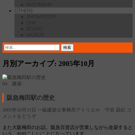
INTERNSHIP
OTHERS
SHOWROOM
LINK
BOOKS
WORDS
検
索:
月別アーカイブ: 2005年10月
04 建築
阪急梅田駅の歴史
2005年10月31日
一級建築士事務所アトリエｍ 守谷 昌紀
コ
メントをどうぞ
また大阪梅田のお話。阪急百貨店が営業しながら改築すると
いう、ややこしいことになっています。