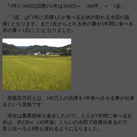
｢1坪｣×360日(旧暦の1年は360日)＝「360坪」＝「1反」
「1反」は｢1年に兵隊1人が食べるお米の取れる水田の面
積｣ となります。また1反からとれる米の量が1年間に食べる
米の量＝1石(こく)となりました。
加賀百万石とは、100万人の兵隊を1年食べさせる事が出来
るという意味です。
現在は農業技術も進歩したので、１人が1年間に食べるお
米は、約150㎡（45坪強）くらいの水田で収穫出来るので、
昔と比べると8倍も採れるようになりました。