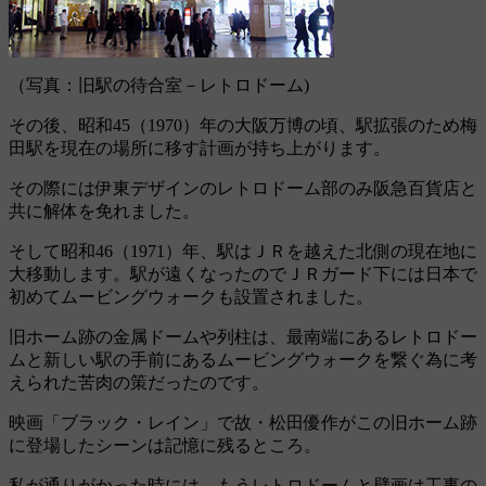
（写真：旧駅の待合室－レトロドーム)
その後、昭和45（1970）年の大阪万博の頃、駅拡張のため梅
田駅を現在の場所に移す計画が持ち上がります。
その際には伊東デザインのレトロドーム部のみ阪急百貨店と
共に解体を免れました。
そして昭和46（1971）年、駅はＪＲを越えた北側の現在地に
大移動します。駅が遠くなったのでＪＲガード下には日本で
初めてムービングウォークも設置されました。
旧ホーム跡の金属ドームや列柱は、最南端にあるレトロドー
ムと新しい駅の手前にあるムービングウォークを繋ぐ為に考
えられた苦肉の策だったのです。
映画「ブラック・レイン」で故・松田優作がこの旧ホーム跡
に登場したシーンは記憶に残るところ。
私が通りがかった時には、もうレトロドームと壁画は工事の