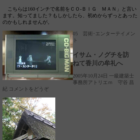
こちらは160インチで名前をＣＯ-ＢＩＧ ＭＡＮ」と言い
ます。知ってました？もしかしたら、初めからずっとあった
のかもしれませんが。
05 芸術･エンターテイメン
ト
イサム・ノグチを訪
ねて香川の牟礼へ
2005年10月24日
一級建築士
事務所アトリエｍ 守谷 昌
紀
コメントをどうぞ