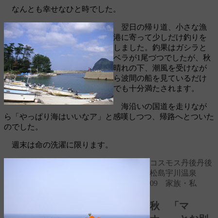
なんとも幸せなひと時でした。
翌日の帰り道、小さな漁
港に寄って少しだけ釣りを
しました。釣果はガシラと
ベラが1尾づつでしたが、秋
晴れの下、潮風を受けなが
ら波間の船を見ているだけ
でも十分満たされます。
海沿いの国道を走りなが
ら「やっぱり海はいいなア」と感嘆しつつ、帰路へとついた
のでした。
週末は命の洗濯に限ります。
コスモス
丹後
丹後
松島
宇川温泉
09 家族・私
秋 「マ