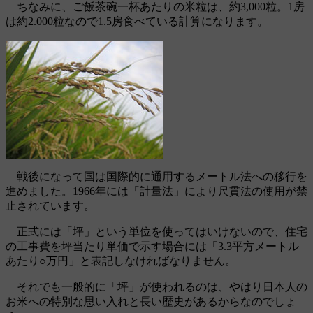
ちなみに、ご飯茶碗一杯あたりの米粒は、約3,000粒。1房
は約2.000粒なので1.5房食べている計算になります。
戦後になって国は国際的に通用するメートル法への移行を
進めました。1966年には「計量法」により尺貫法の使用が禁
止されています。
正式には「坪」という単位を使ってはいけないので、住宅
の工事費を坪当たり単価で示す場合には「3.3平方メートル
あたり○万円」と表記しなければなりません。
それでも一般的に「坪」が使われるのは、やはり日本人の
お米への特別な思い入れと長い歴史があるからなのでしょ