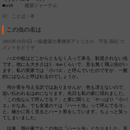
■web
建築ジャーナル
02 ことば・本
この虫の名は
2005年10月6日
一級建築士事務所アトリエｍ 守谷 昌紀
コ
メントをどうぞ
ハエや蚊はどこからともなく入って来る、歓迎されない虫
です。他にも大きさは3、4㎜くらいで、音も無く飛ぶ虫がい
ます。私の実家では「小バエ」と呼んでいたのですが、一般
的にはなんと呼ばれるのでしょうか。
何か害を与える訳ではありませんが、色も冴えないので、
追い払われるはめになります。先日も私の家に現れました。
「この虫なんて呼んでる？」と妻に聞くと「やっぱり『小バ
エ』かなあ。でも友達のＹは『ハート虫』って呼んでるヨ」
と。確かに良く見るとハート形をしています。ちょっと笑っ
てしまいました。
以来、我が家でもこの虫は『ハート虫』となりました。見