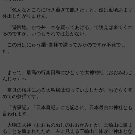
「色んなところに行き過ぎて飽きた」と、娘は近頃あまり
外出したがりません。
「遊園地、かつ丼、本を買ってあげる」で誘えば来てくれ
るのですが、いつもそれでは芸がない。
この日はにゅう麺+参拝で誘ってみたのですが不発でし
た。
よって、最高の行楽日和にひとりで大神神社（おおみわじ
んじゃ）へ。
奈良の桜井にある大鳥居は知っていましたが、おそらく初
めての参拝です。
「古事記」「日本書紀」にも記され、日本最古の神社とも
言われます。
大物主大神（おおものぬしのおおかみ）が、三輪山に鎮ま
ることを望まれたため、左に見える三輪山自体がご神体とな