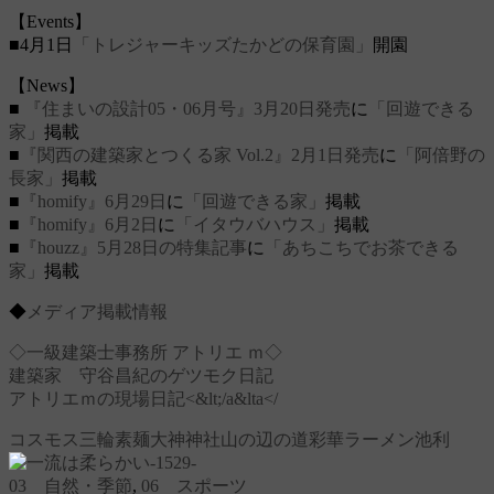
【Events】
■4月1日
「トレジャーキッズたかどの保育園」
開園
【News】
■
『住まいの設計05・06月号』3月20日発売
に
「回遊できる
家」
掲載
■
『関西の建築家とつくる家 Vol.2』2月1日発売
に
「阿倍野の
長家」
掲載
■
『homify』6月29日
に
「回遊できる家」
掲載
■
『homify』6月2日
に
「イタウバハウス」
掲載
■
『houzz』5月28日の特集記事
に
「あちこちでお茶できる
家」
掲載
◆
メディア掲載情報
◇一級建築士事務所 アトリエ ｍ◇
建築家 守谷昌紀のゲツモク日記
アトリエｍの現場日記<&lt;/a&lta</
コスモス
三輪素麺
大神神社
山の辺の道
彩華ラーメン
池利
03 自然・季節
,
06 スポーツ