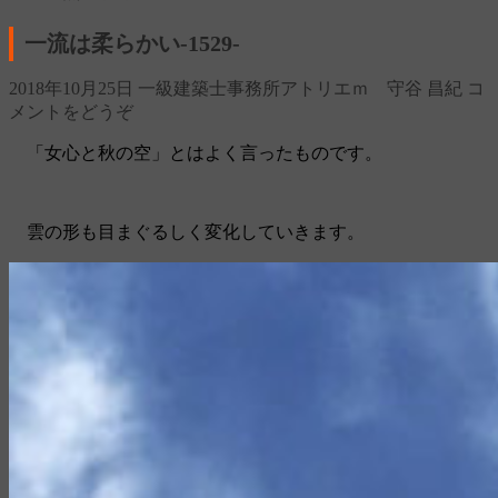
一流は柔らかい‐1529‐
2018年10月25日
一級建築士事務所アトリエｍ 守谷 昌紀
コ
メントをどうぞ
「女心と秋の空」とはよく言ったものです。
雲の形も目まぐるしく変化していきます。