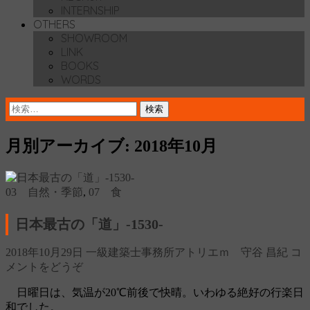
INTERNSHIP
OTHERS
SHOWROOM
LINK
BOOKS
WORDS
検
索:
月別アーカイブ: 2018年10月
03 自然・季節
,
07 食
日本最古の「道」‐1530‐
2018年10月29日
一級建築士事務所アトリエｍ 守谷 昌紀
コ
メントをどうぞ
日曜日は、気温が20℃前後で快晴。いわゆる絶好の行楽日
和でした。