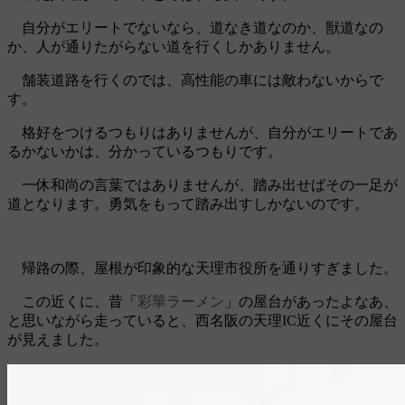
自分がエリートでないなら、道なき道なのか、獣道なの
か、人が通りたがらない道を行くしかありません。
舗装道路を行くのでは、高性能の車には敵わないからで
す。
格好をつけるつもりはありませんが、自分がエリートであ
るかないかは、分かっているつもりです。
一休和尚の言葉ではありませんが、踏み出せばその一足が
道となります。勇気をもって踏み出すしかないのです。
帰路の際、屋根が印象的な天理市役所を通りすぎました。
この近くに、昔「
彩華ラーメン
」の屋台があったよなあ、
と思いながら走っていると、西名阪の天理IC近くにその屋台
が見えました。