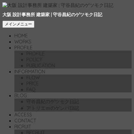
大阪 設計事務所 建築家 | 守谷昌紀のゲツモク日記
検
コ
メインメニュー
索
ン
HOME
テ
WORKS
ン
PROFILE
ツ
PROFILE
へ
POLICY
移
PUBLICATION
動
INFORMATION
FLOW
PRICE
FAQ
BLOG
守谷昌紀のゲツモク日記
アトリエｍのゲンバ日記
ACCESS
CONTACT
RICRUIT
RECRUIT