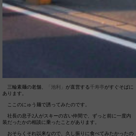
三輪素麺の老舗、
「池利」
が直営する
千寿亭
がすぐそばに
あります。
ここのにゅう麺で誘ってみたのです。
社長の息子2人がスキーの古い仲間で、ずっと前に一度内
装だったかの相談に乗ったことがあります。
おそらくそれ以来なので、久し振りに食べてみたかったの