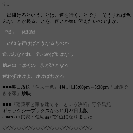
す。
出掛けるということは、道を行くことです。そうすれば色
んなことが起ることを、何とか娘に伝えたいのですが。
『道』一休和尚
この道を行けばどうなるものか
危ぶむなかれ、危ぶめば道はなし
踏み出せばその一歩が道となる
迷わずゆけよ、ゆけばわかる
■■■毎日放送
『住人十色』
4月14日5:00pm～5:30pm
「回遊で
きる家」
放映
■■■
『建築家と家を建てる、という決断』守谷昌紀
ギャラクシーブックスから11月27日出版
amazon <民家・住宅論>で1位になりました
◇◇◇◇◇◇◇◇◇◇◇◇◇◇◇◇◇◇◇