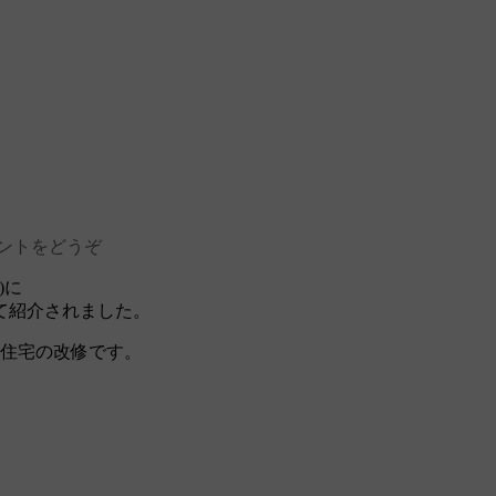
ントをどうぞ
)に
て紹介されました。
存住宅の改修です。