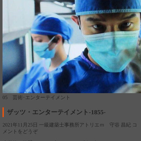
05 芸術･エンターテイメント
ザッツ・エンターテイメント‐1855‐
2021年11月25日
一級建築士事務所アトリエｍ 守谷 昌紀
コ
メントをどうぞ