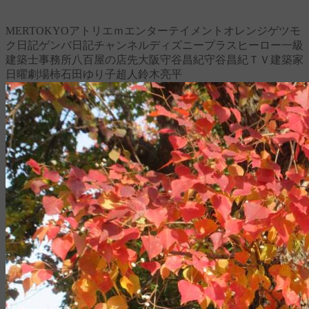
MER
TOKYO
アトリエｍ
エンターテイメント
オレンジ
ゲツモ
ク日記
ゲンバ日記チャンネル
ディズニープラス
ヒーロー
一級
建築士事務所
八百屋の店先
大阪
守谷昌紀
守谷昌紀ＴＶ
建築家
日曜劇場
柿
石田ゆり子
超人
鈴木亮平