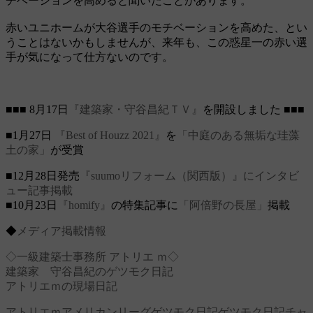
チベーションを高めると聞いたことがあります。
赤いユニホームが大谷選手のモチベーションを高めた、とい
うことはないかもしませんが、来年も、この惑星一の赤い選
手が気になって仕方ないのです。
■■■ 8月17日
『建築家・守谷昌紀ＴＶ』
を開設しました ■■■
■1月27日
『Best of Houzz 2021』
を
「中庭のある無垢な珪藻
土の家」
が受賞
■12月28日発売
『suumoリフォーム（関西版）』にインタビ
ュー記事掲載
■10月23日
『homify』
の特集記事に
「阿倍野の長屋」
掲載
◆
メディア掲載情報
◇一級建築士事務所 アトリエ ｍ◇
建築家 守谷昌紀のゲツモク日記
アトリエｍの現場日記
アトリエｍ
アメリカンリーグ
ゲツモク日記
ゲツモク日記チャ