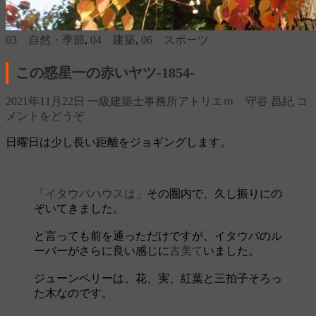
03 自然・季節
,
04 建築
,
06 スポーツ
この惑星一の赤いヤツ‐1854‐
2021年11月22日
一級建築士事務所アトリエｍ 守谷 昌紀
コ
メントをどうぞ
日曜日は少し長い距離をジョギングします。
「イタウバハウスは」
その圏内で、久し振りにの
ぞいてきました。
と言っても前を通っただけですが、イタウバのル
ーバーがさらに良い感じに
古美て
いました。
ジューンベリーは、花、実、紅葉と三拍子そろっ
た木なのです。