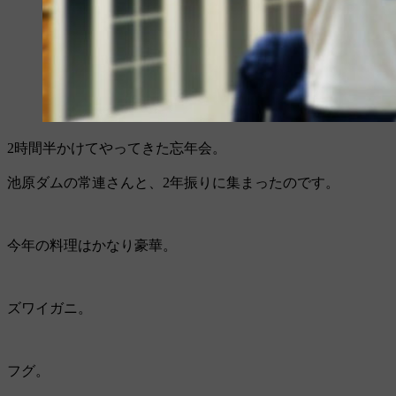
2時間半かけてやってきた忘年会。
池原ダムの常連さんと、2年振りに集まったのです。
今年の料理はかなり豪華。
ズワイガニ。
フグ。