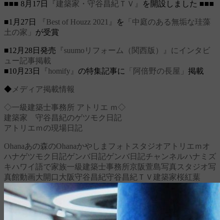
■■■ 8月17日
『建築家・守谷昌紀ＴＶ』
を開設しました ■■■
■1月27日
『Best of Houzz 2021』
を
「中庭のある無垢な珪藻
土の家」
が受賞
■12月28日発売
『suumoリフォーム（関西版）』にインタビ
ュー記事掲載
■10月23日
『homify』
の特集記事に
「阿倍野の長屋」
掲載
◆
メディア掲載情報
◇一級建築士事務所 アトリエ ｍ◇
建築家 守谷昌紀のゲツモク日記
アトリエｍの現場日記
Ohana
あの森のOhana
かやしまフォトスタジオ
アトリエｍ
オ
ハナ
ゲツモク日記
ゲンバ日記
ゲンバ日記チャンネル
ハナミズ
キ
ハワイ語で家族
一級建築士事務所
京阪萱島
写真スタジオ
写
真館
動画
大開口
大阪
守谷昌紀
守谷昌紀ＴＶ
建築家
桜
紅葉