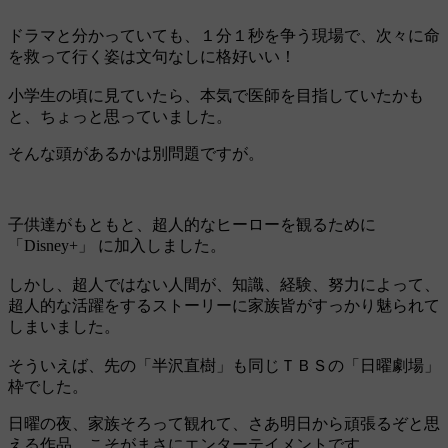
ドラマと分かっていても、１分１秒を争う現場で、次々に命
を救って行く姿は文句なしに格好いい！
小学生の頃に見ていたら、本気で医師を目指していたかも
と、ちょっと思っていました。
そんな頭があるかは別問題ですが。
子供達がもともと、超人的なヒーローを観るために
「Disney+」 に加入しました。
しかし、超人ではない人間が、知識、経験、努力によって、
超人的な活躍をするストーリーに家族皆がすっかり魅られて
しまいました。
そういえば、先の「半沢直樹」も同じＴＢＳの「日曜劇場」
枠でした。
日曜の夜、家族そろって観れて、さあ明日から頑張るぞと思
える作品。こそがまさにエンターテイメントです。