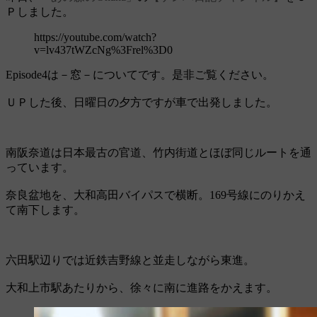
Ｐしました。
https://youtube.com/watch?
v=lv437tWZcNg%3Frel%3D0
Episode4は－窓－についてです。是非ご覧ください。
ＵＰした後、日曜日の夕方ですが車で出発しました。
南阪奈道は日本最古の官道、竹内街道とほぼ同じルートを通
っています。
奈良盆地を、大和高田バイパスで横断。169号線にのりかえ
て南下します。
六田駅辺りでは近鉄吉野線と並走しながら東進。
大和上市駅あたりから、徐々に南に進路をかえます。