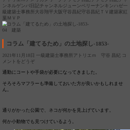
ンネル
ゲンバ日記チャンネル
ジューンベリー
ナンキンハゼ
一
級建築士事務所
大谷翔平
大阪
守谷昌紀
守谷昌紀ＴＶ
建築家
紅
葉
ＭＶＰ
04 建築
コラム「建てるため」の土地探し‐1853‐
2021年11月18日
一級建築士事務所アトリエｍ 守谷 昌紀
コ
メントをどうぞ
通勤にコートや手袋が必要になってきました。
そろそろマフラーも準備しておいた方が良いかもしれませ
ん。
通りがかった公園で、ネコが何かを見上げています。
何か小動物でも見つけているよう。