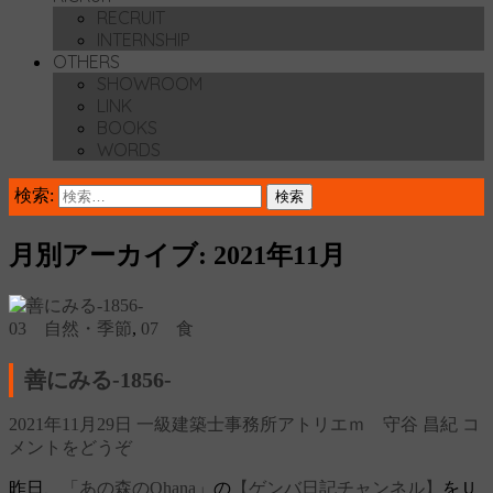
RECRUIT
INTERNSHIP
OTHERS
SHOWROOM
LINK
BOOKS
WORDS
検索:
月別アーカイブ: 2021年11月
03 自然・季節
,
07 食
善にみる‐1856‐
2021年11月29日
一級建築士事務所アトリエｍ 守谷 昌紀
コ
メントをどうぞ
昨日、
「あの森のOhana」
の
【ゲンバ日記チャンネル】
をＵ