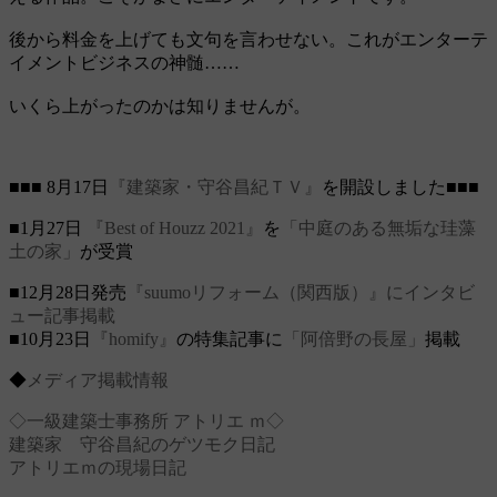
後から料金を上げても文句を言わせない。これがエンターテ
イメントビジネスの神髄……
いくら上がったのかは知りませんが。
■■■ 8月17日
『建築家・守谷昌紀ＴＶ』
を開設しました■■■
■1月27日
『Best of Houzz 2021』
を
「中庭のある無垢な珪藻
土の家」
が受賞
■12月28日発売
『suumoリフォーム（関西版）』にインタビ
ュー記事掲載
■10月23日
『homify』
の特集記事に
「阿倍野の長屋」
掲載
◆
メディア掲載情報
◇一級建築士事務所 アトリエ ｍ◇
建築家 守谷昌紀のゲツモク日記
アトリエｍの現場日記