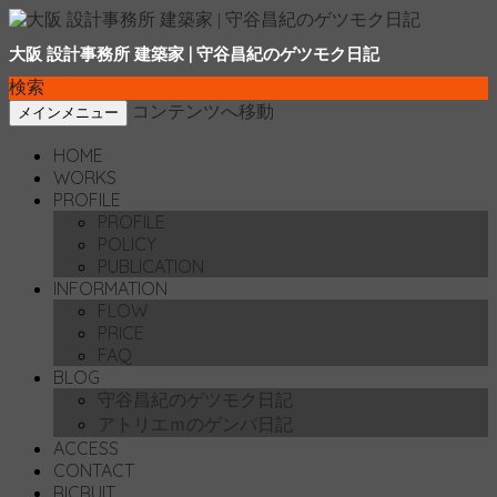
大阪 設計事務所 建築家 | 守谷昌紀のゲツモク日記
検索
コンテンツへ移動
メインメニュー
HOME
WORKS
PROFILE
PROFILE
POLICY
PUBLICATION
INFORMATION
FLOW
PRICE
FAQ
BLOG
守谷昌紀のゲツモク日記
アトリエｍのゲンバ日記
ACCESS
CONTACT
RICRUIT