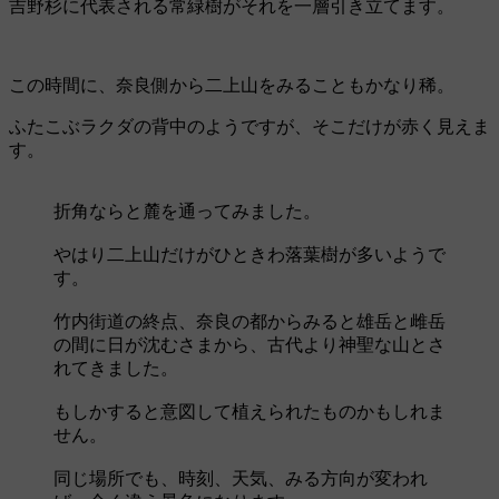
吉野杉に代表される常緑樹がそれを一層引き立てます。
この時間に、奈良側から二上山をみることもかなり稀。
ふたこぶラクダの背中のようですが、そこだけが赤く見えま
す。
折角ならと麓を通ってみました。
やはり二上山だけがひときわ落葉樹が多いようで
す。
竹内街道の終点、奈良の都からみると雄岳と雌岳
の間に日が沈むさまから、古代より神聖な山とさ
れてきました。
もしかすると意図して植えられたものかもしれま
せん。
同じ場所でも、時刻、天気、みる方向が変われ