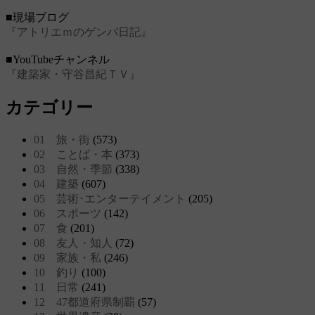
■現場ブログ
『アトリエｍのゲンバ日記』
■YouTubeチャンネル
『建築家・守谷昌紀ＴＶ』
カテゴリー
01 旅・街
(573)
02 ことば・本
(373)
03 自然・季節
(338)
04 建築
(607)
05 芸術･エンターテイメント
(205)
06 スポーツ
(142)
07 食
(201)
08 友人・知人
(72)
09 家族・私
(246)
10 釣り
(100)
11 日常
(241)
12 47都道府県制覇
(57)