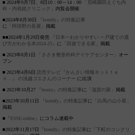
■ 2024年9月7日、8日10：00～14：00
「尼崎園田えぐち内
科・内視鏡クリニック」
内覧会開催
■2024年8月30日
『homify』の特集記事
に
「阿倍野の長屋」
掲載
■■2024年1月29日発売
『日本一わかりやすい 一戸建ての選
び方がわかる本2024-25』
に
「回遊できる家」
掲載
■ 2023年8月1日
「ささき整形外科デイケアセンター」
オー
プン
■ 2023年4月6日
読売テレビ『かんさい情報ネットｔｅ
ｎ．』
の浅越ゴエさんのコーナー
に出演
■ 2023年10月27
『houzz』の特集記事
に
「滋賀の家」
掲載
■2023年10月11日
『homify』の特集記事
に
「白馬の山小屋」
掲載
■
『ESSE-online』
にコラム連載中
■2022年11月17日
『homify』の特集記事
に
「下町のコンクリ