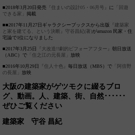
■2018年3月20日発売
『住まいの設計05・06月号』
に
「回遊
できる家」
掲載
■■2017年11月27日ギャラクシーブックスから出版
『建築家
と家を建てる、という決断』守谷昌紀(著)
がamazon 民家・住
宅論で1位になりました
■2017年3月25日
『大改造!!劇的ビフォーアフター』
朝日放送
（ABC）で
「住之江の元長屋」
放映
■2016年10月29日
『住人十色』
毎日放送（MBS）で
「阿倍野
の長屋」
放映
大阪の建築家がゲツモクに綴るブロ
グ、動画。人、建築、街、自然･･････
ぜひご覧ください
建築家 守谷 昌紀