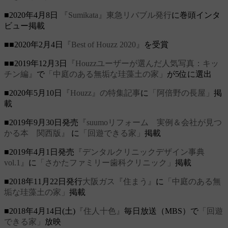
■2020年4月8日
『Sumikata』東急リバブル発行
に巻頭インタ
ビュー掲載
■■2020年2月4日
『Best of Houzz 2020』
を受賞
■■2019年12月3日
『Houzzユーザーが選んだ人気写真：キッ
チン編』
で
「中庭のある無垢な珪藻土の家」
が5位に選出
■2020年5月10日
『Houzz』の特集記事
に
「阿倍野の長屋」
掲
載
■2019年9月30日発売
『suumoリフォーム 実例＆会社が見つ
かる本 関西版』
に
「回遊できる家」
掲載
■2019年4月1日発売
『デンタルクリニックデザイン事典
vol.1』
に
「さかたファミリー歯科クリニック」
掲載
■2018年11月22日発行
大阪ガス『住まう』
に
「中庭のある無
垢な珪藻土の家」
掲載
■2018年4月14日(土)
『住人十色』
毎日放送（MBS）で
「回遊
できる家」
放映