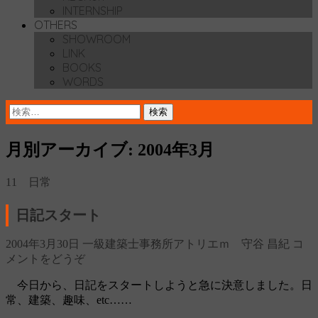
INTERNSHIP
OTHERS
SHOWROOM
LINK
BOOKS
WORDS
検
索:
月別アーカイブ: 2004年3月
11 日常
日記スタート
2004年3月30日
一級建築士事務所アトリエｍ 守谷 昌紀
コ
メントをどうぞ
今日から、日記をスタートしようと急に決意しました。日
常、建築、趣味、etc……