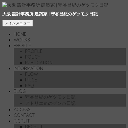
大阪 設計事務所 建築家 | 守谷昌紀のゲツモク日記
検
コ
メインメニュー
索
ン
HOME
テ
WORKS
ン
PROFILE
ツ
PROFILE
へ
POLICY
移
PUBLICATION
動
INFORMATION
FLOW
PRICE
FAQ
BLOG
守谷昌紀のゲツモク日記
アトリエｍのゲンバ日記
ACCESS
CONTACT
RICRUIT
RECRUIT