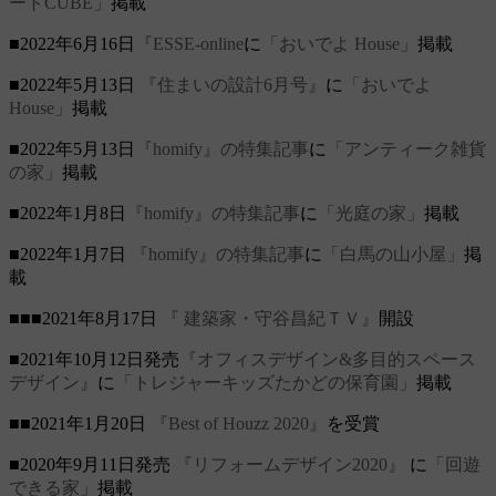
ートCUBE」
掲載
■2022年6月16日
『ESSE-online
に
「おいでよ House」
掲載
■2022年5月13日
『住まいの設計6月号』
に
「おいでよ
House」
掲載
■2022年5月13日
『homify』の特集記事
に
「アンティーク雑貨
の家」
掲載
■2022年1月8日
『homify』の特集記事
に
「光庭の家」
掲載
■2022年1月7日
『homify』の特集記事
に
「白馬の山小屋」
掲
載
■■■2021年8月17日
『 建築家・守谷昌紀ＴＶ』
開設
■2021年10月12日発売
『オフィスデザイン&多目的スペース
デザイン』
に
「トレジャーキッズたかどの保育園」
掲載
■■2021年1月20日
『Best of Houzz 2020』
を受賞
■2020年9月11日発売
『リフォームデザイン2020』
に
「回遊
できる家」
掲載