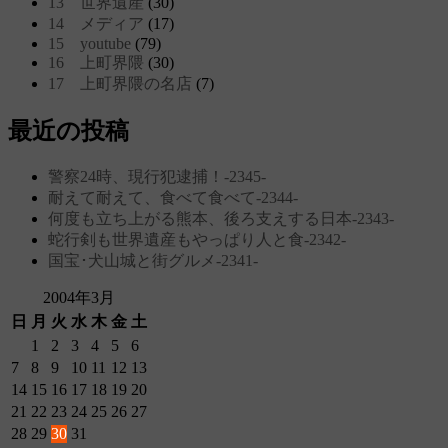
13 世界遺産
(30)
14 メディア
(17)
15 youtube
(79)
16 上町界隈
(30)
17 上町界隈の名店
(7)
最近の投稿
警察24時、現行犯逮捕！‐2345‐
耐えて耐えて、食べて食べて‐2344‐
何度も立ち上がる熊本、後ろ支えする日本‐2343‐
蛇行剣も世界遺産もやっぱり人と食‐2342‐
国宝･犬山城と街グルメ‐2341‐
2004年3月
日
月
火
水
木
金
土
1
2
3
4
5
6
7
8
9
10
11
12
13
14
15
16
17
18
19
20
21
22
23
24
25
26
27
28
29
30
31