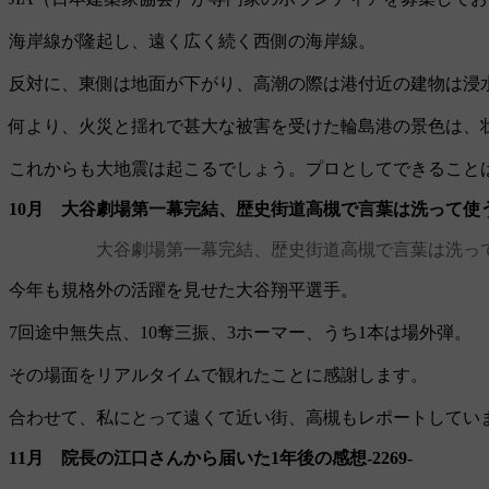
海岸線が隆起し、遠く広く続く西側の海岸線。
反対に、東側は地面が下がり、高潮の際は港付近の建物は浸
何より、火災と揺れで甚大な被害を受けた輪島港の景色は、
これからも大地震は起こるでしょう。プロとしてできること
10月 大谷劇場第一幕完結、歴史街道高槻で言葉は洗って使うを知
大谷劇場第一幕完結、歴史街道高槻で言葉は洗って使
今年も規格外の活躍を見せた大谷翔平選手。
7回途中無失点、10奪三振、3ホーマー、うち1本は場外弾。
その場面をリアルタイムで観れたことに感謝します。
合わせて、私にとって遠くて近い街、高槻もレポートしてい
11月 院長の江口さんから届いた1年後の感想‐2269‐