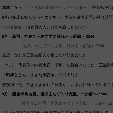
2020年から
「ささき整形外科デイケアセンター」
の計画が始
8月の完成も嬉しかったのですが、増築の確認申請の検査済証
その苦労を、検査員の人と分かち合ったのです。
8月 鳥羽、神島で三島文学に触れる＜前編＞‐2244‐
鳥羽、神島で三島文学に触れる＜前編＞‐2244‐
最近、なぜか三島由紀夫が気になり始めました。
それで、代表作の純愛小説「潮騒」の舞台となった、三重県
「昭和とともに生きた小説家」三島由紀夫
彼が描いた、古き良き昭和の日本が、いまだに残っているこ
9月 能登半島地震、復興まちづくり支援。一歩前へ‐2248‐
能登半島地震、復興まちづくり支援。一歩前へ‐224
JIA（日本建築家協会）が専門家のボランティアを募集して