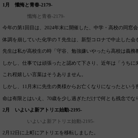
1月 懺悔と青春‐2179‐
懺悔と青春‐2179‐
今年の第1回目は、2024年末に開催した、中学・高校の同窓
体調を崩していた化学のＴ先生は、新型コロナで中止した会
先生は私が高校生の時「守谷、勉強嫌いやったら高校は義務
しかし、仕事では頑張ったと認めて下さり、近年は「うちに
これ程嬉しい言葉はそうありません。
しかし、11月末に先生の奥様からお亡くなりになったという
命は有限とはいえ、70歳を少し過ぎただけで何とも残念でな
2月 いよいよ新アトリエ始動‐2195‐
いよいよ新アトリエ始動‐2195‐
2月12日に上町にアトリエを移転しました。