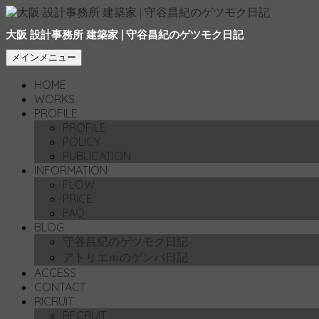
大阪 設計事務所 建築家 | 守谷昌紀のゲツモク日記
検
コ
メインメニュー
索
ン
HOME
テ
WORKS
ン
PROFILE
ツ
PROFILE
へ
POLICY
移
PUBLICATION
動
INFORMATION
FLOW
PRICE
FAQ
BLOG
守谷昌紀のゲツモク日記
アトリエｍのゲンバ日記
ACCESS
CONTACT
RICRUIT
RECRUIT