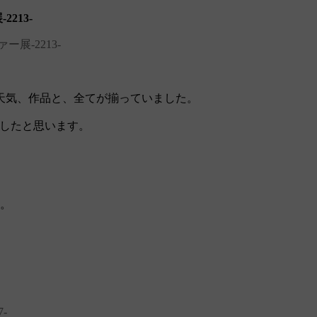
213‐
展‐2213‐
天気、作品と、全てが揃っていました。
プしたと思います。
た。
‐