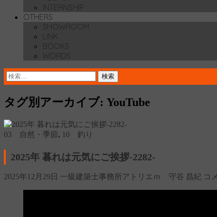
INTERNSHIP
OTHERS
SHOWROOM
LINK
BOOKS
WORDS
検
索:
タグ別アーカイブ: YouTube
03 自然・季節
,
10 釣り
2025年 暮れは元気にご挨拶‐2282‐
2025年12月29日
一級建築士事務所アトリエｍ 守谷 昌紀
コ