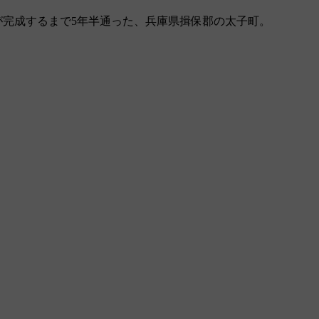
が完成するまで5年半通った、兵庫県揖保郡の太子町。