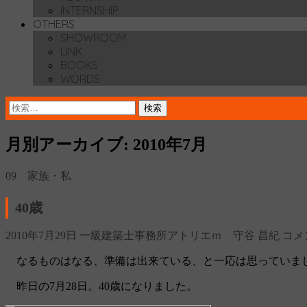
INTERNSHIP
OTHERS
SHOWROOM
LINK
BOOKS
WORDS
検
索:
月別アーカイブ: 2010年7月
09 家族・私
40歳
2010年7月29日
一級建築士事務所アトリエｍ 守谷 昌紀
コメ
なるものはなる、準備は出来ている、と一応は思っていま
昨日の7月28日。40歳になりました。