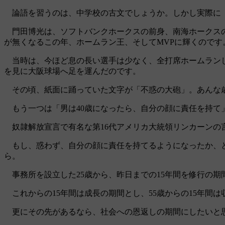
論語を習うのは、中学校の古文でしょうか。しかし実際に「不
門田博光は、ソフトバンクホークスの前身、南海ホークスの
が無くなるこの年、ホームラン王、そしてMVPに輝くのです
当時は、今ほど息の長い選手は少なく、全打席ホームランし
を見に大阪球場へ足を運んだのです。
その頃、紙面に踊っていた文字が「不惑の大砲」。あんな
もう一つは
「男は40歳になったら、自分の顔に責任を持て
奴隷解放宣言で有名な第16代アメリカ大統領リンカーンの
もし、惑わず、自分の顔に責任を持てるようになったか、と
ら。
事務所を設立した25歳から、昨日までの15年間を修行の期
これからの15年間は成長の期間とし、55歳からの15年間
更にその先があるなら、社会への恩返しの期間にしたいと