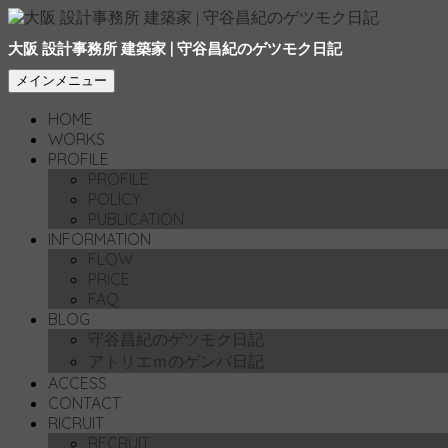
大阪 設計事務所 建築家 | 守谷昌紀のゲツモク日記
検
コ
メインメニュー
索
ン
HOME
テ
WORKS
ン
PROFILE
ツ
PROFILE
へ
POLICY
移
PUBLICATION
動
INFORMATION
FLOW
PRICE
FAQ
BLOG
守谷昌紀のゲツモク日記
アトリエｍのゲンバ日記
ACCESS
CONTACT
RICRUIT
RECRUIT