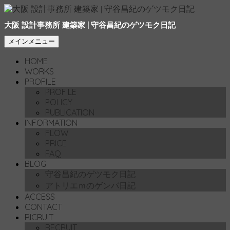
大阪 設計事務所 建築家 | 守谷昌紀のゲツモク日記
検
コ
メインメニュー
索
ン
HOME
テ
WORKS
ン
PROFILE
ツ
PROFILE
へ
POLICY
移
PUBLICATION
動
INFORMATION
FLOW
PRICE
FAQ
BLOG
守谷昌紀のゲツモク日記
アトリエｍのゲンバ日記
ACCESS
CONTACT
RICRUIT
RECRUIT