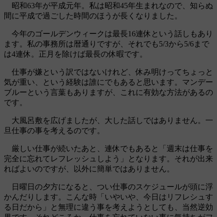
昭和63年が平成元年。私は昭和45年生まれなので、知らぬ
間に平成で過ごした時間のほうが長くなりました。
今年のゴールデンウィークは最長16連休という話しもあり
ます。私の事務所は暦通りですが、それでも5/3から5/6まで
は4連休。正月を除けば最長の休暇です。
仕事が嫌という訳ではないけれど、休み明けってちょっと
気が重い、という経験は誰にでもあると思います。マンデー
ブルーという言葉もありますが、これに有効な方法があるの
です。
大風呂敷を広げましたが、大した話しではありません。一
旦仕事の事を考えるのです。
厳しい仕事が続いたあと、連休でもあると「週末は仕事を
完全に忘れてレフレッシュしよう」となります。それが出来
ればよいのですが、以外に簡単ではありません。
日曜日の夕方になると、つい仕事のスケジュールが頭に浮
かんだりします。こんな時「いやいや、今日はリフレシュす
る日だから」と無理に違う事を考えようとしても、当然逆効