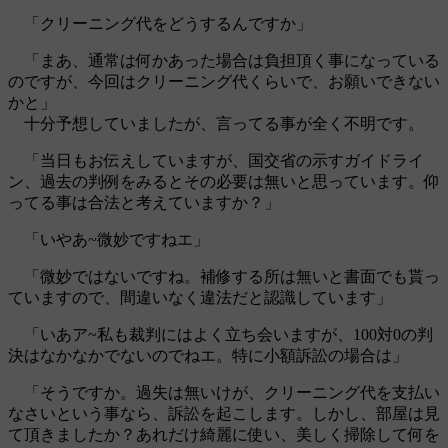
「クリーニング代をどうするんですか」
「まあ、通常は何かあった場合は負担頂く事になっている
のですが、今回はクリーニング代くらいで、お願いできない
かと」
十分予想していましたが、言ってる事が全く不明です。
「当日もお伝えしていますが、国交省の示すガイドライ
ン、過去の判例をみるとその必要は無いと思っています。仰
ってる事は合法と考えていますか？」
「いやあ~微妙ですねエ」
「微妙ではないですね。補修する所は無いと書面でも貰っ
ていますので、間違いなく違法だと認識しています」
「いあア~私も裁判にはよく立ち会いますが、100対0の判
決はなかなかでないのでねエ。特に小額訴訟の場合は」
「そうですか。過失は無いけが、クリーニング代を支払い
なさいという事なら、訴訟を起こします。しかし、部屋は見
て頂きましたか？あれだけ綺麗に使い、美しく掃除して何を