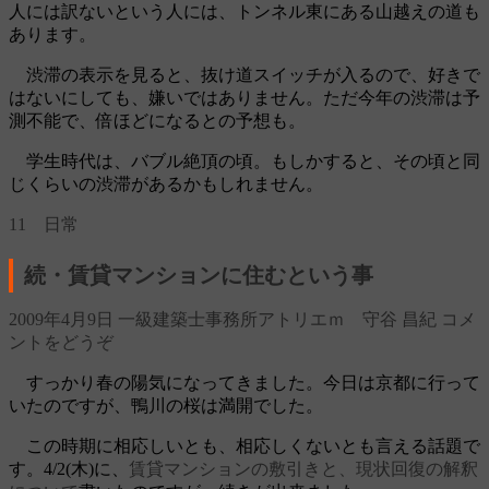
人には訳ないという人には、トンネル東にある山越えの道も
あります。
渋滞の表示を見ると、抜け道スイッチが入るので、好きで
はないにしても、嫌いではありません。ただ今年の渋滞は予
測不能で、倍ほどになるとの予想も。
学生時代は、バブル絶頂の頃。もしかすると、その頃と同
じくらいの渋滞があるかもしれません。
11 日常
続・賃貸マンションに住むという事
2009年4月9日
一級建築士事務所アトリエｍ 守谷 昌紀
コメ
ントをどうぞ
すっかり春の陽気になってきました。今日は京都に行って
いたのですが、鴨川の桜は満開でした。
この時期に相応しいとも、相応しくないとも言える話題で
す。4/2(木)に、
賃貸マンションの敷引きと、現状回復の解釈