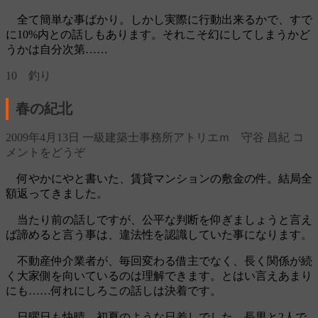
全て簡単な事ばかり。しかし実際に行動出来るかで、すで
に10%内との話しもあります。それこそ幻にしてしまうかど
うかは自分次第……
10 釣り
春の紀北
2009年4月13日
一級建築士事務所アトリエｍ 守谷 昌紀
コ
メントをどうぞ
何やかにやと書いた、賃貸マンションの敷金の件。結局全
額返ってきました。
当たり前の話しですが、公平な判断を仰ぎましょうと言え
ば諦めると言う事は、違法性を認識していた事になります。
不動産仲介業者が、毎回変わる借主でなく、長く関係が続
く大家側を向いているのは理解できます。とはい言えあまり
にも……何れにしろこの話しは決着です。
日曜日も快晴。初夏のような日差しでした。長男と2人で