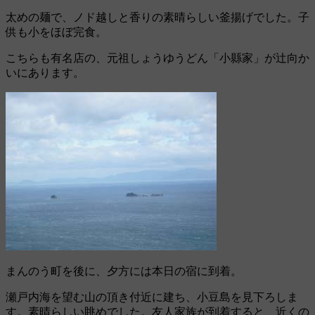
太めの麺で、ノド越しと香りの素晴らしい釜揚げでした。子
供も小をほぼ完食。
こちらも有名店の、元祖しょうゆうどん「小縣家」が辻向か
いにあります。
まんのう町を後に、夕方には本日の宿に到着。
瀬戸内海を望む山の頂き付近に建ち、小豆島を見下ろしま
す。素晴らしい眺めでした。友人家族が到着すると、近くの