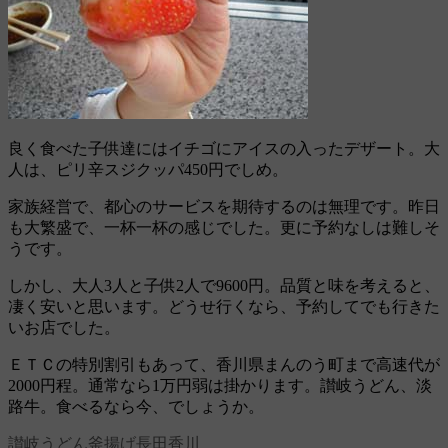
良く食べた子供達にはイチゴにアイスの入ったデザート。大
人は、ピリ辛スジクッパ450円でしめ。
家族経営で、都心のサービスを期待するのは無理です。昨日
も大繁盛で、一杯一杯の感じでした。更に予約なしは難しそ
うです。
しかし、大人3人と子供2人で9600円。品質と味を考えると、
凄く安いと思います。どうせ行くなら、予約してでも行きた
いお店でした。
ＥＴＣの特別割引もあって、香川県まんのう町まで高速代が
2000円程。通常なら1万円弱は掛かります。讃岐うどん、淡
路牛。食べるなら今、でしょうか。
讃岐うどん
釜揚げ
長田
香川