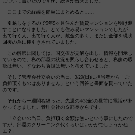
について
書いたのですが、続きが出来ました。
ここまでの経緯を簡単にまとめると……
引越しをするので5年5ヶ月住んだ賃貸マンションを明け渡
すことになりました。とても住み易いマンションでしたが、
出て行く人、出て行く人が、敷金の多く、または全部を現状
回復の為に棒引きされていました。
この解釈に関しては、国交省が見解を出し、情報を開示し
ているので、私の部屋の状況を照らし合わせると、私側の瑕
疵は無い、すなわち負担は無いと考えていました。
そして管理会社立会いの当日、3/29(日)に担当者から「ご
負担頂くものはありません」という回答と書面を貰っていた
のです。
それから一週間程経った、先週の4/3(金)の昼前に電話が掛
かってきました。管理会社のＳ部長からです。
「立会いの当日、負担頂く金額は無いという事にしたので
すが、部屋のクリーニング代くらいはいかがでしょうかね
エ？」