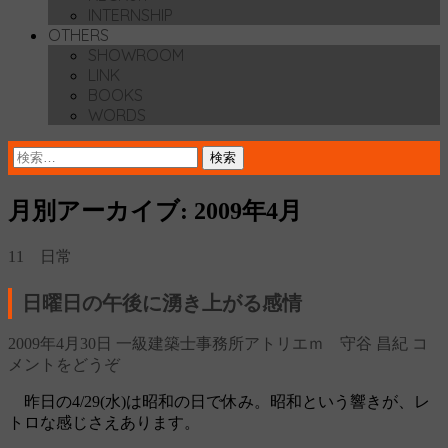
INTERNSHIP
OTHERS
SHOWROOM
LINK
BOOKS
WORDS
検
索:
月別アーカイブ: 2009年4月
11 日常
日曜日の午後に湧き上がる感情
2009年4月30日
一級建築士事務所アトリエｍ 守谷 昌紀
コ
メントをどうぞ
昨日の4/29(水)は昭和の日で休み。昭和という響きが、レ
トロな感じさえあります。