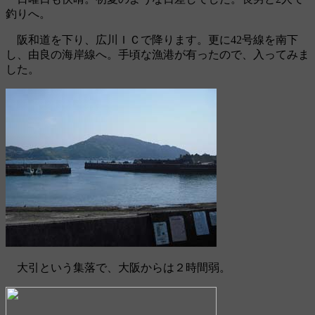
釣りへ。
阪和道を下り、広川ＩＣで降ります。更に42号線を南下
し、由良の海岸線へ。手頃な漁港が有ったので、入ってみま
した。
大引という集落で、大阪からは２時間弱。