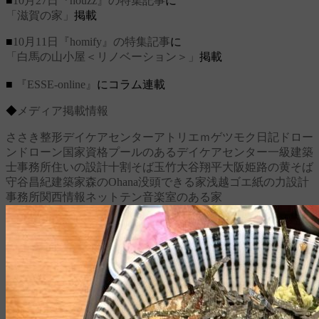
■
10月27日『houzz』の特集記事
に
「滋賀の家」
掲載
■
10月11日『homify』の特集記事
に
「白馬の山小屋＜リノベーション＞」
掲載
■
『ESSE-online』
にコラム連載
◆
メディア掲載情報
ささき整形デイケアセンター
アトリエｍ
ゲツモク日記
ドロー
ン
ドローン国家資格
プールのあるデイケアセンター
一級建築
士事務所
住いの設計
十割そば玉竹
大谷翔平
大阪
姫路の黄そば
守谷昌紀
建築家
森のOhana
没頭できる家
浅越ゴエ
紙の力
設計
事務所
関西情報ネットテン
音楽室のある家