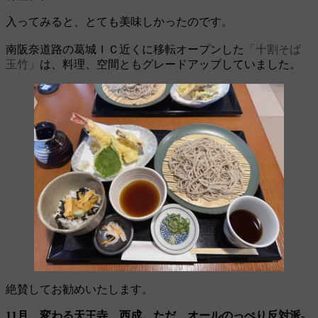
入ってみると、とても美味しかったのです。
南阪奈道路の葛城ＩＣ近くに移転オープンした
「十割そば
玉竹」
は、料理、空間ともグレードアップしていました。
絶賛してお勧めいたします。
11月 変わる天王寺、西成。ただ、オールのっぺり反対派‐