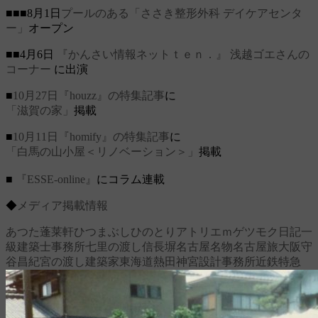
■■■8月1日
プールのある「ささき整形外科 デイケアセンタ
ー」
オープン
■■4月6日
『かんさい情報ネットｔｅｎ．』
浅越ゴエさんの
コーナー
に出演
■
10月27日『houzz』の特集記事
に
「滋賀の家」
掲載
■
10月11日『homify』の特集記事
に
「白馬の山小屋＜リノベーション＞」
掲載
■
『ESSE-online』
にコラム連載
◆
メディア掲載情報
あつた蓬莱軒
ひつまぶし
ひのとり
アトリエｍ
ゲツモク日記
一
級建築士事務所
七里の渡し
信長塀
名古屋名物
名古屋旅
大阪
守
谷昌紀
宮の渡し
建築家
東海道
熱田神宮
設計事務所
近鉄特急