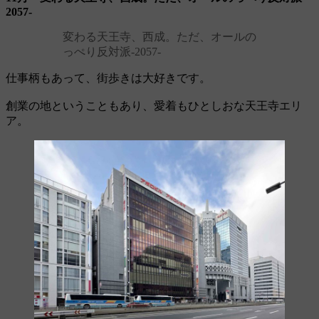
2057‐
変わる天王寺、西成。ただ、オールの
っぺり反対派‐2057‐
仕事柄もあって、街歩きは大好きです。
創業の地ということもあり、愛着もひとしおな天王寺エリ
ア。