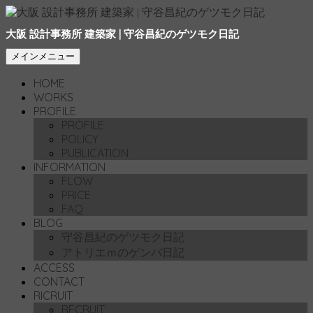
大阪 設計事務所 建築家 | 守谷昌紀のゲツモク日記
検
コ
メインメニュー
索
ン
HOME
テ
WORKS
ン
PROFILE
ツ
PROFILE
へ
POLICY
移
PUBLICATION
動
INFORMATION
FLOW
PRICE
FAQ
BLOG
守谷昌紀のゲツモク日記
アトリエｍのゲンバ日記
ACCESS
CONTACT
RICRUIT
RECRUIT