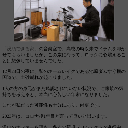
「没頭できる家」
の音楽室で、高校の時以来でドラムを叩か
せてもらいましたが、この歳になって、ロックに心震えるこ
とは想像していませんでした。
12月23日の夜に、私のホームレイクである池原ダムすぐ横の
国道で、土砂崩れが起こりました。
1人の方の身元がまだ確認されていない状況で、ご家族の気
持ちを考えると、本当に心苦しい年末になりました。
これが私だった可能性も十分にあり、尚更です。
2023年は、コロナ後1年目と言って良いと思います。
沢山のオファーを頂き、多くの新規プロジェクトが進行中