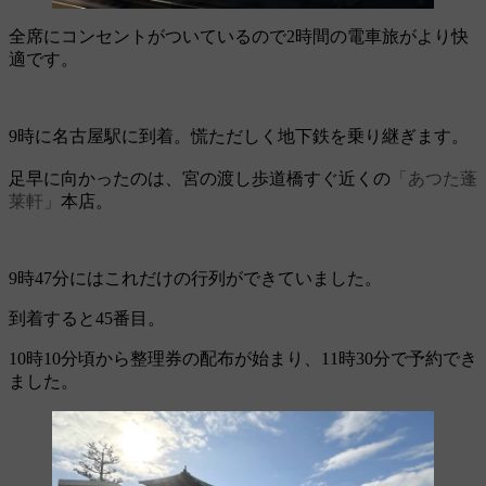
全席にコンセントがついているので2時間の電車旅がより快
適です。
9時に名古屋駅に到着。慌ただしく地下鉄を乗り継ぎます。
足早に向かったのは、宮の渡し歩道橋すぐ近くの
「あつた蓬
莱軒」
本店。
9時47分にはこれだけの行列ができていました。
到着すると45番目。
10時10分頃から整理券の配布が始まり、11時30分で予約でき
ました。