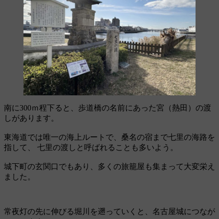
南に300ｍ程下ると、歩道橋の名前にあった宮（熱田）の渡
しがあります。
東海道では唯一の海上ルートで、桑名の宿まで七里の海路を
指して、 七里の渡しと呼ばれることも多いよう。
城下町の玄関口でもあり、多くの旅籠屋も集まって大変栄え
ました。
常夜灯の先に伸びる堀川を遡っていくと、名古屋城につなが