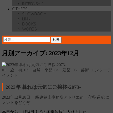
INTERNSHIP
OTHERS
SHOWROOM
LINK
BOOKS
WORDS
検
索:
月別アーカイブ: 2023年12月
01 旅・街
,
03 自然・季節
,
04 建築
,
05 芸術･エンターテ
イメント
2023年 暮れは元気にご挨拶‐2073‐
2023年12月28日
一級建築士事務所アトリエｍ 守谷 昌紀
コ
メントをどうぞ
本日から、1月4日までの冬季休暇に入りました。