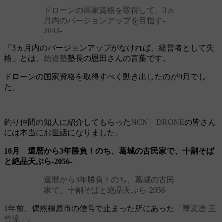
ドローンの国家資格を取得して、3ヵ
月内のバージョンアップを目指す‐
2043‐
「3ヵ月内のバージョンアップがなければ、経営者として失
格」とは、
始道塾
塾長の恩田さんの言葉です。
ドローンの国家資格を取得すべく動き出したのが9月でし
た。
釣り仲間の知人に紹介してもらった
NCN DRONE
の皆さん
には本当にお世話になりました。
10月 還暦から3年勝負！のち、葛城の古民家で、十割そば
と絶品天ぷら‐2056‐
還暦から3年勝負！のち、葛城の古民
家で、十割そばと絶品天ぷら‐2056‐
1年前、偶然橿原市の信号で止まった所にあった
「蕎麦屋 玉
竹流」
。