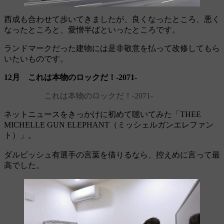
西成も合わせて歩いてきましたが、良くなったところ、悪く
なったところと、愛憎半ばといったところです。
ランドマークだった建物には是非敬意を払って改修してもら
いたいものです。
12月 これは本物のロックだ！‐2071‐
これは本物のロックだ！‐2071‐
ネットニュースをきっかけに初めて聴いてみた「THEE
MICHELLE GUN ELEPHANT（ミッシェルガンエレファン
ト）」。
ダルビッシュ有選手の言葉を借りるなら、控えめに言って最
高でした。