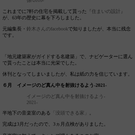
係‐2010‐
これまでに7軒の住宅を掲載して貰った
『住まいの設計』
が、63年の歴史に幕を下ろしました。
元編集長・
鈴木さんのfacebook
で知りましたが、本当に残念
です。
「地元建築家がガイドする名建築」で、ナビゲーターに選ん
で貰ったことは本当に光栄でした。
休刊となってしまいましたが、私は紙の力を信じています。
６月 イメージのど真ん中を射抜けるよう‐2021‐
イメージのど真ん中を射抜けるよう‐
2021‐
半地下の音楽室のある
「没頭できる家」
。
完成は3月だったので、3ヵ月点検がありました。