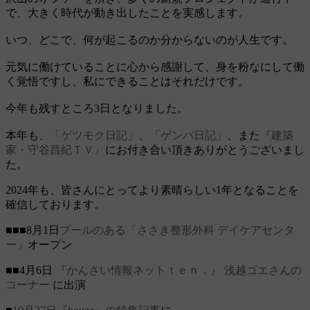
で、大きく時代が動き出したことを実感します。
いつ、どこで、何が起こるのか分からないのが人生です。
元気に働けていることに心から感謝して、身を粉なにして働
く覚悟ですし、私にできることはそれだけです。
今年も残すところ3日となりました。
本年も、
「ゲツモク日記」
、
「ゲンバ日記」
、また
『建築
家・守谷昌紀ＴＶ』
にお付き合い頂きありがとうございまし
た。
2024年も、皆さんにとってより素晴らしい1年となることを
確信しております。
■■■8月1日
プールのある「ささき整形外科 デイケアセンタ
ー」
オープン
■■4月6日
『かんさい情報ネットｔｅｎ．』
浅越ゴエさんの
コーナー
に出演