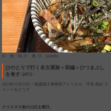
01 旅・街
,
07 食
,
15 youtube
ひのとりで行く名古屋旅＜前編＞ひつまぶし
を食す‐2072‐
2023年12月25日
一級建築士事務所アトリエｍ 守谷 昌紀
コ
メントをどうぞ
クリスマス前の22日土曜日。