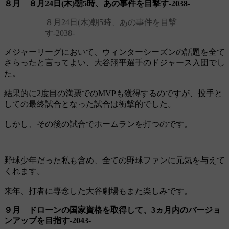
８月 ８月24日(木)朝5時、あの事件を目撃す‐2038‐
８月24日(木)朝5時、あの事件を目撃
す‐2038‐
メジャーリーグにおいて、ウィンターシーズンの話題を全て
さらったと言ってよい、大谷翔平選手のドジャース入団でし
た。
結果的に2度目の満票でのMVPも獲得するのですが、投手と
しての最終試合となった試合は衝撃的でした。
しかし、その後の試合でホームランを打つのです。
野球少年だった私も含め、全ての野球ファンに元気を与えて
くれます。
来年、打者に専念した大谷劇場もまた楽しみです。
９月 ドローンの国家資格を取得して、3ヵ月内のバージョ
ンアップを目指す‐2043‐