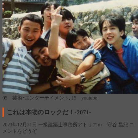
05 芸術･エンターテイメント
,
15 youtube
これは本物のロックだ！‐2071‐
2023年12月21日
一級建築士事務所アトリエｍ 守谷 昌紀
コ
メントをどうぞ