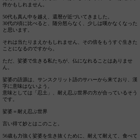
件かもしれません。
50代も真ん中を越え、還暦が近づいてきました。
30代の頃に比べると、随分怒らなく、少しは嘆かなくなった
と思います。
それは当たりまえかもしれません、その倍をもうすぐ生きた
ことになるのですから。
ただ、娑婆で生きる私たちが、仏になれることはありませ
ん。
娑婆の語源は、サンスクリット語のサハーから来ており、漢
字に意味はないよう。
意味としては「忍土」、耐え忍ぶ世界の方が合っているそう
です。
娑婆＝耐え忍ぶ世界
言い得て妙とはこのこと。
56歳も力強く娑婆を生き抜くために、耐えて耐えて、食べて