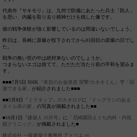
代表作『サキモリ』は、九州で防備にあたった兵士「防人」
を思い、内臓を取り去り精神だけを残した像です。
彼の戦争体験が強く影響しているのは間違いないでしょう。
昨日は、長崎に原爆が投下されてから81回目の原爆の日でし
た。
戦争の無い世の中は絶対来ないのでしょうか。
つまらないエゴは捨てて、ただただ当たり前の平和を望みま
す。
■■■7月5日 NHK
『有吉のお金発見 突撃!カネオくん』
で
「回
遊できる家」
が紹介されました■■■
■■5月8日
『ミラタップ』のカタログ
に
「ドッグランのある
タイル床の家」
の写真が掲載されました■■
■10月1日
『建築人 10月号』
に
「尼崎園田えぐち内科・内視
鏡クリニック」
が掲載されました■
株式会社 一級建築士事務所 アトリエ ｍ