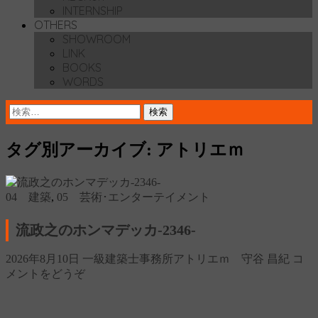
INTERNSHIP
OTHERS
SHOWROOM
LINK
BOOKS
WORDS
検
索:
タグ別アーカイブ: アトリエｍ
04 建築
,
05 芸術･エンターテイメント
流政之のホンマデッカ‐2346‐
2026年8月10日
一級建築士事務所アトリエｍ 守谷 昌紀
コ
メントをどうぞ