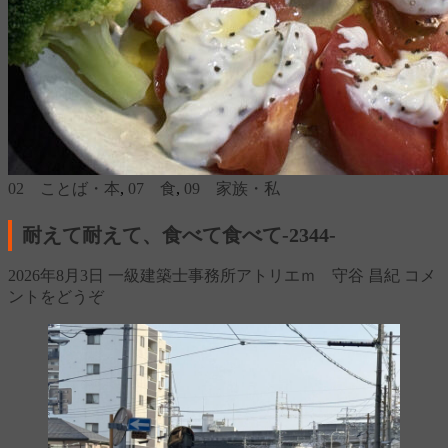
02 ことば・本
,
07 食
,
09 家族・私
耐えて耐えて、食べて食べて‐2344‐
2026年8月3日
一級建築士事務所アトリエｍ 守谷 昌紀
コメ
ントをどうぞ