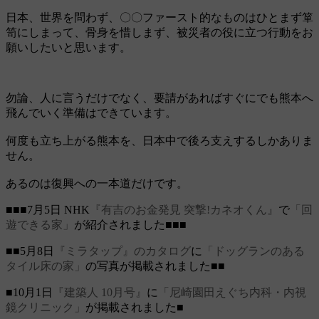
日本、世界を問わず、〇〇ファースト的なものはひとまず箪
笥にしまって、骨身を惜しまず、被災者の役に立つ行動をお
願いしたいと思います。
勿論、人に言うだけでなく、要請があればすぐにでも熊本へ
飛んでいく準備はできています。
何度も立ち上がる熊本を、日本中で後ろ支えするしかありま
せん。
あるのは復興への一本道だけです。
■■■7月5日 NHK
『有吉のお金発見 突撃!カネオくん』
で
「回
遊できる家」
が紹介されました■■■
■■5月8日
『ミラタップ』のカタログ
に
「ドッグランのある
タイル床の家」
の写真が掲載されました■■
■10月1日
『建築人 10月号』
に
「尼崎園田えぐち内科・内視
鏡クリニック」
が掲載されました■