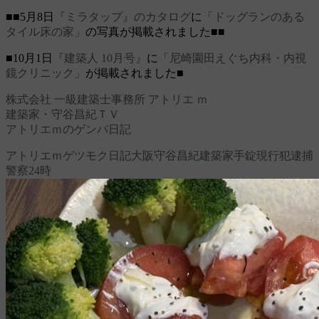
■■5月8日
『ミラタップ』のカタログ
に
「ドッグランのある
タイル床の家」
の写真が掲載されました■■
■10月1日
『建築人 10月号』
に
「尼崎園田えぐち内科・内視
鏡クリニック」
が掲載されました■
株式会社 一級建築士事務所 アトリエ ｍ
建築家・守谷昌紀ＴＶ
アトリエｍのゲンバ日記
アトリエｍ
ゲツモク日記
大阪
守谷昌紀
建築家
手錠
現行犯逮捕
警察24時