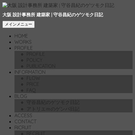
大阪 設計事務所 建築家 | 守谷昌紀のゲツモク日記
検
コ
メインメニュー
索
ン
HOME
テ
WORKS
ン
PROFILE
ツ
PROFILE
へ
POLICY
移
PUBLICATION
動
INFORMATION
FLOW
PRICE
FAQ
BLOG
守谷昌紀のゲツモク日記
アトリエｍのゲンバ日記
ACCESS
CONTACT
RICRUIT
RECRUIT