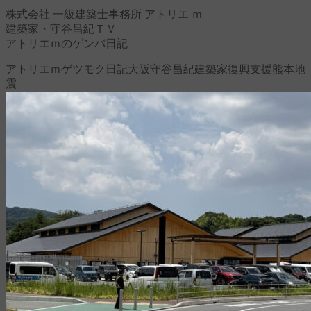
株式会社 一級建築士事務所 アトリエ ｍ
建築家・守谷昌紀ＴＶ
アトリエｍのゲンバ日記
アトリエｍ
ゲツモク日記
大阪
守谷昌紀
建築家
復興支援
熊本地
震