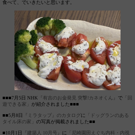
食べて、でいきたいと思います。
■■■7月5日 NHK
『有吉のお金発見 突撃!カネオくん』
で
「回
遊できる家」
が紹介されました■■■
■■5月8日
『ミラタップ』のカタログ
に
「ドッグランのある
タイル床の家」
の写真が掲載されました■■
■10月1日
『建築人 10月号』
に
「尼崎園田えぐち内科・内視