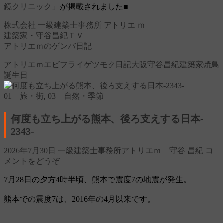
鏡クリニック」
が掲載されました■
株式会社 一級建築士事務所 アトリエ ｍ
建築家・守谷昌紀ＴＶ
アトリエｍのゲンバ日記
アトリエｍ
エビフライ
ゲツモク日記
大阪
守谷昌紀
建築家
焼鳥
誕生日
01 旅・街
,
03 自然・季節
何度も立ち上がる熊本、後ろ支えする日本‐
2343‐
2026年7月30日
一級建築士事務所アトリエｍ 守谷 昌紀
コ
メントをどうぞ
7月28日の夕方4時半頃、熊本で震度7の地震が発生。
熊本での震度7は、2016年の4月以来です。