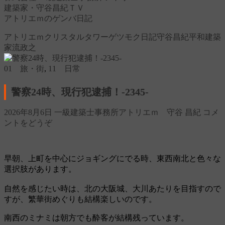
建築家・守谷昌紀ＴＶ
アトリエｍのゲンバ日記
アトリエｍ
クリスタルタワー
ゲツモク日記
守谷昌紀
平和
建築
家
流政之
01 旅・街
,
11 日常
警察24時、現行犯逮捕！‐2345‐
2026年8月6日
一級建築士事務所アトリエｍ 守谷 昌紀
コメ
ントをどうぞ
早朝、上町を中心にジョギングにでる時、東西南北と色々な
選択肢があります。
自然を感じたい時は、北の大阪城、大川あたりを目指すので
すが、繁華街めぐりも結構楽しいのです。
南西のミナミは朝方でも酔客が結構残っています。