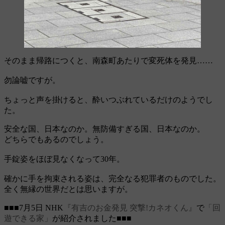
そのまま帰路につくと、南森町あたりで変死体を発見……
勿論嘘ですが。
ちょっと声を掛けると、酔いつぶれているだけのようでし
た。
安全な国、日本なのか。無防備すぎる国、日本なのか。
どちらでもあるのでしょう。
手錠姿をほぼ見なくなって30年。
確かに手を拘束される姿は、完全なる犯罪者のものでした。
全く無縁の世界だとは思いますが。
■■■7月5日 NHK
『有吉のお金発見 突撃!カネオくん』
で
「回
遊できる家」
が紹介されました■■■