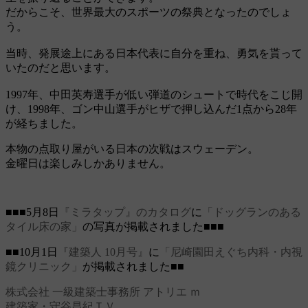
だからこそ、世界最大のスポーツの祭典となったのでしょ
う。
当時、発展途上にある日本代表に自分を重ね、勇気を貰って
いたのだと思います。
1997年、中田英寿選手が低い弾道のシュートで時代をこじ開
け、1998年、ゴン中山選手がヒザで押し込んだ1点から28年
が経ちました。
本物の点取り屋がいる日本の次戦はスウェーデン。
金曜日は楽しみしかありません。
■■■5月8日
『ミラタップ』のカタログ
に
「ドッグランのある
タイル床の家」
の写真が掲載されました■■■
■■10月1日
『建築人 10月号』
に
「尼崎園田えぐち内科・内視
鏡クリニック」
が掲載されました■■
株式会社 一級建築士事務所 アトリエ ｍ
建築家・守谷昌紀ＴＶ