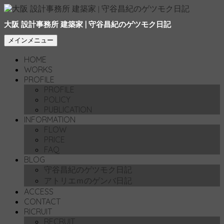
大阪 設計事務所 建築家 | 守谷昌紀のゲツモク日記
検
コ
メインメニュー
索
ン
HOME
テ
WORKS
ン
PROFILE
ツ
PROFILE
へ
POLICY
移
PUBLICATION
動
INFORMATION
FLOW
PRICE
FAQ
BLOG
守谷昌紀のゲツモク日記
アトリエｍのゲンバ日記
ACCESS
CONTACT
RICRUIT
RECRUIT