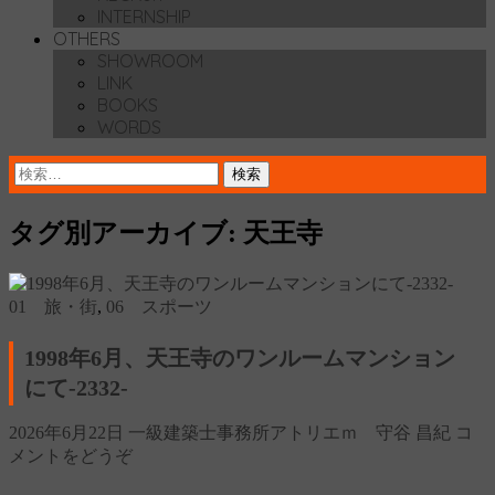
INTERNSHIP
OTHERS
SHOWROOM
LINK
BOOKS
WORDS
検
索:
タグ別アーカイブ: 天王寺
01 旅・街
,
06 スポーツ
1998年6月、天王寺のワンルームマンション
にて‐2332‐
2026年6月22日
一級建築士事務所アトリエｍ 守谷 昌紀
コ
メントをどうぞ