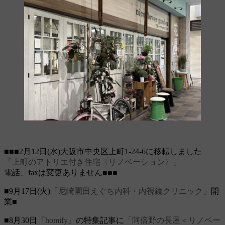
■■■2月12日(水)大阪市中央区上町1-24-6に移転しました
「上町のアトリエ付き住宅〈リノベーション〉」
電話、faxは変更ありません■■■
■9月17日(火)
「尼崎園田えぐち内科・内視鏡クリニック」
開
業■
■8月30日
『homify』
の特集記事に
「阿倍野の長屋＜リノベー