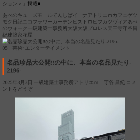
ション＞」
掲載■
あべのキューズモール
てんしばイーナ
アトリエｍ
カフェ
ゲツ
モク日記
ニコフラワーガーデン
ビストロ
ビフカツ
ヴィアあべ
のウォーク
一級建築士事務所
大阪
大阪プロレス
天王寺
守谷昌
紀
建築家
花屋
05 芸術･エンターテイメント
名品珍品大公開‼の中に、本当の名品見たり‐
2196‐
2025年3月3日
一級建築士事務所アトリエｍ 守谷 昌紀
コメ
ントをどうぞ