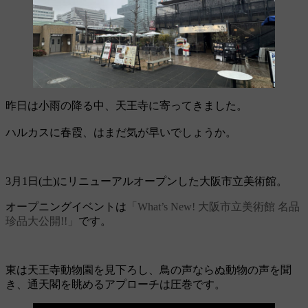
昨日は小雨の降る中、天王寺に寄ってきました。
ハルカスに春霞、はまだ気が早いでしょうか。
3月1日(土)にリニューアルオープンした大阪市立美術館。
オープニングイベントは
「What’s New! 大阪市立美術館 名品
珍品大公開!!」
です。
東は天王寺動物園を見下ろし、鳥の声ならぬ動物の声を聞
き、通天閣を眺めるアプローチは圧巻です。