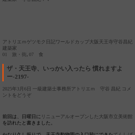
アトリエｍ
ゲツモク日記
ワールドカップ
大阪
天王寺
守谷昌紀
建築家
01 旅・街
,
07 食
ザ・天王寺、いっかい入ったら 慣れますよ
ー‐2197‐
2025年3月6日
一級建築士事務所アトリエｍ 守谷 昌紀
コメ
ントをどうぞ
前回は、日曜日に
リニューアルオープンした大阪市立美術館
を訪れたと書きました。
かなり久し振りで、天王寺動物園の入口脇にできた
てんしば