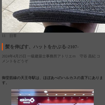
11 日常
髪を伸ばす、ハットをかぶる‐2107‐
2024年4月25日
一級建築士事務所アトリエｍ 守谷 昌紀
コ
メントをどうぞ
御堂筋線の天王寺駅は、ほぼあべのハルカスの直下にありま
す。