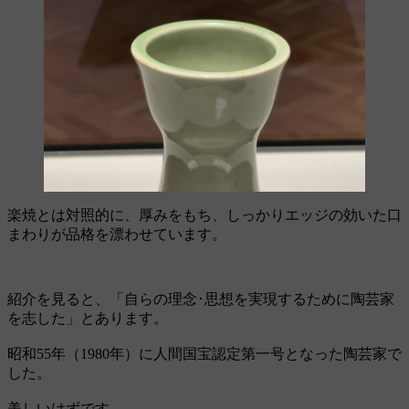
楽焼とは対照的に、厚みをもち、しっかりエッジの効いた口
まわりが品格を漂わせています。
紹介を見ると、「自らの理念･思想を実現するために陶芸家
を志した」とあります。
昭和55年（1980年）に人間国宝認定第一号となった陶芸家で
した。
美しいはずです。