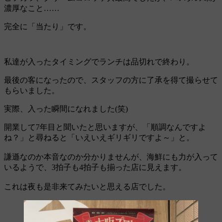
濃厚なこと……
完全に「当たり」です。
私達が入ったタイミングでランチは品切れで終わり。
最後の客になったので、スタッフの方に了承を得て撮らせて
もらいました。
実際、入った瞬間になれました(笑)
開業して7年目と聞いたと思いますが、「順調なんですよ
ね？」と尋ねると「いえいえギリギリですよ～」と。
謙遜なのか本音なのか分かりませんが、海鮮にも力が入って
いるようで、3拍子も4拍子も揃った店に見えます。
これは夜も是非来てみたいと思える店でした。