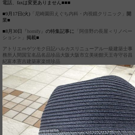
電話、faxは変更ありません■■■
■9月17日(火)
「尼崎園田えぐち内科・内視鏡クリニック」
開
業■
■8月30日
『homify』
の特集記事に
「阿倍野の長屋＜リノベー
ション＞」
掲載■
アトリエｍ
ゲツモク日記
ハルカス
リニューアル
一級建築士事
務所
人間国宝
名品
名品珍品
大阪
大阪市立美術館
天王寺
守谷昌
紀
富本憲吉
建築家
楽焼
珍品