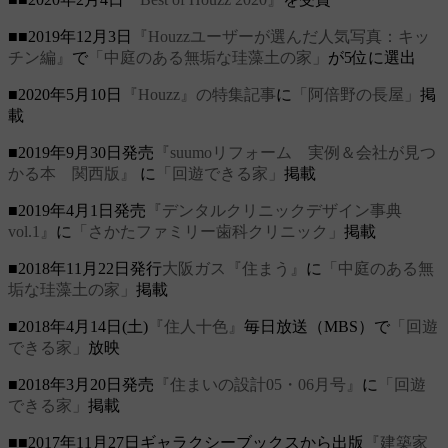
■■2019年12月3日
『Houzzユーザーが選んだ人気写真：キッ
チン編』
で
「中庭のある無垢な珪藻土の家」
が5位に選出
■2020年5月10日
『Houzz』の特集記事
に
「阿倍野の長屋」
掲
載
■2019年9月30日発売
『suumoリフォーム 実例＆会社が見つ
かる本 関西版』
に
「回遊できる家」
掲載
■2019年4月1日発売
『デンタルクリニックデザイン事典
vol.1』
に
「さかたファミリー歯科クリニック」
掲載
■2018年11月22日発行
大阪ガス『住まう』
に
「中庭のある無
垢な珪藻土の家」
掲載
■2018年4月14日(土)
『住人十色』
毎日放送（MBS）で
「回遊
できる家」
放映
■2018年3月20日発売
『住まいの設計05・06月号』
に
「回遊
できる家」
掲載
■■2017年11月27日ギャラクシーブックスから出版
『建築家