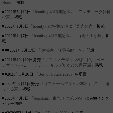
House」
掲載
■2022年5月13日
『homify』の特集記事
に
「アンティーク雑貨
の家」
掲載
■2022年1月8日
『homify』の特集記事
に
「光庭の家」
掲載
■2022年1月7日
『homify』の特集記事
に
「白馬の山小屋」
掲
載
■■■2021年8月17日
『 建築家・守谷昌紀ＴＶ』
開設
■2021年10月12日発売
『オフィスデザイン&多目的スペース
デザイン』
に
「トレジャーキッズたかどの保育園」
掲載
■■2021年1月20日
『Best of Houzz 2020』
を受賞
■2020年9月11日発売
『リフォームデザイン2020』
に
「回遊
できる家」
掲載
■2020年4月8日
『Sumikata』東急リバブル発行
に巻頭インタ
ビュー掲載
■■2020年2月4日
『Best of Houzz 2020』
を受賞