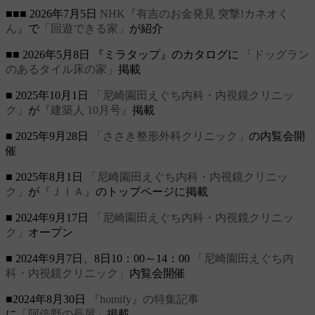
■■■ 2026年7月5日
NHK『有吉のお金発見 突撃!カネオく
ん』
で
「回遊できる家」
が紹介
■■ 2026年5月8日 『ミラタップ』のカタログに
「ドッグラン
のあるタイル床の家」
掲載
■ 2025年10月1日
「尼崎園田えぐち内科・内視鏡クリニッ
ク」
が
『建築人 10月号』
掲載
■ 2025年9月28日
「ささき整形外科クリニック」
の内覧会開
催
■ 2025年8月1日
「尼崎園田えぐち内科・内視鏡クリニッ
ク」
が
『ＪＩＡ』
のトップページに掲載
■ 2024年9月17日
「尼崎園田えぐち内科・内視鏡クリニッ
ク」
オープン
■ 2024年9月7日、8日10：00～14：00
「尼崎園田えぐち内
科・内視鏡クリニック」
内覧会開催
■2024年8月30日
『homify』の特集記事
に
「阿倍野の長屋」
掲載