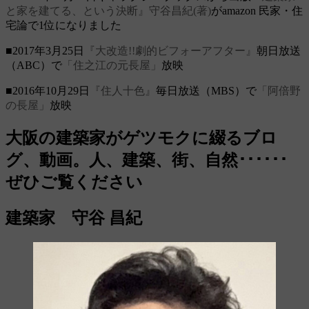
と家を建てる、という決断』守谷昌紀(著)
がamazon 民家・住
宅論で1位になりました
■2017年3月25日
『大改造!!劇的ビフォーアフター』
朝日放送
（ABC）で
「住之江の元長屋」
放映
■2016年10月29日
『住人十色』
毎日放送（MBS）で
「阿倍野
の長屋」
放映
大阪の建築家がゲツモクに綴るブロ
グ、動画。人、建築、街、自然･･････
ぜひご覧ください
建築家 守谷 昌紀