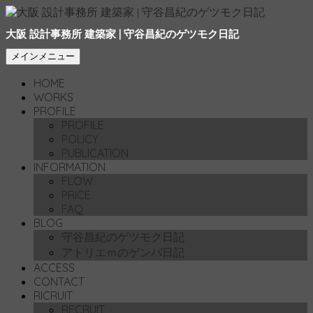
大阪 設計事務所 建築家 | 守谷昌紀のゲツモク日記
検
コ
メインメニュー
索
ン
HOME
テ
WORKS
ン
PROFILE
ツ
PROFILE
へ
POLICY
移
PUBLICATION
動
INFORMATION
FLOW
PRICE
FAQ
BLOG
守谷昌紀のゲツモク日記
アトリエｍのゲンバ日記
ACCESS
CONTACT
RICRUIT
RECRUIT