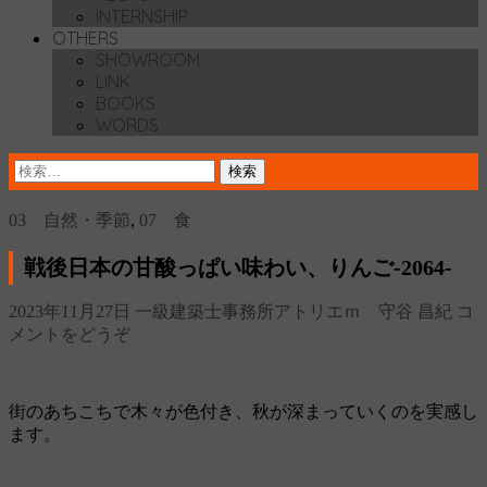
INTERNSHIP
OTHERS
SHOWROOM
LINK
BOOKS
WORDS
検
索:
03 自然・季節
,
07 食
戦後日本の甘酸っぱい味わい、りんご‐2064‐
2023年11月27日
一級建築士事務所アトリエｍ 守谷 昌紀
コ
メントをどうぞ
街のあちこちで木々が色付き、秋が深まっていくのを実感し
ます。