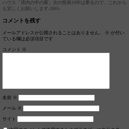
ハウス「境内の中の家」
次の投稿
10年は乗るので、これから
稿
も宜しくお願いします‐2065‐
ナ
コメントを残す
ビ
メールアドレスが公開されることはありません。
※
が付い
ゲ
ている欄は必須項目です
ー
コメント
※
シ
ョ
ン
名前
※
メール
※
サイト