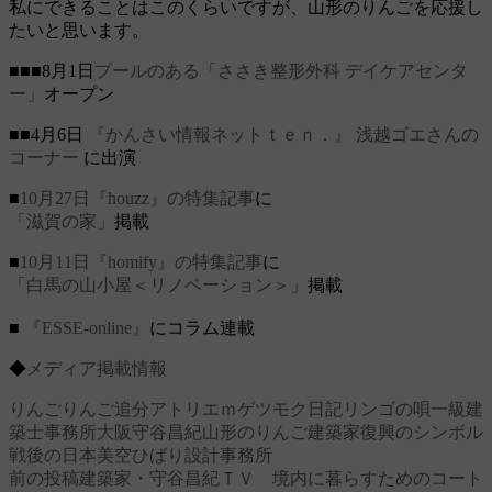
私にできることはこのくらいですが、山形のりんごを応援し
たいと思います。
■■■8月1日
プールのある「ささき整形外科 デイケアセンタ
ー」
オープン
■■4月6日
『かんさい情報ネットｔｅｎ．』
浅越ゴエさんの
コーナー
に出演
■
10月27日『houzz』の特集記事
に
「滋賀の家」
掲載
■
10月11日『homify』の特集記事
に
「白馬の山小屋＜リノベーション＞」
掲載
■
『ESSE-online』
にコラム連載
◆
メディア掲載情報
りんご
りんご追分
アトリエｍ
ゲツモク日記
リンゴの唄
一級建
築士事務所
大阪
守谷昌紀
山形のりんご
建築家
復興のシンボル
戦後の日本
美空ひばり
設計事務所
前の投稿
建築家・守谷昌紀ＴＶ 境内に暮らすためのコート
投