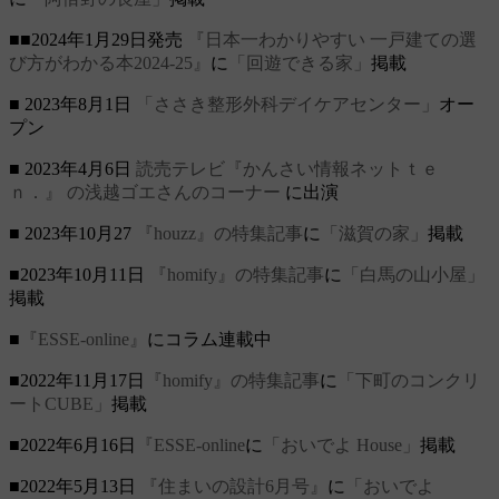
■■2024年1月29日発売
『日本一わかりやすい 一戸建ての選
び方がわかる本2024-25』
に
「回遊できる家」
掲載
■ 2023年8月1日
「ささき整形外科デイケアセンター」
オー
プン
■ 2023年4月6日
読売テレビ『かんさい情報ネットｔｅ
ｎ．』
の浅越ゴエさんのコーナー
に出演
■ 2023年10月27
『houzz』の特集記事
に
「滋賀の家」
掲載
■2023年10月11日
『homify』の特集記事
に
「白馬の山小屋」
掲載
■
『ESSE-online』
にコラム連載中
■2022年11月17日
『homify』の特集記事
に
「下町のコンクリ
ートCUBE」
掲載
■2022年6月16日
『ESSE-online
に
「おいでよ House」
掲載
■2022年5月13日
『住まいの設計6月号』
に
「おいでよ