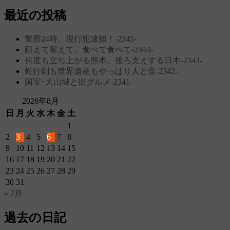
最近の投稿
警察24時、現行犯逮捕！‐2345‐
耐えて耐えて、食べて食べて‐2344‐
何度も立ち上がる熊本、後ろ支えする日本‐2343‐
蛇行剣も世界遺産もやっぱり人と食‐2342‐
国宝･犬山城と街グルメ‐2341‐
2026年8月
日
月
火
水
木
金
土
1
2
3
4
5
6
7
8
9
10
11
12
13
14
15
16
17
18
19
20
21
22
23
24
25
26
27
28
29
30
31
« 7月
過去の日記