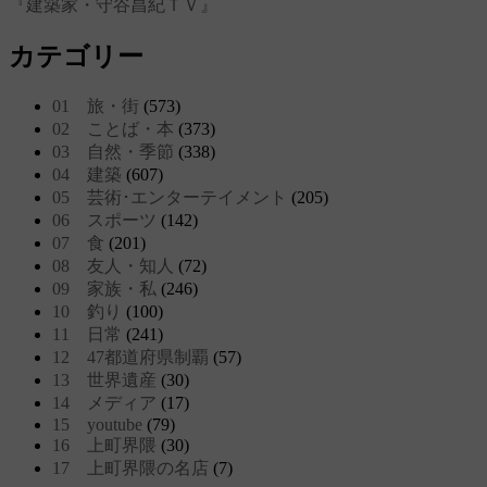
『建築家・守谷昌紀ＴＶ』
カテゴリー
01 旅・街
(573)
02 ことば・本
(373)
03 自然・季節
(338)
04 建築
(607)
05 芸術･エンターテイメント
(205)
06 スポーツ
(142)
07 食
(201)
08 友人・知人
(72)
09 家族・私
(246)
10 釣り
(100)
11 日常
(241)
12 47都道府県制覇
(57)
13 世界遺産
(30)
14 メディア
(17)
15 youtube
(79)
16 上町界隈
(30)
17 上町界隈の名店
(7)