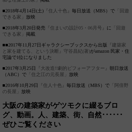
■2018年4月14日(土)
『住人十色』
毎日放送（MBS）で
「回遊
できる家」
放映
■2018年3月20日発売
『住まいの設計05・06月号』
に
「回遊
できる家」
掲載
■■2017年11月27日ギャラクシーブックスから出版
『建築家
と家を建てる、という決断』守谷昌紀(著)
がamazon 民家・住
宅論で1位になりました
■2017年3月25日
『大改造!!劇的ビフォーアフター』
朝日放送
（ABC）で
「住之江の元長屋」
放映
■2016年10月29日
『住人十色』
毎日放送（MBS）で
「阿倍野
の長屋」
放映
大阪の建築家がゲツモクに綴るブロ
グ、動画。人、建築、街、自然･･････
ぜひご覧ください