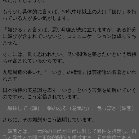
私だけでしょうか。
もう少し具体的に言えば、50代中頃以上の人は「媚び」を持
っている人が多い気がします。
「媚びる」と言えば、悪い印象が先に立ちますが、ある部分
に媚びが含まれていないと、コミュニケーションは成り立ち
ません。
そこには、良く思われたい、良い関係を築きたいという気持
ちが含まれているからです。
九鬼周造の書いた『「いき」の構造』は芸術論の名著といわ
れます。
日本独特の美意識を表す「いき」という言葉を紐解いていく
のですが、こう定義されています。
垢抜して（諦）、張のある（意気地）、色っぽさ（媚態）
さらに、その媚態をこう説明しています。
媚態とは、一元的の自己が自己に対して異性を措定し、自
己と異性との間に可能的関係を構成する二元的態度である。