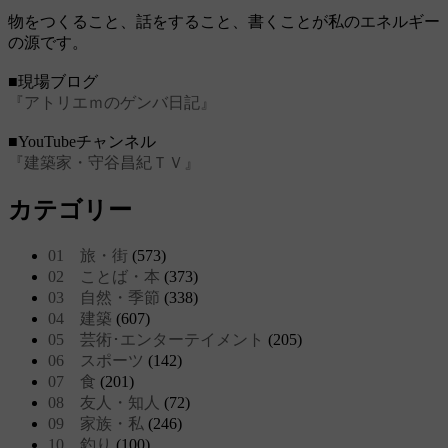
物をつくること、話をすること、書くことが私のエネルギー
の源です。
■現場ブログ
『アトリエｍのゲンバ日記』
■YouTubeチャンネル
『建築家・守谷昌紀ＴＶ』
カテゴリー
01 旅・街
(573)
02 ことば・本
(373)
03 自然・季節
(338)
04 建築
(607)
05 芸術･エンターテイメント
(205)
06 スポーツ
(142)
07 食
(201)
08 友人・知人
(72)
09 家族・私
(246)
10 釣り
(100)