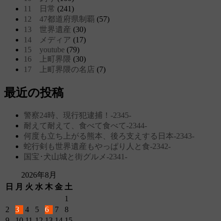
11 日常
(241)
12 47都道府県制覇
(57)
13 世界遺産
(30)
14 メディア
(17)
15 youtube
(79)
16 上町界隈
(30)
17 上町界隈の名店
(7)
最近の投稿
警察24時、現行犯逮捕！‐2345‐
耐えて耐えて、食べて食べて‐2344‐
何度も立ち上がる熊本、後ろ支えする日本‐2343‐
蛇行剣も世界遺産もやっぱり人と食‐2342‐
国宝･犬山城と街グルメ‐2341‐
2026年8月
日
月
火
水
木
金
土
1
2
3
4
5
6
7
8
9
10
11
12
13
14
15