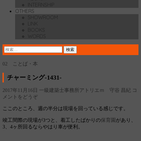
INTERNSHIP
OTHERS
SHOWROOM
LINK
BOOKS
WORDS
検
索:
02 ことば・本
チャーミング‐1431‐
2017年11月16日
一級建築士事務所アトリエｍ 守谷 昌紀
コ
メントをどうぞ
ここのところ、週の半分は現場を回っている感じです。
竣工間際の現場が3つと、着工したばかりの
保育園
があり、
3、4ヶ所回るならやはり車が便利。