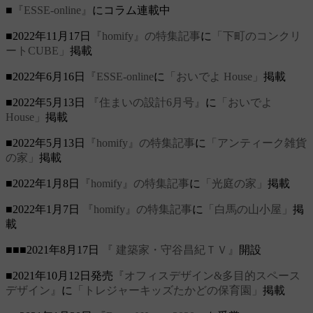
■
『ESSE-online』
にコラム連載中
■2022年11月17日
『homify』の特集記事
に
「下町のコンクリ
ートCUBE」
掲載
■2022年6月16日
『ESSE-online
に
「おいでよ House」
掲載
■2022年5月13日
『住まいの設計6月号』
に
「おいでよ
House」
掲載
■2022年5月13日
『homify』の特集記事
に
「アンティーク雑貨
の家」
掲載
■2022年1月8日
『homify』の特集記事
に
「光庭の家」
掲載
■2022年1月7日
『homify』の特集記事
に
「白馬の山小屋」
掲
載
■■■2021年8月17日
『 建築家・守谷昌紀ＴＶ』
開設
■2021年10月12日発売
『オフィスデザイン&多目的スペース
デザイン』
に
「トレジャーキッズたかどの保育園」
掲載