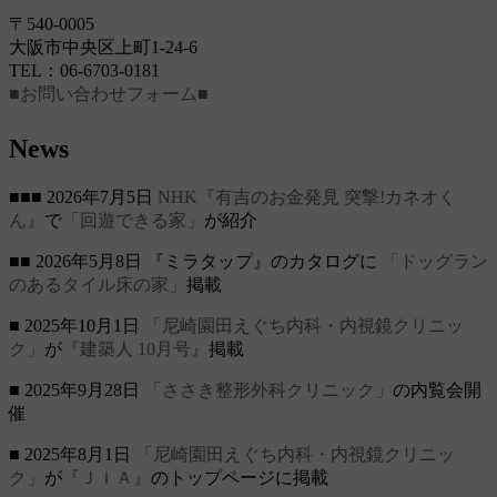
〒540-0005
大阪市中央区上町1-24-6
TEL：06-6703-0181
■お問い合わせフォーム■
News
■■■ 2026年7月5日
NHK『有吉のお金発見 突撃!カネオく
ん』
で
「回遊できる家」
が紹介
■■ 2026年5月8日 『ミラタップ』のカタログに
「ドッグラン
のあるタイル床の家」
掲載
■ 2025年10月1日
「尼崎園田えぐち内科・内視鏡クリニッ
ク」
が
『建築人 10月号』
掲載
■ 2025年9月28日
「ささき整形外科クリニック」
の内覧会開
催
■ 2025年8月1日
「尼崎園田えぐち内科・内視鏡クリニッ
ク」
が
『ＪＩＡ』
のトップページに掲載