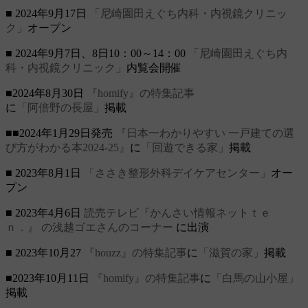
■ 2024年9月17日
「尼崎園田えぐち内科・内視鏡クリニッ
ク」
オープン
■ 2024年9月7日、8日10：00～14：00
「尼崎園田えぐち内
科・内視鏡クリニック」
内覧会開催
■2024年8月30日
『homify』の特集記事
に
「阿倍野の長屋」
掲載
■■2024年1月29日発売
『日本一わかりやすい 一戸建ての選
び方がわかる本2024-25』
に
「回遊できる家」
掲載
■ 2023年8月1日
「ささき整形外科デイケアセンター」
オー
プン
■ 2023年4月6日
読売テレビ『かんさい情報ネットｔｅ
ｎ．』
の浅越ゴエさんのコーナー
に出演
■ 2023年10月27
『houzz』の特集記事
に
「滋賀の家」
掲載
■2023年10月11日
『homify』の特集記事
に
「白馬の山小屋」
掲載