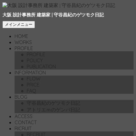
大阪 設計事務所 建築家 | 守谷昌紀のゲツモク日記
検
コ
メインメニュー
索
ン
HOME
テ
WORKS
ン
PROFILE
ツ
PROFILE
へ
POLICY
移
PUBLICATION
動
INFORMATION
FLOW
PRICE
FAQ
BLOG
守谷昌紀のゲツモク日記
アトリエｍのゲンバ日記
ACCESS
CONTACT
RICRUIT
RECRUIT