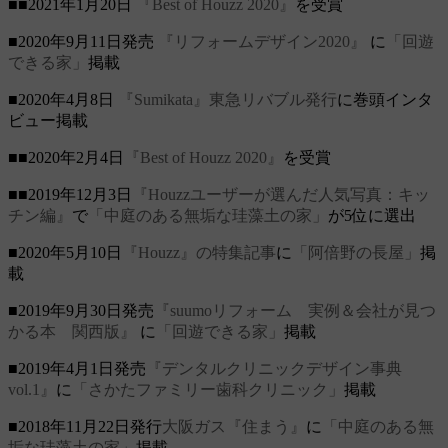
■■2021年1月20日
『Best of Houzz 2020』
を受賞
■2020年9月11日発売
『リフォームデザイン2020』
に
「回遊
できる家」
掲載
■2020年4月8日
『Sumikata』東急リバブル発行
に巻頭インタ
ビュー掲載
■■2020年2月4日
『Best of Houzz 2020』
を受賞
■■2019年12月3日
『Houzzユーザーが選んだ人気写真：キッ
チン編』
で
「中庭のある無垢な珪藻土の家」
が5位に選出
■2020年5月10日
『Houzz』の特集記事
に
「阿倍野の長屋」
掲
載
■2019年9月30日発売
『suumoリフォーム 実例＆会社が見つ
かる本 関西版』
に
「回遊できる家」
掲載
■2019年4月1日発売
『デンタルクリニックデザイン事典
vol.1』
に
「さかたファミリー歯科クリニック」
掲載
■2018年11月22日発行
大阪ガス『住まう』
に
「中庭のある無
垢な珪藻土の家」
掲載