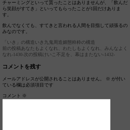
チャーミングといって貰ったことはありませんが、「飲んだ
ら笑顔がすてき」といってもらったことが1回だけありま
す。
飲んでなくても、すてきと言われる人間を目指して頑張るの
みなのです。
「いき」の構造
いき
九鬼周造
媚態
粋
粋の構造
前の投稿
あなたもよくなれ、わたしもよくなれ、みんなよく
投
なれ‐1430‐
次の投稿
けいこ不足を、幕はまたない‐1432‐
稿
コメントを残す
ナ
ビ
メールアドレスが公開されることはありません。
※
が付い
ている欄は必須項目です
ゲ
ー
コメント
※
シ
ョ
ン