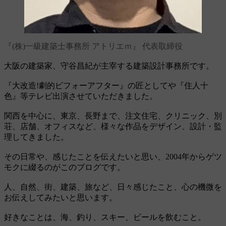
『(株)一級建築士事務所 アトリエｍ』 代表取締役
大阪の建築家、守谷昌紀が主宰する建築設計事務所です。
『大改造!劇的ビフォーアフター』の匠としてや『住人十
色』等テレビ出演させていただきました。
関西を中心に、東京、長野まで、注文住宅、クリニック、別
荘、店舗、オフィスなど、様々な作品をデザイン、設計・監
理してきました。
その日常や、感じたことを伝えたいと思い、2004年からゲツ
モクに綴るのがこのブログです。
人、自然、街、建築、旅など、日々感じたこと、心の機微を
お伝えしてみたいと思います。
好きなことは、海、釣り、スキー、ビールを飲むこと。