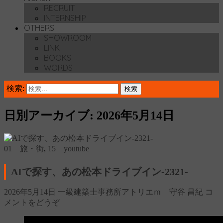
RECRUIT
INTERNSHIP
OTHERS
SHOWROOM
LINK
BOOKS
WORDS
検索:
日別アーカイブ: 2026年5月14日
01 旅・街
,
15 youtube
AIで探す、あの松本ドライブイン‐2321‐
2026年5月14日
一級建築士事務所アトリエｍ 守谷 昌紀
コ
メントをどうぞ