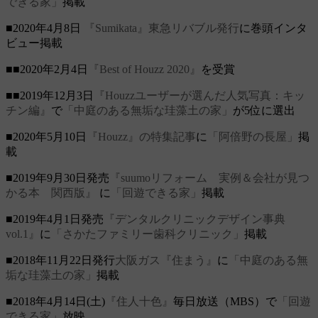
できる家」
掲載
■2020年4月8日
『Sumikata』東急リバブル発行
に巻頭インタ
ビュー掲載
■■2020年2月4日
『Best of Houzz 2020』
を受賞
■■2019年12月3日
『Houzzユーザーが選んだ人気写真：キッ
チン編』
で
「中庭のある無垢な珪藻土の家」
が5位に選出
■2020年5月10日
『Houzz』の特集記事
に
「阿倍野の長屋」
掲
載
■2019年9月30日発売
『suumoリフォーム 実例＆会社が見つ
かる本 関西版』
に
「回遊できる家」
掲載
■2019年4月1日発売
『デンタルクリニックデザイン事典
vol.1』
に
「さかたファミリー歯科クリニック」
掲載
■2018年11月22日発行
大阪ガス『住まう』
に
「中庭のある無
垢な珪藻土の家」
掲載
■2018年4月14日(土)
『住人十色』
毎日放送（MBS）で
「回遊
できる家」
放映