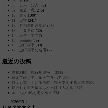
07 食
(201)
08 友人・知人
(72)
09 家族・私
(246)
10 釣り
(100)
11 日常
(241)
12 47都道府県制覇
(57)
13 世界遺産
(30)
14 メディア
(17)
15 youtube
(79)
16 上町界隈
(30)
17 上町界隈の名店
(7)
最近の投稿
警察24時、現行犯逮捕！‐2345‐
耐えて耐えて、食べて食べて‐2344‐
何度も立ち上がる熊本、後ろ支えする日本‐2343‐
蛇行剣も世界遺産もやっぱり人と食‐2342‐
国宝･犬山城と街グルメ‐2341‐
2026年5月
日
月
火
水
木
金
土