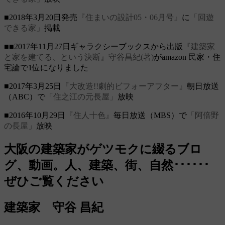
■2018年3月20日発売
『住まいの設計05・06月号』
に
「回遊
できる家」
掲載
■■2017年11月27日ギャラクシーブックスから出版
『建築家
と家を建てる、という決断』守谷昌紀(著)
がamazon 民家・住
宅論で1位になりました
■2017年3月25日
『大改造!!劇的ビフォーアフター』
朝日放送
（ABC）で
「住之江の元長屋」
放映
■2016年10月29日
『住人十色』
毎日放送（MBS）で
「阿倍野
の長屋」
放映
大阪の建築家がゲツモクに綴るブロ
グ、動画。人、建築、街、自然･･････
ぜひご覧ください
建築家 守谷 昌紀