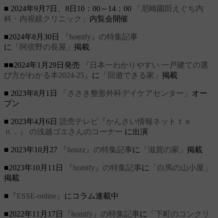
■ 2024年9月7日、8日10：00～14：00
「尼崎園田えぐち内
科・内視鏡クリニック」
内覧会開催
■2024年8月30日
『homify』の特集記事
に
「阿倍野の長屋」
掲載
■■2024年1月29日発売
『日本一わかりやすい 一戸建ての選
び方がわかる本2024-25』
に
「回遊できる家」
掲載
■ 2023年8月1日
「ささき整形外科デイケアセンター」
オー
プン
■ 2023年4月6日
読売テレビ『かんさい情報ネットｔｅ
ｎ．』
の浅越ゴエさんのコーナー
に出演
■ 2023年10月27
『houzz』の特集記事
に
「滋賀の家」
掲載
■2023年10月11日
『homify』の特集記事
に
「白馬の山小屋」
掲載
■
『ESSE-online』
にコラム連載中
■2022年11月17日
『homify』の特集記事
に
「下町のコンクリ