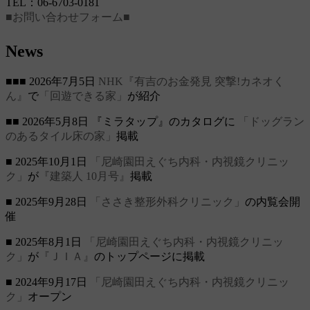
TEL：06-6703-0181
■お問い合わせフォーム■
News
■■■ 2026年7月5日
NHK『有吉のお金発見 突撃!カネオく
ん』
で
「回遊できる家」
が紹介
■■ 2026年5月8日 『ミラタップ』のカタログに
「ドッグラン
のあるタイル床の家」
掲載
■ 2025年10月1日
「尼崎園田えぐち内科・内視鏡クリニッ
ク」
が
『建築人 10月号』
掲載
■ 2025年9月28日
「ささき整形外科クリニック」
の内覧会開
催
■ 2025年8月1日
「尼崎園田えぐち内科・内視鏡クリニッ
ク」
が
『ＪＩＡ』
のトップページに掲載
■ 2024年9月17日
「尼崎園田えぐち内科・内視鏡クリニッ
ク」
オープン