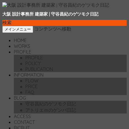
大阪 設計事務所 建築家 | 守谷昌紀のゲツモク日記
検索
コンテンツへ移動
メインメニュー
HOME
WORKS
PROFILE
PROFILE
POLICY
PUBLICATION
INFORMATION
FLOW
PRICE
FAQ
BLOG
守谷昌紀のゲツモク日記
アトリエｍのゲンバ日記
ACCESS
CONTACT
RICRUIT