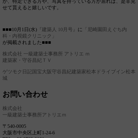
が、特定できる方や、写真を持っている方が居れば、是非見
せて貰えると嬉しいです。
■■■10月1日(水)
『建築人 10月号』
に
「尼崎園田えぐち内
科・内視鏡クリニック」
が掲載されました■■■
株式会社 一級建築士事務所 アトリエ ｍ
建築家・守谷昌紀ＴＶ
ゲツモク日記
国宝
大阪
守谷昌紀
建築家
松本ドライブイン
松本
城
お問い合わせ
株式会社
一級建築士事務所アトリエｍ
〒540-0005
大阪市中央区上町1-24-6