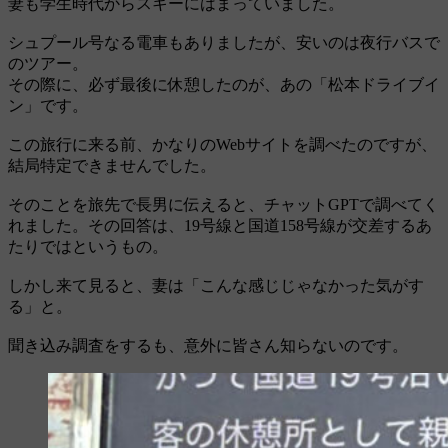
妻も学生時代からスキーにはまっていました。
シュプール号なる電車もありましたが、安いのは夜行バスで
のツアー。
その際に、必ず最後に休憩したのが、あの「松本ドライブイ
ン」です。
この旅行に来る前、かなりのWebサイトを調べたのですが、
結局特定できませんでした。
そのことを旅先で長男に伝えると、チャットGPTで調べてく
れました。その回答は、19号線と国道158号線が交差するあ
たりではというもの。
しかし来て見ると、妻は「こんな感じじゃなかった気がす
る」と。
聞き込み調査をするも、意外に皆さん知らないのです。