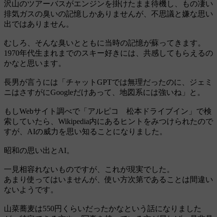
沢山のツアーバスがエンジンを掛けたまま待機し、もの凄い
排気ガスの臭いの記憶しかありませんが、不思議と嫌な思い
出ではありません。
むしろ、そんな臭いとともに当時の記憶が蘇ってきます。
1970年代生まれまでのスキー好きには、共感してもらえるの
かなと思います。
長男が言うには「チャットGPTでは無理だったのに、ジェミ
ニはさすがにGoogleだけあって、地図系には強いね」と。
もしWebサイト調べで「アルピコ 松本ドライブイン」で検
索していたら、Wikipedia内にあるヒントをみつけられたので
すが、AIの威力を思い知ることになりました。
昭和の思い出とAI。
一見相容れないものですが、これが現実でした。
あまり使ってはいませんが、使い方次第であることは間違い
ないようです。
山菜蕎麦は550円くらいだったかなという話になりました