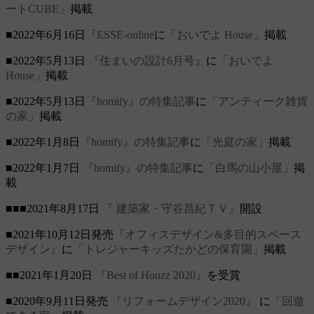
ートCUBE」
掲載
■2022年6月16日
『ESSE-online
に
「おいでよ House」
掲載
■2022年5月13日
『住まいの設計6月号』
に
「おいでよ
House」
掲載
■2022年5月13日
『homify』の特集記事
に
「アンティーク雑貨
の家」
掲載
■2022年1月8日
『homify』の特集記事
に
「光庭の家」
掲載
■2022年1月7日
『homify』の特集記事
に
「白馬の山小屋」
掲
載
■■■2021年8月17日
『 建築家・守谷昌紀ＴＶ』
開設
■2021年10月12日発売
『オフィスデザイン&多目的スペース
デザイン』
に
「トレジャーキッズたかどの保育園」
掲載
■■2021年1月20日
『Best of Houzz 2020』
を受賞
■2020年9月11日発売
『リフォームデザイン2020』
に
「回遊