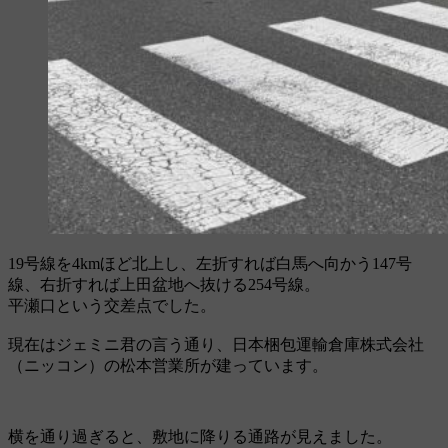
19号線を4kmほど北上し、左折すれば白馬へ向かう147号
線、右折すれば上田盆地へ抜ける254号線。
平瀬口という交差点でした。
現在はジェミニ君の言う通り、日本梱包運輸倉庫株式会社
（ニッコン）の松本営業所が建っています。
横を通り過ぎると、敷地に降りる通路が見えました。