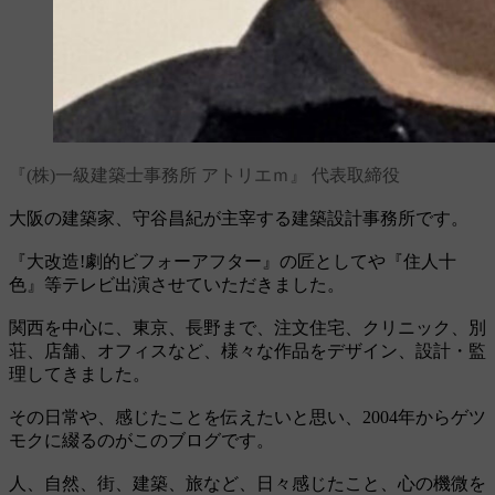
『(株)一級建築士事務所 アトリエｍ』 代表取締役
大阪の建築家、守谷昌紀が主宰する建築設計事務所です。
『大改造!劇的ビフォーアフター』の匠としてや『住人十
色』等テレビ出演させていただきました。
関西を中心に、東京、長野まで、注文住宅、クリニック、別
荘、店舗、オフィスなど、様々な作品をデザイン、設計・監
理してきました。
その日常や、感じたことを伝えたいと思い、2004年からゲツ
モクに綴るのがこのブログです。
人、自然、街、建築、旅など、日々感じたこと、心の機微を