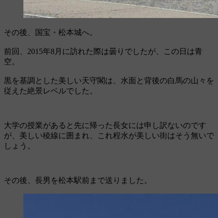
その後、国宝・松本城へ。
前回、2015年8月に訪れた際は曇りでしたが、この日は青
空。
黒を基調とした美しい天守閣は、水面と背後の白馬の山々を
従えた絶景レベルでした。
大学の授業があると先に帰った長女には申し訳ないのです
が、美しい稜線に囲まれ、これ程水が美しい街はそう無いで
しょう。
その後、長男を松本駅前まで送りました。