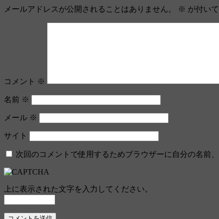
ナ
メールアドレスが公開されることはありません。
※
が付いて
ビ
ゲ
ー
シ
ョ
コメント
※
ン
名前
※
メール
※
サイト
次回のコメントで使用するためブラウザーに自分の名前、
上に表示された文字を入力してください。