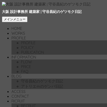
大阪 設計事務所 建築家 | 守谷昌紀のゲツモク日記
検
コ
メインメニュー
索
ン
HOME
テ
WORKS
ン
PROFILE
ツ
PROFILE
へ
POLICY
移
PUBLICATION
動
INFORMATION
FLOW
PRICE
FAQ
BLOG
守谷昌紀のゲツモク日記
アトリエｍのゲンバ日記
ACCESS
CONTACT
RICRUIT
RECRUIT