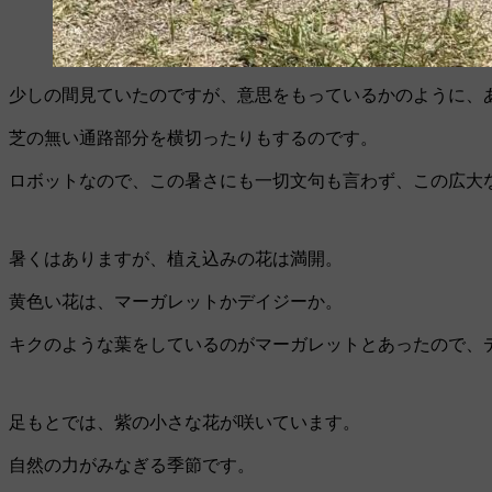
少しの間見ていたのですが、意思をもっているかのように、
芝の無い通路部分を横切ったりもするのです。
ロボットなので、この暑さにも一切文句も言わず、この広大
暑くはありますが、植え込みの花は満開。
黄色い花は、マーガレットかデイジーか。
キクのような葉をしているのがマーガレットとあったので、
足もとでは、紫の小さな花が咲いています。
自然の力がみなぎる季節です。