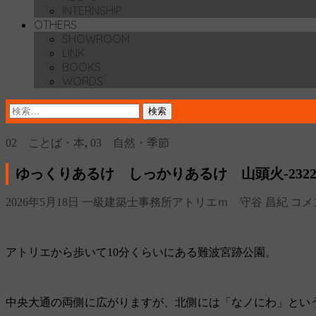
INTERNSHIP
OTHERS
SHOWROOM
LINK
BOOKS
WORDS
検
索:
02 ことば・本
,
03 自然・季節
ゆっくりあるけ しっかりあるけ 山頭火‐2322
2026年5月18日
一級建築士事務所アトリエｍ 守谷 昌紀
コメ
アトリエから歩いて10分くらいにある難波宮跡公園。
中央大通の両側に広がりますが、北側には「なノにわ」とい