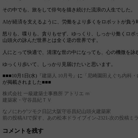
その中でも、旅をして俳句を描き続けた流浪の人生でした。
AIが経済を支えるように、労働をより多くをロボットが負う
怒りも、喋りも、貪りもせず、ゆっくり、しっかり働くロボ
山頭火の詠んだ世界とは全く逆の世界です。
人にとって快適で、清潔な世の中になっても、心の機微を詠
ゆっくり歩いて、しっかり見届けたいと思います。
■■■10月1日(水)
『建築人 10月号』
に
「尼崎園田えぐち内科・
が掲載されました■■■
株式会社 一級建築士事務所 アトリエ ｍ
建築家・守谷昌紀ＴＶ
なノにわ
ゲツモク日記
大阪
守谷昌紀
山頭火
建築家
前の投稿
AIで探す、あの松本ドライブイン‐2321‐
次の投稿
ミラ
投
稿
コメントを残す