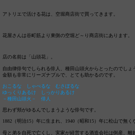
アトリエで活ける花は、空堀商店街で買ってきます。
花屋さんは谷町筋より東側の空堀ど～り商店街にあります。
店の名前は「山頭花」。
自由律俳句でしられる俳人、種田山頭火からとったのでしょ
金額も非常にリーズナブルで、とても助かるのです。
おこるな しゃべるな むさぼるな
ゆっくりあるけ しっかりあるけ
－種田山頭火－ 俳人
思わず頬がゆるんでしまうような俳句です。
1882（明治15）年に生まれ、1940（昭和15）年に松山
母と弟を自死で亡くし、実家が経営する酒造会社は倒産、離