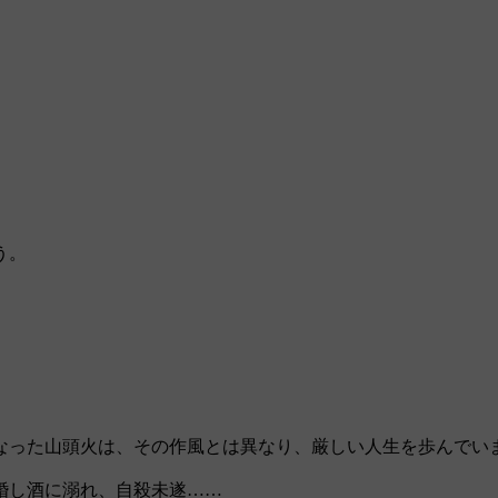
う。
で無くなった山頭火は、その作風とは異なり、厳しい人生を歩んでい
婚し酒に溺れ、自殺未遂……