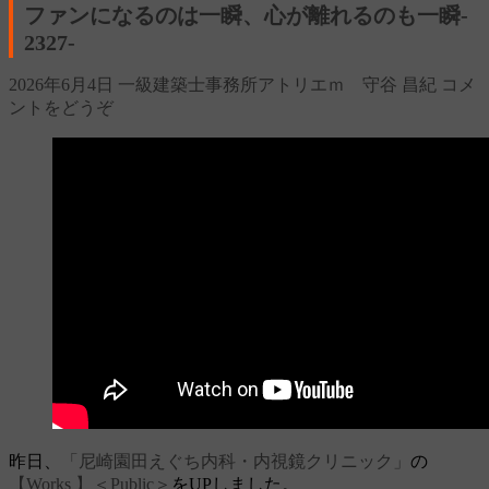
ファンになるのは一瞬、心が離れるのも一瞬‐
2327‐
2026年6月4日
一級建築士事務所アトリエｍ 守谷 昌紀
コメ
ントをどうぞ
昨日、
「尼崎園田えぐち内科・内視鏡クリニック」
の
【Works 】＜Public＞
をUPしました。