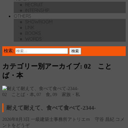
RECRUIT
INTERNSHIP
OTHERS
SHOWROOM
LINK
BOOKS
WORDS
検索:
カテゴリー別アーカイブ: 02 こと
ば・本
02 ことば・本
,
07 食
,
09 家族・私
耐えて耐えて、食べて食べて‐2344‐
2026年8月3日
一級建築士事務所アトリエｍ 守谷 昌紀
コメ
ントをどうぞ