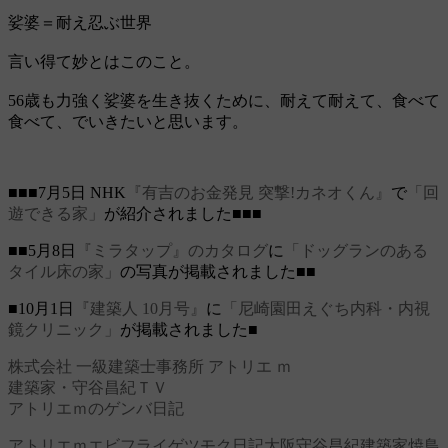
娑婆＝耐え忍ぶ世界
言い得て妙とはこのこと。
56歳も力強く娑婆を生き抜くために、耐えて耐えて、食べて
食べて、でいきたいと思います。
■■■7月5日 NHK
『有吉のお金発見 突撃!カネオくん』
で
「回
遊できる家」
が紹介されました■■■
■■5月8日
『ミラタップ』のカタログ
に
「ドッグランのある
タイル床の家」
の写真が掲載されました■■
■10月1日
『建築人 10月号』
に
「尼崎園田えぐち内科・内視
鏡クリニック」
が掲載されました■
株式会社 一級建築士事務所 アトリエ ｍ
建築家・守谷昌紀ＴＶ
アトリエｍのゲンバ日記
アトリエｍ
エビフライ
ゲツモク日記
大阪
守谷昌紀
建築家
焼鳥