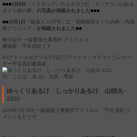
■■■5月8日
『ミラタップ』のカタログ
に
「ドッグランのある
タイル床の家」
の写真が掲載されました■■■
■■10月1日
『建築人 10月号』
に
「尼崎園田えぐち内科・内視
鏡クリニック」
が掲載されました■■
株式会社 一級建築士事務所 アトリエ ｍ
建築家・守谷昌紀ＴＶ
B'z
アトリエｍ
ゲツモク日記
ツアートラック
ドライブレコー
ダー
守谷昌紀
建築家
02 ことば・本
,
03 自然・季節
ゆっくりあるけ しっかりあるけ 山頭火‐
2322‐
2026年5月18日
一級建築士事務所アトリエｍ 守谷 昌紀
コ
メントをどうぞ