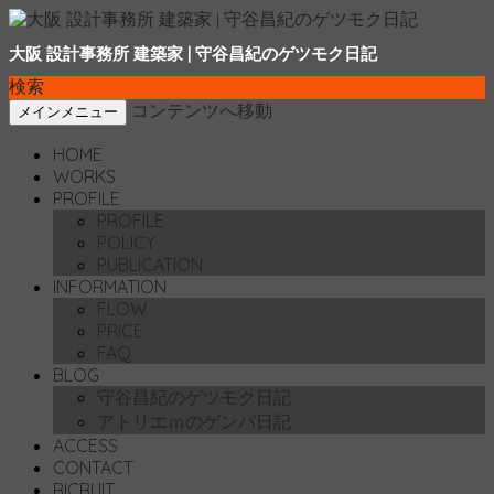
大阪 設計事務所 建築家 | 守谷昌紀のゲツモク日記
検索
コンテンツへ移動
メインメニュー
HOME
WORKS
PROFILE
PROFILE
POLICY
PUBLICATION
INFORMATION
FLOW
PRICE
FAQ
BLOG
守谷昌紀のゲツモク日記
アトリエｍのゲンバ日記
ACCESS
CONTACT
RICRUIT