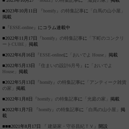
■ 2023年10月27
『houzz』の特集記事
に
「滋賀の家」
掲載
■2023年10月11日
『homify』の特集記事
に
「白馬の山小屋」
掲載
■
『ESSE-online』
にコラム連載中
■2022年11月17日
『homify』の特集記事
に
「下町のコンクリ
ートCUBE」
掲載
■2022年6月16日
『ESSE-online
に
「おいでよ House」
掲載
■2022年5月13日
『住まいの設計6月号』
に
「おいでよ
House」
掲載
■2022年5月13日
『homify』の特集記事
に
「アンティーク雑貨
の家」
掲載
■2022年1月8日
『homify』の特集記事
に
「光庭の家」
掲載
■2022年1月7日
『homify』の特集記事
に
「白馬の山小屋」
掲
載
■■■2021年8月17日
『 建築家・守谷昌紀ＴＶ』
開設