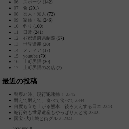
06 スポーツ
(142)
07 食
(201)
08 友人・知人
(72)
09 家族・私
(246)
10 釣り
(100)
11 日常
(241)
12 47都道府県制覇
(57)
13 世界遺産
(30)
14 メディア
(17)
15 youtube
(79)
16 上町界隈
(30)
17 上町界隈の名店
(7)
最近の投稿
警察24時、現行犯逮捕！‐2345‐
耐えて耐えて、食べて食べて‐2344‐
何度も立ち上がる熊本、後ろ支えする日本‐2343‐
蛇行剣も世界遺産もやっぱり人と食‐2342‐
国宝･犬山城と街グルメ‐2341‐