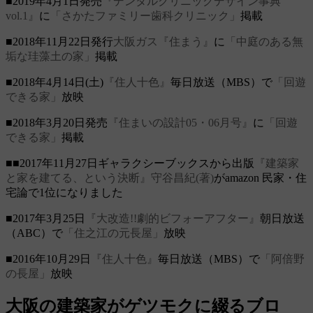
■2019年4月1日発売
『デンタルクリニックデザイン事典
vol.1』
に
「さかたファミリー歯科クリニック」
掲載
■2018年11月22日発行
大阪ガス『住まう』
に
「中庭のある無
垢な珪藻土の家」
掲載
■2018年4月14日(土)
『住人十色』
毎日放送（MBS）で
「回遊
できる家」
放映
■2018年3月20日発売
『住まいの設計05・06月号』
に
「回遊
できる家」
掲載
■■2017年11月27日ギャラクシーブックスから出版
『建築家
と家を建てる、という決断』守谷昌紀(著)
がamazon 民家・住
宅論で1位になりました
■2017年3月25日
『大改造!!劇的ビフォーアフター』
朝日放送
（ABC）で
「住之江の元長屋」
放映
■2016年10月29日
『住人十色』
毎日放送（MBS）で
「阿倍野
の長屋」
放映
大阪の建築家がゲツモクに綴るブロ