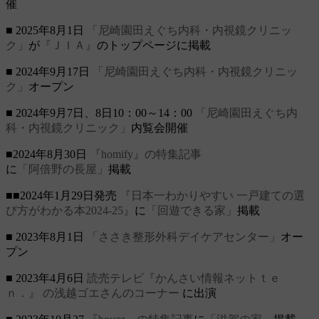
催
■ 2025年8月1日
「尼崎園田えぐち内科・内視鏡クリニッ
ク」
が
『ＪＩＡ』
のトップページに掲載
■ 2024年9月17日
「尼崎園田えぐち内科・内視鏡クリニッ
ク」
オープン
■ 2024年9月7日、8日10：00～14：00
「尼崎園田えぐち内
科・内視鏡クリニック」
内覧会開催
■2024年8月30日
『homify』の特集記事
に
「阿倍野の長屋」
掲載
■■2024年1月29日発売
『日本一わかりやすい 一戸建ての選
び方がわかる本2024-25』
に
「回遊できる家」
掲載
■ 2023年8月1日
「ささき整形外科デイケアセンター」
オー
プン
■ 2023年4月6日
読売テレビ『かんさい情報ネットｔｅ
ｎ．』
の浅越ゴエさんのコーナー
に出演