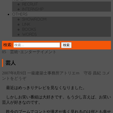
RECRUIT
INTERNSHIP
OTHERS
SHOWROOM
LINK
BOOKS
WORDS
検索:
05 芸術･エンターテイメント
芸人
2007年8月9日
一級建築士事務所アトリエｍ 守谷 昌紀
コメ
ントをどうぞ
最近はめっきりテレビを見なくなりました。
しかしお笑い番組は大好きです。もう少し言えば、お笑い
芸人が好きなのです。
昨今のブームでコントや漫才が多く見れるのは何とも幸せ