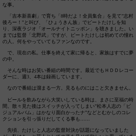
な事。
「吉本新喜劇」で育ち「8時だよ！全員集合」を見て”志村
後ろー！”と叫び、「ひょうきん族」でビートたけしを知
り、深夜ラジオ「オールナイトニッポン」を聴きました。い
までは監督「北野武」ですが、ビートたけしは初めての憧れ
の人。何をやっていてもファンなのです。
で、現在の私。仕事を終えて家に帰ると、家族はすでに夢
の中。
そんな時はお笑い番組の時間です。最近でもＨＤＤレコー
ダーに、週3、4本は録画しています。
なので番組は溜まる一方。見るものにはこと欠きません。
ビールを飲みながら大笑いしている時は、まさに至福の時
間。散々見た後はスイッチが入ってしまい”松本人志の「ビ
ジュアルバム」はかなり面白かったナ”などとむかしのコレ
クションを引っ張りだしてくる事も……
先頃、たけしと人志の監督対決が話題になっていました