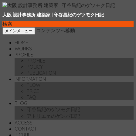
大阪 設計事務所 建築家 | 守谷昌紀のゲツモク日記
検索
コンテンツへ移動
メインメニュー
HOME
WORKS
PROFILE
PROFILE
POLICY
PUBLICATION
INFORMATION
FLOW
PRICE
FAQ
BLOG
守谷昌紀のゲツモク日記
アトリエｍのゲンバ日記
ACCESS
CONTACT
RICRUIT