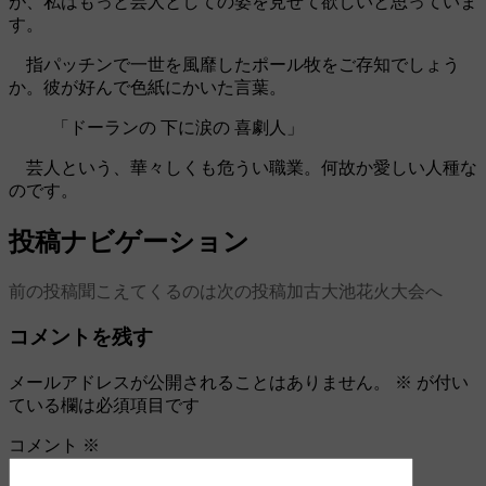
が、私はもっと芸人としての姿を見せて欲しいと思っていま
す。
指パッチンで一世を風靡したポール牧をご存知でしょう
か。彼が好んで色紙にかいた言葉。
「ドーランの 下に涙の 喜劇人」
芸人という、華々しくも危うい職業。何故か愛しい人種な
のです。
投稿ナビゲーション
前の投稿
聞こえてくるのは
次の投稿
加古大池花火大会へ
コメントを残す
メールアドレスが公開されることはありません。
※
が付い
ている欄は必須項目です
コメント
※