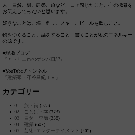
人、自然、街、建築、旅など、日々感じたこと、心の機微を
お伝えしてみたいと思います。
好きなことは、海、釣り、スキー、ビールを飲むこと。
物をつくること、話をすること、書くことが私のエネルギー
の源です。
■現場ブログ
『アトリエｍのゲンバ日記』
■YouTubeチャンネル
『建築家・守谷昌紀ＴＶ』
カテゴリー
01 旅・街
(573)
02 ことば・本
(373)
03 自然・季節
(338)
04 建築
(607)
05 芸術･エンターテイメント
(205)