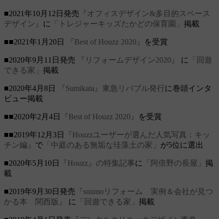
■2021年10月12日発売
『オフィスデザイン&多目的スペース
デザイン』
に
「トレジャーキッズたかどの保育園」
掲載
■■2021年1月20日
『Best of Houzz 2020』
を受賞
■2020年9月11日発売
『リフォームデザイン2020』
に
「回遊
できる家」
掲載
■2020年4月8日
『Sumikata』東急リバブル発行
に巻頭インタ
ビュー掲載
■■2020年2月4日
『Best of Houzz 2020』
を受賞
■■2019年12月3日
『Houzzユーザーが選んだ人気写真：キッ
チン編』
で
「中庭のある無垢な珪藻土の家」
が5位に選出
■2020年5月10日
『Houzz』の特集記事
に
「阿倍野の長屋」
掲
載
■2019年9月30日発売
『suumoリフォーム 実例＆会社が見つ
かる本 関西版』
に
「回遊できる家」
掲載