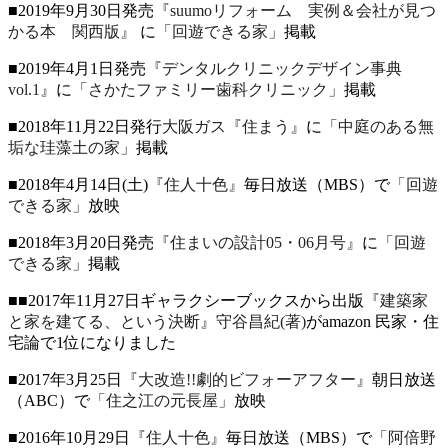
■2019年9月30日発売
『suumoリフォーム 実例＆会社が見つ
かる本 関西版』
に
「回遊できる家」
掲載
■2019年4月1日発売
『デンタルクリニックデザイン事典
vol.1』
に
「さかたファミリー歯科クリニック」
掲載
■2018年11月22日発行
大阪ガス『住まう』
に
「中庭のある無
垢な珪藻土の家」
掲載
■2018年4月14日(土)
『住人十色』
毎日放送（MBS）で
「回遊
できる家」
放映
■2018年3月20日発売
『住まいの設計05・06月号』
に
「回遊
できる家」
掲載
■■2017年11月27日ギャラクシーブックスから出版
『建築家
と家を建てる、という決断』守谷昌紀(著)
がamazon 民家・住
宅論で1位になりました
■2017年3月25日
『大改造!!劇的ビフォーアフター』
朝日放送
（ABC）で
「住之江の元長屋」
放映
■2016年10月29日
『住人十色』
毎日放送（MBS）で
「阿倍野