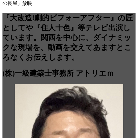
の長屋」
放映
『大改造!劇的ビフォーアフター』の匠
としてや『住人十色』等テレビ出演し
ています。関西を中心に、ダイナミッ
クな現場を、動画を交えてあますとこ
ろなくお伝えします。
(株)一級建築士事務所 アトリエｍ