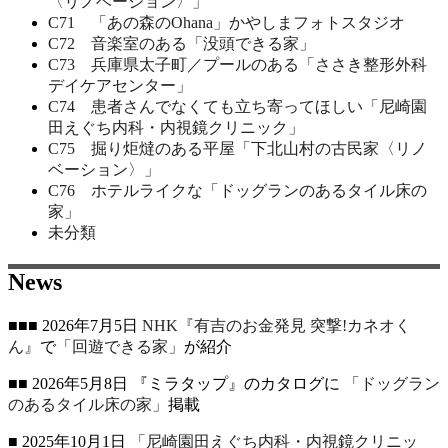
〈リノベーション〉」
C71 「あの森のOhana」かやしまフォトスタジオ
C72 音楽室のある「没頭できる家」
C73 兵庫県太子町／プールのある「ささき整形外科
デイケアセンター」
C74 患者さんでなくても立ち寄ってほしい「尼崎園
田えぐち内科・内視鏡クリニック」
C75 掘り炬燵のある平屋「下北山村の古民家〈リノ
ベーション〉」
C76 ホテルライクな「ドッグランのあるタイル床の
家」
未分類
News
■■■ 2026年7月5日
NHK『有吉のお金発見 突撃!カネオく
ん』
で
「回遊できる家」
が紹介
■■ 2026年5月8日 『ミラタップ』のカタログに
「ドッグラン
のあるタイル床の家」
掲載
■ 2025年10月1日
「尼崎園田えぐち内科・内視鏡クリニッ