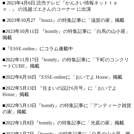
■ 2023年4月6日
読売テレビ『かんさい情報ネットｔｅ
ｎ．』
の浅越ゴエさんのコーナー
に出演
■ 2023年10月27
『houzz』の特集記事
に
「滋賀の家」
掲載
■2023年10月11日
『homify』の特集記事
に
「白馬の山小屋」
掲載
■
『ESSE-online』
にコラム連載中
■2022年11月17日
『homify』の特集記事
に
「下町のコンクリ
ートCUBE」
掲載
■2022年6月16日
『ESSE-online
に
「おいでよ House」
掲載
■2022年5月13日
『住まいの設計6月号』
に
「おいでよ
House」
掲載
■2022年5月13日
『homify』の特集記事
に
「アンティーク雑貨
の家」
掲載
■2022年1月8日
『homify』の特集記事
に
「光庭の家」
掲載
■2022年1月7日
『homify』の特集記事
に
「白馬の山小屋」
掲