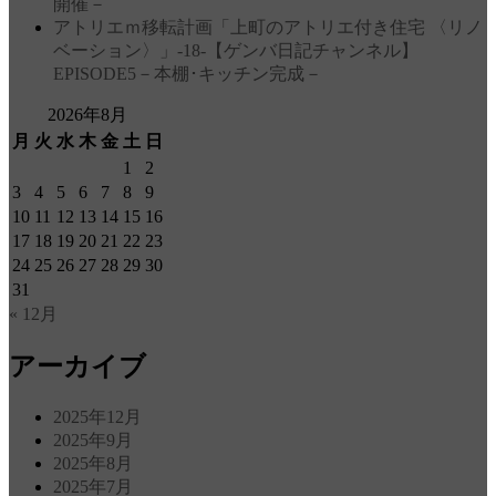
開催－
アトリエｍ移転計画「上町のアトリエ付き住宅 〈リノ
ベーション〉」‐18‐【ゲンバ日記チャンネル】
EPISODE5－本棚･キッチン完成－
2026年8月
月
火
水
木
金
土
日
1
2
3
4
5
6
7
8
9
10
11
12
13
14
15
16
17
18
19
20
21
22
23
24
25
26
27
28
29
30
31
« 12月
アーカイブ
2025年12月
2025年9月
2025年8月
2025年7月