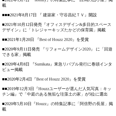
載
■■■2021年8月17日
『 建築家・守谷昌紀ＴＶ』
開設
■2021年10月12日発売
『オフィスデザイン&多目的スペース
デザイン』
に
「トレジャーキッズたかどの保育園」
掲載
■■2021年1月20日
『Best of Houzz 2020』
を受賞
■2020年9月11日発売
『リフォームデザイン2020』
に
「回遊
できる家」
掲載
■2020年4月8日
『Sumikata』東急リバブル発行
に巻頭インタ
ビュー掲載
■■2020年2月4日
『Best of Houzz 2020』
を受賞
■■2019年12月3日
『Houzzユーザーが選んだ人気写真：キッ
チン編』
で
「中庭のある無垢な珪藻土の家」
が5位に選出
■2020年5月10日
『Houzz』の特集記事
に
「阿倍野の長屋」
掲
載