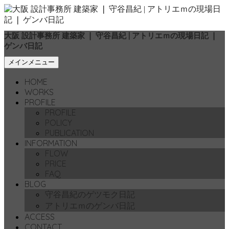
大阪 設計事務所 建築家 ❘ 守谷昌紀 | アトリエｍの現場日記 ❘
ゲンバ日記
検
コ
メインメニュー
索
ン
HOME
テ
WORKS
ン
PROFILE
ツ
PROFILE
へ
POLICY
移
PUBLICATION
動
INFORMATION
FLOW
PRICE
FAQ
BLOG
守谷昌紀のゲツモク日記
アトリエｍのゲンバ日記
ACCESS
CONTACT