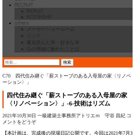
RECRUIT
RICRUIT
INTERNSHIP
others
メーカーショールーム
リンク
最近読んだ本・好きな本
心の琴線に触れたことば
検
索:
C70 四代住み継ぐ「薪ストーブのある入母屋の家〈リノベ
ーション〉」
四代住み継ぐ「薪ストーブのある入母屋の家
〈リノベーション〉」‐6‐技術はリズム
2021年10月30日
一級建築士事務所アトリエｍ 守谷 昌紀
コ
メントをどうぞ
【本計画は、完成後の現場日記公開です。今回は2021年7月3