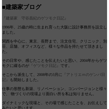
■建築家ブログ
『建築家 守谷昌紀のゲツモク日記』
1996年、25歳の時に生まれ育った大阪に設計事務所を設立し
ました。
関西を中心に、東京、長野まで、注文住宅、クリニック、別
荘、店舗、オフィスなど、様々な作品を持たせて頂きまし
た。
その日常や、感じたことを伝えたいと思い、2004年からゲツ
モクに綴るのが
『ゲツモク日記』
です。
そこから派生して、2008年の3月に
『アトリエｍのゲンバ日
記』
も開始しました。
仕事の形態も新築、リノベーション、コンバージョンと様々
で、 物づくりの現場より面白い所を私は知りません。
ダイナミックな現場と、その場で感じたことを、お伝えして
みたいと思います。