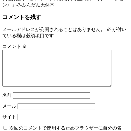
ン〉」‐7‐ふんだん天然木
ナ
ビ
コメントを残す
ゲ
メールアドレスが公開されることはありません。
※
が付い
ー
ている欄は必須項目です
シ
コメント
※
ョ
ン
名前
メール
サイト
次回のコメントで使用するためブラウザーに自分の名