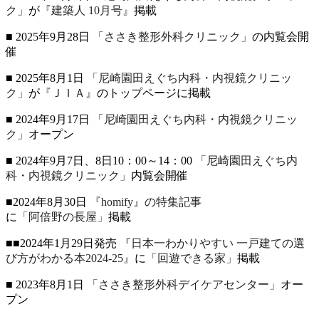
ク」
が
『建築人 10月号』
掲載
■ 2025年9月28日
「ささき整形外科クリニック」
の内覧会開
催
■ 2025年8月1日
「尼崎園田えぐち内科・内視鏡クリニッ
ク」
が
『ＪＩＡ』
のトップページに掲載
■ 2024年9月17日
「尼崎園田えぐち内科・内視鏡クリニッ
ク」
オープン
■ 2024年9月7日、8日10：00～14：00
「尼崎園田えぐち内
科・内視鏡クリニック」
内覧会開催
■2024年8月30日
『homify』の特集記事
に
「阿倍野の長屋」
掲載
■■2024年1月29日発売
『日本一わかりやすい 一戸建ての選
び方がわかる本2024-25』
に
「回遊できる家」
掲載
■ 2023年8月1日
「ささき整形外科デイケアセンター」
オー
プン