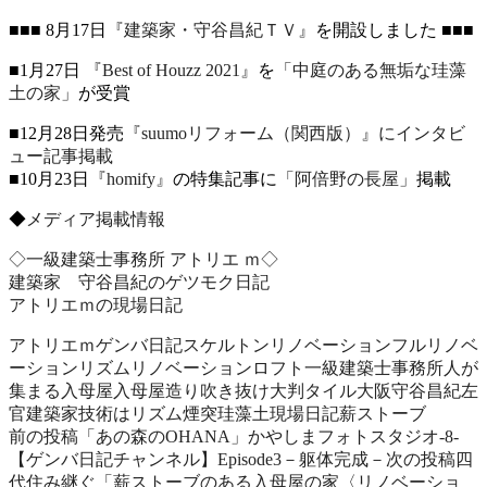
■■■ 8月17日
『建築家・守谷昌紀ＴＶ』
を開設しました ■■■
■1月27日
『Best of Houzz 2021』
を
「中庭のある無垢な珪藻
土の家」
が受賞
■12月28日発売
『suumoリフォーム（関西版）』にインタビ
ュー記事掲載
■10月23日
『homify』
の特集記事に
「阿倍野の長屋」
掲載
◆
メディア掲載情報
◇一級建築士事務所 アトリエ ｍ◇
建築家 守谷昌紀のゲツモク日記
アトリエｍの現場日記
アトリエｍ
ゲンバ日記
スケルトンリノベーション
フルリノベ
ーション
リズム
リノベーション
ロフト
一級建築士事務所
人が
集まる
入母屋
入母屋造り
吹き抜け
大判タイル
大阪
守谷昌紀
左
官
建築家
技術はリズム
煙突
珪藻土
現場日記
薪ストーブ
前の投稿
「あの森のOHANA」かやしまフォトスタジオ‐8‐
投
【ゲンバ日記チャンネル】Episode3－躯体完成－
次の投稿
四
稿
代住み継ぐ「薪ストーブのある入母屋の家〈リノベーショ