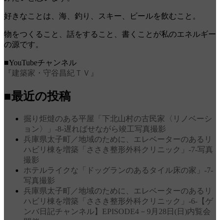
好きなことは、海、釣り、スキー、ビールを飲むこと。
物をつくること、話をすること、書くことが私のエネルギー
の源です。
■YouTubeチャンネル
『建築家・守谷昌紀ＴＶ』
■最近の投稿
掘り炬燵のある平屋「下北山村の古民家〈リノベーシ
ョン〉」‐8‐遅ればせながら竣工写真撮影
兵庫県太子町／地域のために、エレベーターのあるリ
ハビリ棟を増築「ささき整形外科クリニック」‐7‐写真
撮影
ホテルライクな「ドッグランのあるタイル床の家」‐7‐
写真撮影
兵庫県太子町／地域のために、エレベーターのあるリ
ハビリ棟を増築「ささき整形外科クリニック」‐6‐【ゲ
ンバ日記チャンネル】EPISODE4－9月28日(日)内覧会