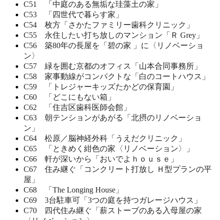
C51 「中庭のある無垢な珪藻土の家」
C53 「四世代で暮らす家」
C54 枚方「さかたファミリー歯科クリニック」
C55 永住したい打ち放しのマンション「Ｒ Grey」
C56 築80年の長屋を「碧の家 」に〈リノベーショ
ン〉
C57 緑を囲む京都のオフィス「山本合同事務所」
C58 家事動線がコンパクトな「白のコートハウス」
C59 「トレジャーキッズたかどの保育園」
C60 「どこにもない箱」
C62 「住吉区歯科医師会館」
C63 朝テンションがあがる「北摂のリノベーショ
ン」
C64 松原／脳神経外科「うえだクリニック」
C65 「ときめく紺色の家〈リノベーション〉」
C66 軒が深いから「おいでよｈｏｕｓｅ」
C67 住み継ぐ「コンクリート打放し Ｈ型プランの平
屋」
C68 「The Longing House」
C69 3台駐車可「3つの庭を持つガレージハウス」
C70 四代住み継ぐ「薪ストーブのある入母屋の家