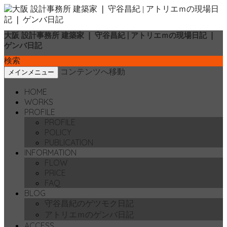
大阪 設計事務所 建築家 ❘ 守谷昌紀 | アトリエｍの現場日記 ❘
ゲンバ日記
検索
コンテンツへ移動
メインメニュー
HOME
WORKS
PROFILE
PROFILE
POLICY
PUBLICATION
INFORMATION
FLOW
PRICE
FAQ
BLOG
守谷昌紀のゲツモク日記
アトリエｍのゲンバ日記
ACCESS