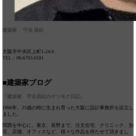
建築家 守谷 昌紀
大阪市中央区上町1-24-6
TEL：06-6703-0181
■建築家ブログ
『建築家 守谷昌紀のゲツモク日記』
1996年、25歳の時に生まれ育った大阪に設計事務所を設立し
ました。
関西を中心に、東京、長野まで、注文住宅、クリニック、別
荘、店舗、オフィスなど、様々な作品を持たせて頂きまし