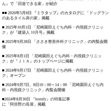
ん』
で
「回遊できる家」
が紹介
■■ 2026年5月8日 『ミラタップ』のカタログに
「ドッグラン
のあるタイル床の家」
掲載
■ 2025年10月1日
「尼崎園田えぐち内科・内視鏡クリニッ
ク」
が
『建築人 10月号』
掲載
■ 2025年9月28日
「ささき整形外科クリニック」
の内覧会開
催
■ 2025年8月1日
「尼崎園田えぐち内科・内視鏡クリニッ
ク」
が
『ＪＩＡ』
のトップページに掲載
■ 2024年9月17日
「尼崎園田えぐち内科・内視鏡クリニッ
ク」
オープン
■ 2024年9月7日、8日10：00～14：00
「尼崎園田えぐち内
科・内視鏡クリニック」
内覧会開催
■2024年8月30日
『homify』の特集記事
に
「阿倍野の長屋」
掲載