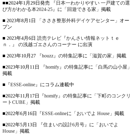
■■2024年1月29日発売
『日本一わかりやすい 一戸建ての選
び方がわかる本2024-25』
に
「回遊できる家」
掲載
■ 2023年8月1日
「ささき整形外科デイケアセンター」
オー
プン
■ 2023年4月6日
読売テレビ『かんさい情報ネットｔｅ
ｎ．』
の浅越ゴエさんのコーナー
に出演
■ 2023年10月27
『houzz』の特集記事
に
「滋賀の家」
掲載
■2023年10月11日
『homify』の特集記事
に
「白馬の山小屋」
掲載
■
『ESSE-online』
にコラム連載中
■2022年11月17日
『homify』の特集記事
に
「下町のコンクリ
ートCUBE」
掲載
■2022年6月16日
『ESSE-online
に
「おいでよ House」
掲載
■2022年5月13日
『住まいの設計6月号』
に
「おいでよ
House」
掲載