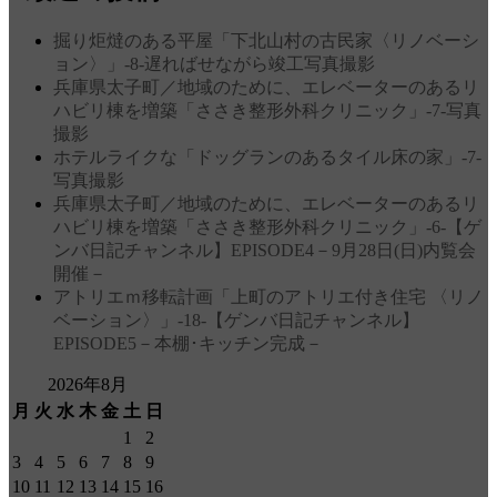
掘り炬燵のある平屋「下北山村の古民家〈リノベーシ
ョン〉」‐8‐遅ればせながら竣工写真撮影
兵庫県太子町／地域のために、エレベーターのあるリ
ハビリ棟を増築「ささき整形外科クリニック」‐7‐写真
撮影
ホテルライクな「ドッグランのあるタイル床の家」‐7‐
写真撮影
兵庫県太子町／地域のために、エレベーターのあるリ
ハビリ棟を増築「ささき整形外科クリニック」‐6‐【ゲ
ンバ日記チャンネル】EPISODE4－9月28日(日)内覧会
開催－
アトリエｍ移転計画「上町のアトリエ付き住宅 〈リノ
ベーション〉」‐18‐【ゲンバ日記チャンネル】
EPISODE5－本棚･キッチン完成－
2026年8月
月
火
水
木
金
土
日
1
2
3
4
5
6
7
8
9
10
11
12
13
14
15
16