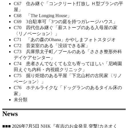
C67 住み継ぐ「コンクリート打放し Ｈ型プランの平
屋」
C68 「The Longing House」
C69 3台駐車可「3つの庭を持つガレージハウス」
C70 四代住み継ぐ「薪ストーブのある入母屋の家
〈リノベーション〉」
C71 「あの森のOhana」かやしまフォトスタジオ
C72 音楽室のある「没頭できる家」
C73 兵庫県太子町／プールのある「ささき整形外科
デイケアセンター」
C74 患者さんでなくても立ち寄ってほしい「尼崎園
田えぐち内科・内視鏡クリニック」
C75 掘り炬燵のある平屋「下北山村の古民家〈リノ
ベーション〉」
C76 ホテルライクな「ドッグランのあるタイル床の
家」
未分類
News
■■■ 2026年7月5日
NHK『有吉のお金発見 突撃!カネオく