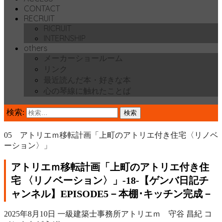
CONTACT
RECRUIT
RICRUIT
INTERNSHIP
others
メーカーショールーム
リンク
最近読んだ本・好きな本
心の琴線に触れたことば
検索:
05 アトリエｍ移転計画「上町のアトリエ付き住宅〈リノベ
ーション〉」
アトリエｍ移転計画「上町のアトリエ付き住
宅 〈リノベーション〉」‐18‐【ゲンバ日記チ
ャンネル】EPISODE5－本棚･キッチン完成－
2025年8月10日
一級建築士事務所アトリエｍ 守谷 昌紀
コ