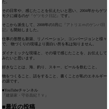
た。
その日常や、感じたことを伝えたいと思い、2004年からゲツ
モクに綴るのが
『ゲツモク日記』
です。
そこから派生して、2008年の3月に
『アトリエｍのゲンバ日
記』
も開始しました。
仕事の形態も新築、リノベーション、コンバージョンと様々
で、 物づくりの現場より面白い所を私は知りません。
ダイナミックな現場と、その場で感じたことを、お伝えして
みたいと思います。
好きなことは、海、釣り、スキー、ビールを飲むこと。
物をつくること、話をすること、書くことが私のエネルギー
の源です。
■YouTubeチャンネル
『建築家・守谷昌紀ＴＶ』
■最近の投稿