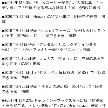
■■2019年12月3日
『Houzzユーザーが選んだ人気写真：キッ
チン編』
で
「中庭のある無垢な珪藻土の家」
が5位に選出
■2020年5月10日
『Houzz』の特集記事
に
「阿倍野の長屋」
掲
載
■2019年9月30日発売
『suumoリフォーム 実例＆会社が見つ
かる本 関西版』
に
「回遊できる家」
掲載
■2019年4月1日発売
『デンタルクリニックデザイン事典
vol.1』
に
「さかたファミリー歯科クリニック」
掲載
■2018年11月22日発行
大阪ガス『住まう』
に
「中庭のある無
垢な珪藻土の家」
掲載
■2018年4月14日(土)
『住人十色』
毎日放送（MBS）で
「回遊
できる家」
放映
■2018年3月20日発売
『住まいの設計05・06月号』
に
「回遊
できる家」
掲載
■■2017年11月27日ギャラクシーブックスから出版
『建築家
と家を建てる、という決断』守谷昌紀(著)
がamazon 民家・住