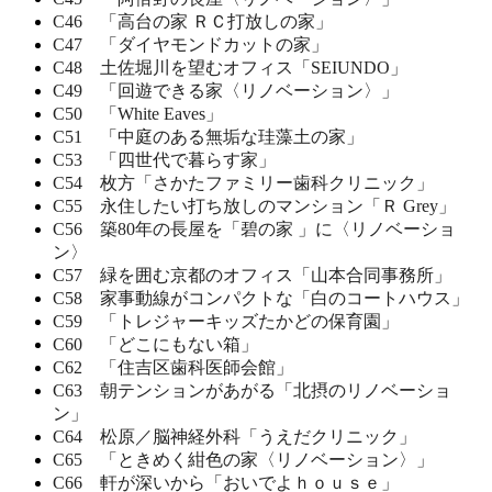
C46 「高台の家 ＲＣ打放しの家」
C47 「ダイヤモンドカットの家」
C48 土佐堀川を望むオフィス「SEIUNDO」
C49 「回遊できる家〈リノベーション〉」
C50 「White Eaves」
C51 「中庭のある無垢な珪藻土の家」
C53 「四世代で暮らす家」
C54 枚方「さかたファミリー歯科クリニック」
C55 永住したい打ち放しのマンション「Ｒ Grey」
C56 築80年の長屋を「碧の家 」に〈リノベーショ
ン〉
C57 緑を囲む京都のオフィス「山本合同事務所」
C58 家事動線がコンパクトな「白のコートハウス」
C59 「トレジャーキッズたかどの保育園」
C60 「どこにもない箱」
C62 「住吉区歯科医師会館」
C63 朝テンションがあがる「北摂のリノベーショ
ン」
C64 松原／脳神経外科「うえだクリニック」
C65 「ときめく紺色の家〈リノベーション〉」
C66 軒が深いから「おいでよｈｏｕｓｅ」