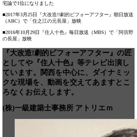
宅論で1位になりました
■2017年3月25日
『大改造!!劇的ビフォーアフター』
朝日放送
（ABC）で
「住之江の元長屋」
放映
■2016年10月29日
『住人十色』
毎日放送（MBS）で
「阿倍野
の長屋」
放映
『大改造!劇的ビフォーアフター』の匠
としてや『住人十色』等テレビ出演し
ています。関西を中心に、ダイナミッ
クな現場を、動画を交えてあますとこ
ろなくお伝えします。
(株)一級建築士事務所 アトリエｍ