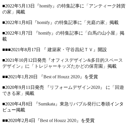
■2022年5月13日
『homify』の特集記事
に
「アンティーク雑貨
の家」
掲載
■2022年1月8日
『homify』の特集記事
に
「光庭の家」
掲載
■2022年1月7日
『homify』の特集記事
に
「白馬の山小屋」
掲
載
■■■2021年8月17日
『 建築家・守谷昌紀ＴＶ』
開設
■2021年10月12日発売
『オフィスデザイン&多目的スペース
デザイン』
に
「トレジャーキッズたかどの保育園」
掲載
■■2021年1月20日
『Best of Houzz 2020』
を受賞
■2020年9月11日発売
『リフォームデザイン2020』
に
「回遊
できる家」
掲載
■2020年4月8日
『Sumikata』東急リバブル発行
に巻頭インタ
ビュー掲載
■■2020年2月4日
『Best of Houzz 2020』
を受賞