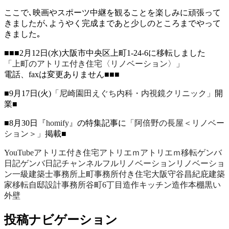
ここで､映画やスポーツ中継を観ることを楽しみに頑張って
きましたが､ようやく完成まであと少しのところまでやって
きました｡
■■■2月12日(水)大阪市中央区上町1-24-6に移転しました
「上町のアトリエ付き住宅〈リノベーション〉」
電話、faxは変更ありません■■■
■9月17日(火)
「尼崎園田えぐち内科・内視鏡クリニック」
開
業■
■8月30日
『homify』
の特集記事に
「阿倍野の長屋＜リノベー
ション＞」
掲載■
YouTube
アトリエ付き住宅
アトリエｍ
アトリエｍ移転
ゲンバ
日記
ゲンバ日記チャンネル
フルリノベーション
リノベーショ
ン
一級建築士事務所
上町
事務所付き住宅
大阪
守谷昌紀
庇
建築
家
移転
自邸
設計事務所
谷町6丁目
造作キッチン
造作本棚
黒い
外壁
投稿ナビゲーション