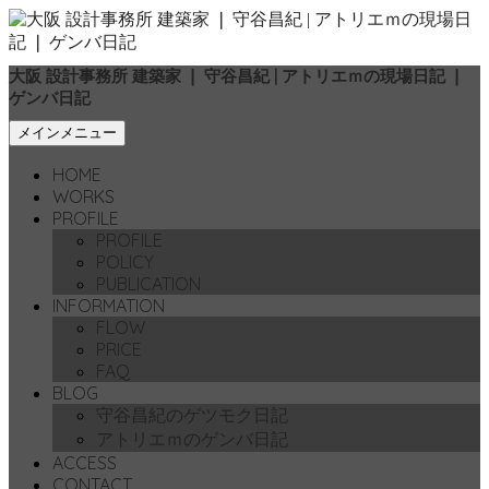
大阪 設計事務所 建築家 ❘ 守谷昌紀 | アトリエｍの現場日記 ❘
ゲンバ日記
検
コ
メインメニュー
索
ン
HOME
テ
WORKS
ン
PROFILE
ツ
PROFILE
へ
POLICY
移
PUBLICATION
動
INFORMATION
FLOW
PRICE
FAQ
BLOG
守谷昌紀のゲツモク日記
アトリエｍのゲンバ日記
ACCESS
CONTACT