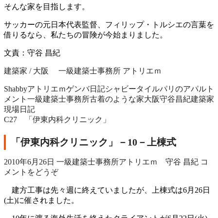
そんな家を目指します。
サッカーの元日本代表監督、フィリップ・トルシエの言葉を
借りるなら、私たちの冒険が今始まりました。
文責：守谷 昌紀
建築家 / 大阪 一級建築士事務所 アトリエｍ
Shabby
アトリエｍ
ゲンバ日記
シャビー
タイル
パリのアパルト
メント
一級建築士事務所
古着のような家
大阪
守谷昌紀
建築家
現場日記
C27 「伊東内科クリニック」
「伊東内科クリニック」－10－上棟式
2010年6月26日
一級建築士事務所アトリエｍ 守谷 昌紀
コ
メントをどうぞ
建方工事は先々週に終えていましたが、上棟式は6月26日
(土)に催されました。