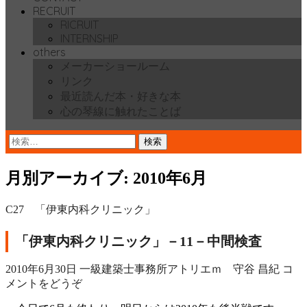
RECRUIT
RICRUIT
INTERNSHIP
others
メーカーショールーム
リンク
最近読んだ本・好きな本
心の琴線に触れたことば
検
索:
月別アーカイブ: 2010年6月
C27 「伊東内科クリニック」
「伊東内科クリニック」－11－中間検査
2010年6月30日
一級建築士事務所アトリエｍ 守谷 昌紀
コ
メントをどうぞ