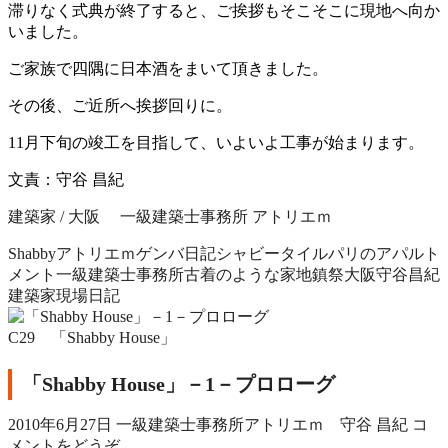
滞りなく式典が終了すると、ご挨拶もそこそこに現地へ向か
いました。
ご家族で四隅に日本酒をまいて頂きました。
その後、ご近所へ挨拶回りに。
11月下旬の竣工を目指して、いよいよ工事が始まります。
文責：守谷 昌紀
建築家 / 大阪 一級建築士事務所 アトリエｍ
Shabby
アトリエｍ
ゲンバ日記
シャビー
タイル
パリのアパルト
メント
一級建築士事務所
古着のような家
地鎮祭
大阪
守谷昌紀
建築家
現場日記
C29 「Shabby House」
「Shabby House」－1－プロローグ
2010年6月27日
一級建築士事務所アトリエｍ 守谷 昌紀
コ
メントをどうぞ