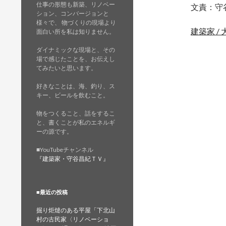
仕事の形態も新築、リノベー
文責：守
ション、コンバージョンと
様々で、 物づくりの現場より
建築家 /
面白い所を私は知りません。
ダイナミックな現場と、その
場で感じたことを、お伝えし
てみたいと思います。
好きなことは、海、釣り、ス
キー、ビールを飲むこと。
物をつくること、話をするこ
と、書くことが私のエネルギ
ーの源です。
■YouTubeチャンネル
『建築家・守谷昌紀ＴＶ』
■最近の投稿
掘り炬燵のある平屋「下北山
村の古民家〈リノベーショ