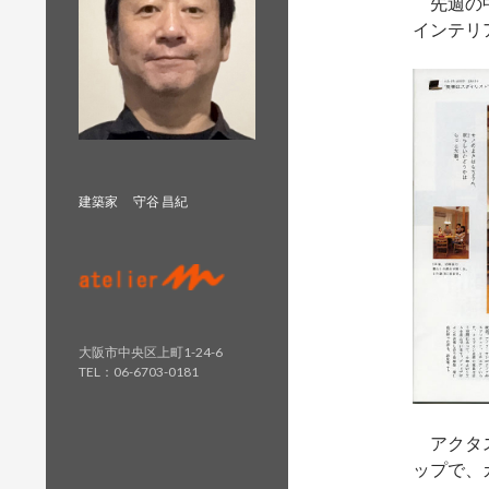
先週の中
インテリ
建築家 守谷 昌紀
大阪市中央区上町1-24-6
TEL：06-6703-0181
アクタス
ップで、