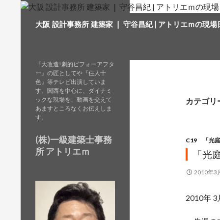
検
大阪 設計事務所 建築家 ❘ 守谷昌紀 | アトリエｍの現場
索
『大改造!劇的ビフォーアフタ
ー』の匠としてや『住人十
色』等テレビ出演していま
す。関西を中心に、ダイナミ
ックな現場を、動画を交えて
カテゴリ
あますところなくお伝えしま
す。
(株)一級建築士事務
C19 「光
所 アトリエｍ
「光
2010年3
2010年 