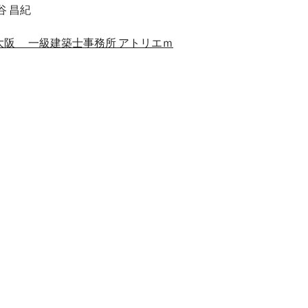
谷 昌紀
 大阪 一級建築士事務所 アトリエｍ