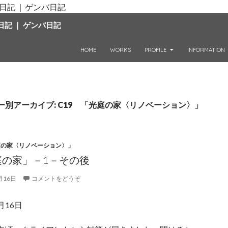
日記 ❘ ゲンバ日記
コンテンツへ移動
HOME
WORKS
PROFILE
INFORMATION
ー別アーカイブ: C19 「光庭の家〈リノベーション〉」
庭の家〈リノベーション〉」
庭の家」－1－その後
月16日
コメントをどうぞ
3月16日