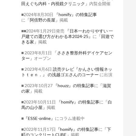
田えぐち内科・内視鏡クリニック」
内覧会開催
■2024年8月30日
『homify』の特集記事
に
「阿倍野の長屋」
掲載
■■2024年1月29日発売
『日本一わかりやすい 一
戸建ての選び方がわかる本2024-25』
に
「回遊で
きる家」
掲載
■ 2023年8月1日
「ささき整形外科デイケアセン
ター」
オープン
■ 2023年4月6日
読売テレビ『かんさい情報ネッ
トｔｅｎ．』
の浅越ゴエさんのコーナー
に出演
■ 2023年10月27
『houzz』の特集記事
に
「滋賀
の家」
掲載
■2023年10月11日
『homify』の特集記事
に
「白
馬の山小屋」
掲載
■
『ESSE-online』
にコラム連載中
■2022年11月17日
『homify』の特集記事
に
「下
町のコンクリートCUBE」
掲載