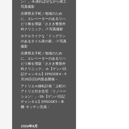
ン〉」‐8‐遅ればせながら竣工
写真撮影
兵庫県太子町／地域のため
に、エレベーターのあるリハ
ビリ棟を増築「ささき整形外
科クリニック」‐7‐写真撮影
ホテルライクな「ドッグラン
のあるタイル床の家」‐7‐写真
撮影
兵庫県太子町／地域のため
に、エレベーターのあるリハ
ビリ棟を増築「ささき整形外
科クリニック」‐6‐【ゲンバ日
記チャンネル】EPISODE4－9
月28日(日)内覧会開催－
アトリエｍ移転計画「上町の
アトリエ付き住宅 〈リノベー
ション〉」‐18‐【ゲンバ日記
チャンネル】EPISODE5－本
棚･キッチン完成－
2026年8月