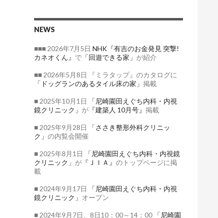
NEWS
■■■ 2026年7月5日
NHK『有吉のお金発見 突撃!
カネオくん』
で
「回遊できる家」
が紹介
■■ 2026年5月8日 『ミラタップ』のカタログに
「ドッグランのあるタイル床の家」
掲載
■ 2025年10月1日
「尼崎園田えぐち内科・内視
鏡クリニック」
が
『建築人 10月号』
掲載
■ 2025年9月28日
「ささき整形外科クリニッ
ク」
の内覧会開催
■ 2025年8月1日
「尼崎園田えぐち内科・内視鏡
クリニック」
が
『ＪＩＡ』
のトップページに掲
載
■ 2024年9月17日
「尼崎園田えぐち内科・内視
鏡クリニック」
オープン
■ 2024年9月7日、8日10：00～14：00
「尼崎園