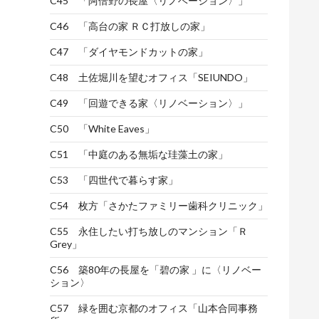
C45 「阿倍野の長屋〈リノベーション〉」
C46 「高台の家 ＲＣ打放しの家」
C47 「ダイヤモンドカットの家」
C48 土佐堀川を望むオフィス「SEIUNDO」
C49 「回遊できる家〈リノベーション〉」
C50 「White Eaves」
C51 「中庭のある無垢な珪藻土の家」
C53 「四世代で暮らす家」
C54 枚方「さかたファミリー歯科クリニック」
C55 永住したい打ち放しのマンション「Ｒ
Grey」
C56 築80年の長屋を「碧の家 」に〈リノベー
ション〉
C57 緑を囲む京都のオフィス「山本合同事務