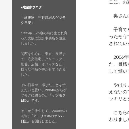
こに、お
■建築家ブログ
奥さんは
『建築家 守谷昌紀のゲツモ
ク日記』
子育てを
1996年、25歳の時に生まれ育
ったそう
った大阪に設計事務所を設立
されてい
しました。
関西を中心に、東京、長野ま
2006
で、注文住宅、クリニック、
た。目標
別荘、店舗、オフィスなど、
様々な作品を持たせて頂きま
しく働い
した。
やはり、
その日常や、感じたことを伝
えたいと思い、2004年からゲ
えないの
ツモクに綴るのが
『ゲツモク
ッキリと
日記』
です。
そこから派生して、2008年の
こちら
3月に
『アトリエｍのゲンバ
わりまし
日記』
も開始しました。