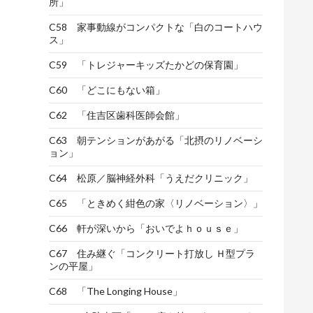
所」
C58 家事動線がコンパクトな「白のコートハウ
ス」
C59 「トレジャーキッズたかどの保育園」
C60 「どこにもない箱」
C62 「住吉区歯科医師会館」
C63 朝テンションがあがる「北摂のリノベーシ
ョン」
C64 松原／脳神経外科「うえだクリニック」
C65 「ときめく紺色の家〈リノベーション〉」
C66 軒が深いから「おいでよｈｏｕｓｅ」
C67 住み継ぐ「コンクリート打放し Ｈ型プラ
ンの平屋」
C68 「The Longing House」