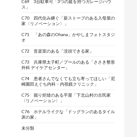
C69 3台駐車可「3つの庭を持つガレージハウ
ス」
C70 四代住み継ぐ「薪ストーブのある入母屋の
家〈リノベーション〉」
C71 「あの森のOhana」かやしまフォトスタジ
オ
C72 音楽室のある「没頭できる家」
C73 兵庫県太子町／プールのある「ささき整形
外科 デイケアセンター」
C74 患者さんでなくても立ち寄ってほしい「尼
崎園田えぐち内科・内視鏡クリニック」
C75 掘り炬燵のある平屋「下北山村の古民家
〈リノベーション〉」
C76 ホテルライクな「ドッグランのあるタイル
床の家」
未分類