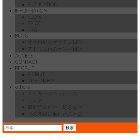
PUBLICATION
動
INFORMATION
FLOW
PRICE
FAQ
BLOG
守谷昌紀のゲツモク日記
アトリエｍのゲンバ日記
ACCESS
CONTACT
RECRUIT
RICRUIT
INTERNSHIP
others
メーカーショールーム
リンク
最近読んだ本・好きな本
心の琴線に触れたことば
検
索: