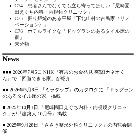
C74 患者さんでなくても立ち寄ってほしい「尼崎園
田えぐち内科・内視鏡クリニック」
C75 掘り炬燵のある平屋「下北山村の古民家〈リノ
ベーション〉」
C76 ホテルライクな「ドッグランのあるタイル床の
家」
未分類
News
■■■ 2026年7月5日
NHK『有吉のお金発見 突撃!カネオく
ん』
で
「回遊できる家」
が紹介
■■ 2026年5月8日 『ミラタップ』のカタログに
「ドッグラン
のあるタイル床の家」
掲載
■ 2025年10月1日
「尼崎園田えぐち内科・内視鏡クリニッ
ク」
が
『建築人 10月号』
掲載
■ 2025年9月28日
「ささき整形外科クリニック」
の内覧会開
催