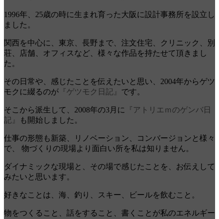
1996年、25歳の時に生まれ育った大阪に設計事務所を設立し
ました。
関西を中心に、東京、長野まで、注文住宅、クリニック、別
荘、店舗、オフィスなど、様々な作品を持たせて頂きまし
た。
その日常や、感じたことを伝えたいと思い、2004年からゲツ
モクに綴るのが
『ゲツモク日記』
です。
そこから派生して、2008年の3月に
『アトリエｍのゲンバ日
記』
も開始しました。
仕事の形態も新築、リノベーション、コンバージョンと様々
で、 物づくりの現場より面白い所を私は知りません。
ダイナミックな現場と、その場で感じたことを、お伝えして
みたいと思います。
好きなことは、海、釣り、スキー、ビールを飲むこと。
物をつくること、話をすること、書くことが私のエネルギー