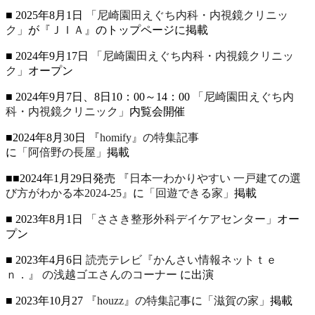
■ 2025年8月1日
「尼崎園田えぐち内科・内視鏡クリニッ
ク」
が
『ＪＩＡ』
のトップページに掲載
■ 2024年9月17日
「尼崎園田えぐち内科・内視鏡クリニッ
ク」
オープン
■ 2024年9月7日、8日10：00～14：00
「尼崎園田えぐち内
科・内視鏡クリニック」
内覧会開催
■2024年8月30日
『homify』の特集記事
に
「阿倍野の長屋」
掲載
■■2024年1月29日発売
『日本一わかりやすい 一戸建ての選
び方がわかる本2024-25』
に
「回遊できる家」
掲載
■ 2023年8月1日
「ささき整形外科デイケアセンター」
オー
プン
■ 2023年4月6日
読売テレビ『かんさい情報ネットｔｅ
ｎ．』
の浅越ゴエさんのコーナー
に出演
■ 2023年10月27
『houzz』の特集記事
に
「滋賀の家」
掲載