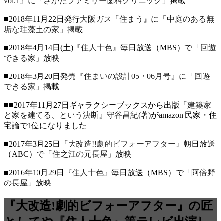
vol.1』
に
「さかたファミリー歯科クリニック」
掲載
■2018年11月22日発行
大阪ガス『住まう』
に
「中庭のある無
垢な珪藻土の家」
掲載
■2018年4月14日(土)
『住人十色』
毎日放送（MBS）で
「回遊
できる家」
放映
■2018年3月20日発売
『住まいの設計05・06月号』
に
「回遊
できる家」
掲載
■■2017年11月27日ギャラクシーブックスから出版
『建築家
と家を建てる、という決断』守谷昌紀(著)
がamazon 民家・住
宅論で1位になりました
■2017年3月25日
『大改造!!劇的ビフォーアフター』
朝日放送
（ABC）で
「住之江の元長屋」
放映
■2016年10月29日
『住人十色』
毎日放送（MBS）で
「阿倍野
の長屋」
放映
『大改造!劇的ビフォーアフター』の匠