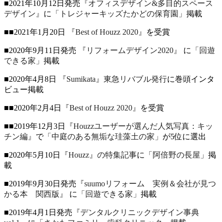
■2021年10月12日発売
『オフィスデザイン&多目的スペース
デザイン』
に
「トレジャーキッズたかどの保育園」
掲載
■■2021年1月20日
『Best of Houzz 2020』
を受賞
■2020年9月11日発売
『リフォームデザイン2020』
に
「回遊
できる家」
掲載
■2020年4月8日
『Sumikata』東急リバブル発行
に巻頭インタ
ビュー掲載
■■2020年2月4日
『Best of Houzz 2020』
を受賞
■■2019年12月3日
『Houzzユーザーが選んだ人気写真：キッ
チン編』
で
「中庭のある無垢な珪藻土の家」
が5位に選出
■2020年5月10日
『Houzz』の特集記事
に
「阿倍野の長屋」
掲
載
■2019年9月30日発売
『suumoリフォーム 実例＆会社が見つ
かる本 関西版』
に
「回遊できる家」
掲載
■2019年4月1日発売
『デンタルクリニックデザイン事典