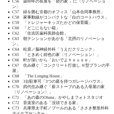
C56 築80年の長屋を「碧の家 」に〈リノベーショ
ン〉
C57 緑を囲む京都のオフィス「山本合同事務所」
C58 家事動線がコンパクトな「白のコートハウス」
C59 「トレジャーキッズたかどの保育園」
C60 「どこにもない箱」
C62 「住吉区歯科医師会館」
C63 朝テンションがあがる「北摂のリノベーショ
ン」
C64 松原／脳神経外科「うえだクリニック」
C65 「ときめく紺色の家〈リノベーション〉」
C66 軒が深いから「おいでよｈｏｕｓｅ」
C67 住み継ぐ「コンクリート打放し Ｈ型プランの平
屋」
C68 「The Longing House」
C69 3台駐車可「3つの庭を持つガレージハウス」
C70 四代住み継ぐ「薪ストーブのある入母屋の家
〈リノベーション〉」
C71 「あの森のOhana」かやしまフォトスタジオ
C72 音楽室のある「没頭できる家」
C73 兵庫県太子町／プールのある「ささき整形外科
デイケアセンター」