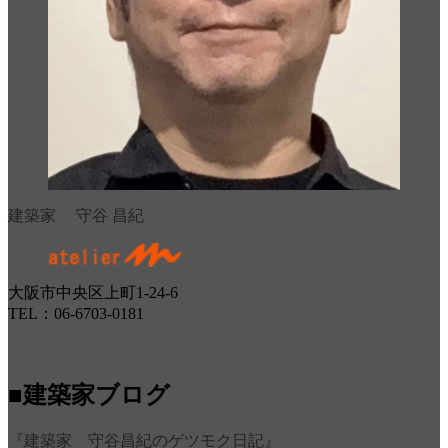
建築家 守谷 昌紀
大阪市中央区上町1-24-6
TEL：06-6703-0181
■建築家ブログ
『建築家 守谷昌紀のゲツモク日記』