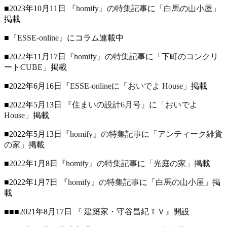
■2023年10月11日
『homify』の特集記事
に
「白馬の山小屋」
掲載
■
『ESSE-online』
にコラム連載中
■2022年11月17日
『homify』の特集記事
に
「下町のコンクリ
ートCUBE」
掲載
■2022年6月16日
『ESSE-online
に
「おいでよ House」
掲載
■2022年5月13日
『住まいの設計6月号』
に
「おいでよ
House」
掲載
■2022年5月13日
『homify』の特集記事
に
「アンティーク雑貨
の家」
掲載
■2022年1月8日
『homify』の特集記事
に
「光庭の家」
掲載
■2022年1月7日
『homify』の特集記事
に
「白馬の山小屋」
掲
載
■■■2021年8月17日
『 建築家・守谷昌紀ＴＶ』
開設