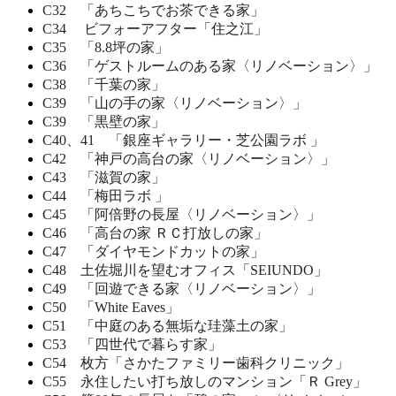
C32 「あちこちでお茶できる家」
C34 ビフォーアフター「住之江」
C35 「8.8坪の家」
C36 「ゲストルームのある家〈リノベーション〉」
C38 「千葉の家」
C39 「山の手の家〈リノベーション〉」
C39 「黒壁の家」
C40、41 「銀座ギャラリー・芝公園ラボ 」
C42 「神戸の高台の家〈リノベーション〉」
C43 「滋賀の家」
C44 「梅田ラボ 」
C45 「阿倍野の長屋〈リノベーション〉」
C46 「高台の家 ＲＣ打放しの家」
C47 「ダイヤモンドカットの家」
C48 土佐堀川を望むオフィス「SEIUNDO」
C49 「回遊できる家〈リノベーション〉」
C50 「White Eaves」
C51 「中庭のある無垢な珪藻土の家」
C53 「四世代で暮らす家」
C54 枚方「さかたファミリー歯科クリニック」
C55 永住したい打ち放しのマンション「Ｒ Grey」