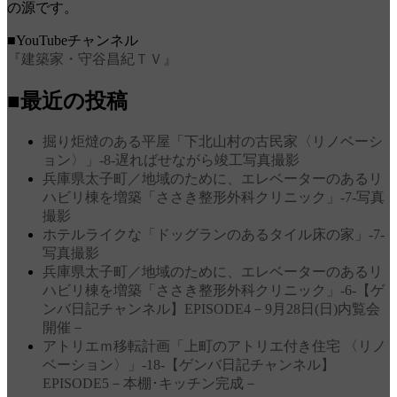
の源です。
■YouTubeチャンネル
『建築家・守谷昌紀ＴＶ』
■最近の投稿
掘り炬燵のある平屋「下北山村の古民家〈リノベーシ
ョン〉」‐8‐遅ればせながら竣工写真撮影
兵庫県太子町／地域のために、エレベーターのあるリ
ハビリ棟を増築「ささき整形外科クリニック」‐7‐写真
撮影
ホテルライクな「ドッグランのあるタイル床の家」‐7‐
写真撮影
兵庫県太子町／地域のために、エレベーターのあるリ
ハビリ棟を増築「ささき整形外科クリニック」‐6‐【ゲ
ンバ日記チャンネル】EPISODE4－9月28日(日)内覧会
開催－
アトリエｍ移転計画「上町のアトリエ付き住宅 〈リノ
ベーション〉」‐18‐【ゲンバ日記チャンネル】
EPISODE5－本棚･キッチン完成－