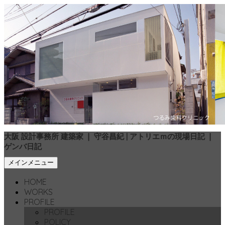
大阪 設計事務所 建築家 ❘ 守谷昌紀 | アトリエｍの現場日記 ❘
ゲンバ日記
検
コ
メインメニュー
索
ン
HOME
テ
WORKS
ン
PROFILE
ツ
PROFILE
へ
POLICY
移