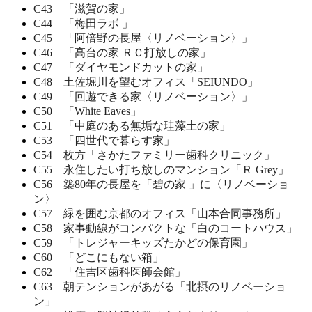
C43 「滋賀の家」
C44 「梅田ラボ 」
C45 「阿倍野の長屋〈リノベーション〉」
C46 「高台の家 ＲＣ打放しの家」
C47 「ダイヤモンドカットの家」
C48 土佐堀川を望むオフィス「SEIUNDO」
C49 「回遊できる家〈リノベーション〉」
C50 「White Eaves」
C51 「中庭のある無垢な珪藻土の家」
C53 「四世代で暮らす家」
C54 枚方「さかたファミリー歯科クリニック」
C55 永住したい打ち放しのマンション「Ｒ Grey」
C56 築80年の長屋を「碧の家 」に〈リノベーショ
ン〉
C57 緑を囲む京都のオフィス「山本合同事務所」
C58 家事動線がコンパクトな「白のコートハウス」
C59 「トレジャーキッズたかどの保育園」
C60 「どこにもない箱」
C62 「住吉区歯科医師会館」
C63 朝テンションがあがる「北摂のリノベーショ
ン」