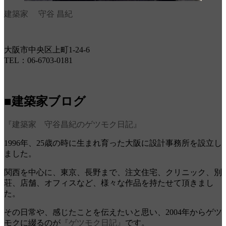
建築家 守谷 昌紀
大阪市中央区上町1-24-6
TEL：06-6703-0181
■建築家ブログ
『建築家 守谷昌紀のゲツモク日記』
1996年、25歳の時に生まれ育った大阪に設計事務所を設立し
ました。
関西を中心に、東京、長野まで、注文住宅、クリニック、別
荘、店舗、オフィスなど、様々な作品を持たせて頂きまし
た。
その日常や、感じたことを伝えたいと思い、2004年からゲツ
モクに綴るのが
『ゲツモク日記』
です。