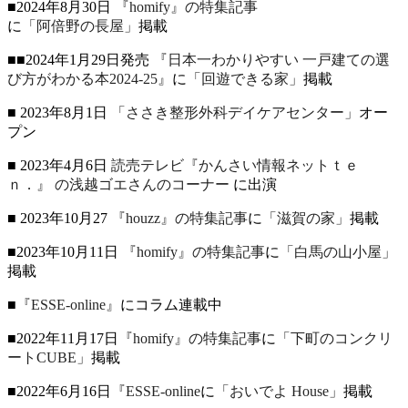
■2024年8月30日
『homify』の特集記事
に
「阿倍野の長屋」
掲載
■■2024年1月29日発売
『日本一わかりやすい 一戸建ての選
び方がわかる本2024-25』
に
「回遊できる家」
掲載
■ 2023年8月1日
「ささき整形外科デイケアセンター」
オー
プン
■ 2023年4月6日
読売テレビ『かんさい情報ネットｔｅ
ｎ．』
の浅越ゴエさんのコーナー
に出演
■ 2023年10月27
『houzz』の特集記事
に
「滋賀の家」
掲載
■2023年10月11日
『homify』の特集記事
に
「白馬の山小屋」
掲載
■
『ESSE-online』
にコラム連載中
■2022年11月17日
『homify』の特集記事
に
「下町のコンクリ
ートCUBE」
掲載
■2022年6月16日
『ESSE-online
に
「おいでよ House」
掲載