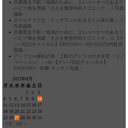
兵庫県太子町／地域のために、エレベーターのあるリ
ハビリ棟を増築「ささき整形外科クリニック」‐7‐写真
撮影
ホテルライクな「ドッグランのあるタイル床の家」‐7‐
写真撮影
兵庫県太子町／地域のために、エレベーターのあるリ
ハビリ棟を増築「ささき整形外科クリニック」‐6‐【ゲ
ンバ日記チャンネル】EPISODE4－9月28日(日)内覧会
開催－
アトリエｍ移転計画「上町のアトリエ付き住宅 〈リノ
ベーション〉」‐18‐【ゲンバ日記チャンネル】
EPISODE5－本棚･キッチン完成－
2025年8月
月
火
水
木
金
土
日
1
2
3
4
5
6
7
8
9
10
11
12
13
14
15
16
17
18
19
20
21
22
23
24
25
26
27
28
29
30
31
« 7月
9月 »