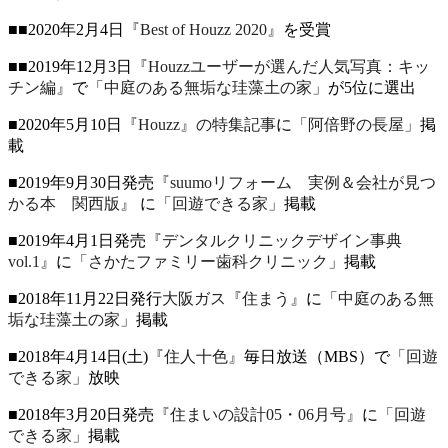
■■2020年2月4日
『Best of Houzz 2020』
を受賞
■■2019年12月3日
『Houzzユーザーが選んだ人気写真：キッ
チン編』
で
「中庭のある無垢な珪藻土の家」
が5位に選出
■2020年5月10日
『Houzz』の特集記事
に
「阿倍野の長屋」
掲
載
■2019年9月30日発売
『suumoリフォーム 実例＆会社が見つ
かる本 関西版』
に
「回遊できる家」
掲載
■2019年4月1日発売
『デンタルクリニックデザイン事典
vol.1』
に
「さかたファミリー歯科クリニック」
掲載
■2018年11月22日発行
大阪ガス『住まう』
に
「中庭のある無
垢な珪藻土の家」
掲載
■2018年4月14日(土)
『住人十色』
毎日放送（MBS）で
「回遊
できる家」
放映
■2018年3月20日発売
『住まいの設計05・06月号』
に
「回遊
できる家」
掲載