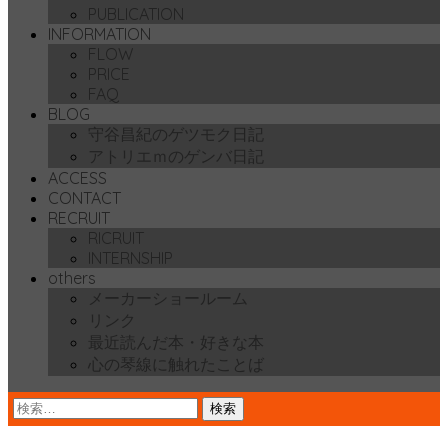
PUBLICATION
動
INFORMATION
FLOW
PRICE
FAQ
BLOG
守谷昌紀のゲツモク日記
アトリエｍのゲンバ日記
ACCESS
CONTACT
RECRUIT
RICRUIT
INTERNSHIP
others
メーカーショールーム
リンク
最近読んだ本・好きな本
心の琴線に触れたことば
検
索: