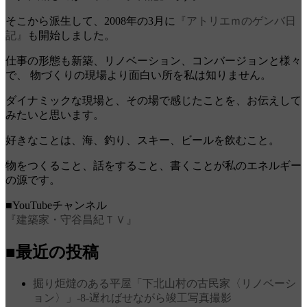
そこから派生して、2008年の3月に
『アトリエｍのゲンバ日
記』
も開始しました。
仕事の形態も新築、リノベーション、コンバージョンと様々
で、 物づくりの現場より面白い所を私は知りません。
ダイナミックな現場と、その場で感じたことを、お伝えして
みたいと思います。
好きなことは、海、釣り、スキー、ビールを飲むこと。
物をつくること、話をすること、書くことが私のエネルギー
の源です。
■YouTubeチャンネル
『建築家・守谷昌紀ＴＶ』
■最近の投稿
掘り炬燵のある平屋「下北山村の古民家〈リノベーシ
ョン〉」‐8‐遅ればせながら竣工写真撮影