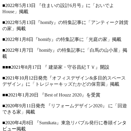
■2022年5月13日
『住まいの設計6月号』
に
「おいでよ
House」
掲載
■2022年5月13日
『homify』の特集記事
に
「アンティーク雑貨
の家」
掲載
■2022年1月8日
『homify』の特集記事
に
「光庭の家」
掲載
■2022年1月7日
『homify』の特集記事
に
「白馬の山小屋」
掲
載
■■■2021年8月17日
『 建築家・守谷昌紀ＴＶ』
開設
■2021年10月12日発売
『オフィスデザイン&多目的スペース
デザイン』
に
「トレジャーキッズたかどの保育園」
掲載
■■2021年1月20日
『Best of Houzz 2020』
を受賞
■2020年9月11日発売
『リフォームデザイン2020』
に
「回遊
できる家」
掲載
■2020年4月8日
『Sumikata』東急リバブル発行
に巻頭インタ
ビュー掲載