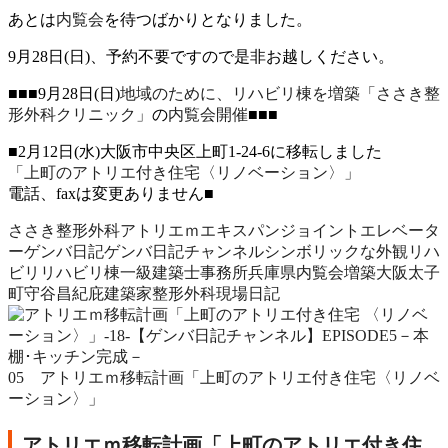
あとは
内覧会
を待つばかりとなりました。
9月28日(日)、予約不要ですので是非お越しください。
■■■9月28日(日)
地域のために、リハビリ棟を増築「ささき整
形外科クリニック」
の
内覧会開催
■■■
■2月12日(水)大阪市中央区上町1-24-6に移転しました
「上町のアトリエ付き住宅〈リノベーション〉」
電話、faxは変更ありません■
ささき整形外科
アトリエｍ
エキスパンジョイント
エレベータ
ー
ゲンバ日記
ゲンバ日記チャンネル
シンボリックな外観
リハ
ビリ
リハビリ棟
一級建築士事務所
兵庫県
内覧会
増築
大阪
太子
町
守谷昌紀
庇
建築家
整形外科
現場日記
05 アトリエｍ移転計画「上町のアトリエ付き住宅〈リノベ
ーション〉」
アトリエｍ移転計画「上町のアトリエ付き住