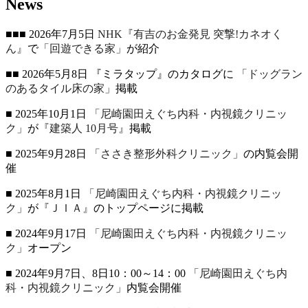
News
■■■ 2026年7月5日
NHK『有吉のお金発見 突撃!カネオく
ん』
で
「回遊できる家」
が紹介
■■ 2026年5月8日 『ミラタップ』のカタログに
「ドッグラン
のあるタイル床の家」
掲載
■ 2025年10月1日
「尼崎園田えぐち内科・内視鏡クリニッ
ク」
が
『建築人 10月号』
掲載
■ 2025年9月28日
「ささき整形外科クリニック」
の内覧会開
催
■ 2025年8月1日
「尼崎園田えぐち内科・内視鏡クリニッ
ク」
が
『ＪＩＡ』
のトップページに掲載
■ 2024年9月17日
「尼崎園田えぐち内科・内視鏡クリニッ
ク」
オープン
■ 2024年9月7日、8日10：00～14：00
「尼崎園田えぐち内
科・内視鏡クリニック」
内覧会開催