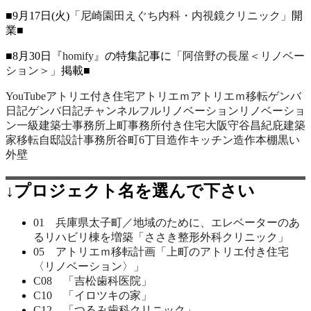
■9月17日(火)
「尼崎園田えぐち内科・内視鏡クリニック」
開
業■
■8月30日
『homify』
の特集記事に
「阿倍野の長屋＜リノベー
ション＞」
掲載■
YouTube
アトリエ付き住宅
アトリエｍ
アトリエｍ移転
ゲンバ
日記
ゲンバ日記チャンネル
フルリノベーション
リノベーショ
ン
一級建築士事務所
上町
事務所付き住宅
大阪
守谷昌紀
庇
建築
家
移転
自邸
設計事務所
谷町6丁目
造作キッチン
造作本棚
黒い
外壁
↓プロジェクト名を選んで下さい
01 兵庫県太子町／地域のために、エレベーターのあ
るリハビリ棟を増築「ささき整形外科クリニック」
05 アトリエｍ移転計画「上町のアトリエ付き住宅
〈リノベーション〉」
C08 「吉松歯科医院」
C10 「イロツキの家」
C12 「つるみ歯科クリニック」