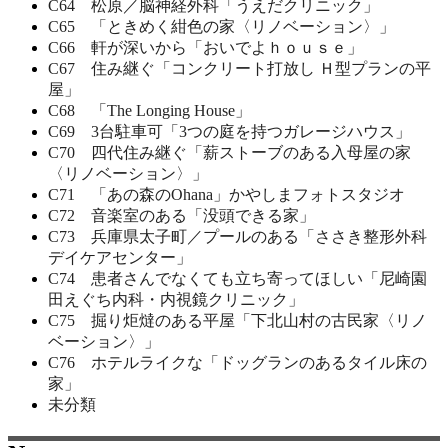
C64 松原／脳神経外科「うえだクリニック」
C65 「ときめく紺色の家〈リノベーション〉」
C66 軒が深いから「おいでよｈｏｕｓｅ」
C67 住み継ぐ「コンクリート打放し Ｈ型プランの平
屋」
C68 「The Longing House」
C69 3台駐車可「3つの庭を持つガレージハウス」
C70 四代住み継ぐ「薪ストーブのある入母屋の家
〈リノベーション〉」
C71 「あの森のOhana」かやしまフォトスタジオ
C72 音楽室のある「没頭できる家」
C73 兵庫県太子町／プールのある「ささき整形外科
デイケアセンター」
C74 患者さんでなくても立ち寄ってほしい「尼崎園
田えぐち内科・内視鏡クリニック」
C75 掘り炬燵のある平屋「下北山村の古民家〈リノ
ベーション〉」
C76 ホテルライクな「ドッグランのあるタイル床の
家」
未分類