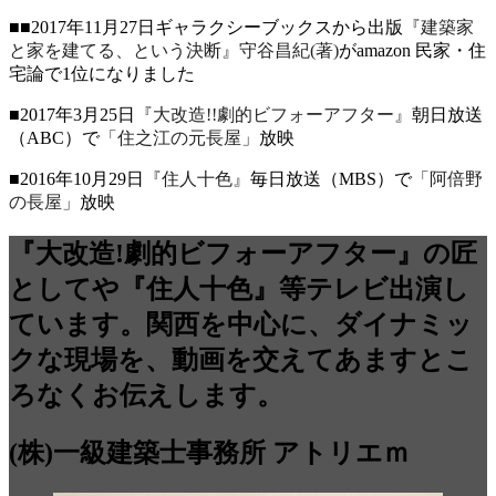
■■2017年11月27日ギャラクシーブックスから出版
『建築家
と家を建てる、という決断』守谷昌紀(著)
がamazon 民家・住
宅論で1位になりました
■2017年3月25日
『大改造!!劇的ビフォーアフター』
朝日放送
（ABC）で
「住之江の元長屋」
放映
■2016年10月29日
『住人十色』
毎日放送（MBS）で
「阿倍野
の長屋」
放映
『大改造!劇的ビフォーアフター』の匠
としてや『住人十色』等テレビ出演し
ています。関西を中心に、ダイナミッ
クな現場を、動画を交えてあますとこ
ろなくお伝えします。
(株)一級建築士事務所 アトリエｍ