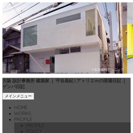
大阪 設計事務所 建築家 ❘ 守谷昌紀 | アトリエｍの現場日記 ❘
ゲンバ日記
検
コ
メインメニュー
索
ン
HOME
テ
WORKS
ン
PROFILE
ツ
PROFILE
へ
POLICY
移