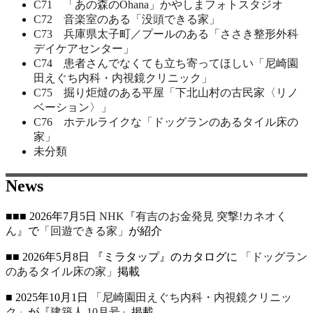
C71 「あの森のOhana」かやしまフォトスタジオ
C72 音楽室のある「没頭できる家」
C73 兵庫県太子町／プールのある「ささき整形外科
デイケアセンター」
C74 患者さんでなくても立ち寄ってほしい「尼崎園
田えぐち内科・内視鏡クリニック」
C75 掘り炬燵のある平屋「下北山村の古民家〈リノ
ベーション〉」
C76 ホテルライクな「ドッグランのあるタイル床の
家」
未分類
News
■■■ 2026年7月5日
NHK『有吉のお金発見 突撃!カネオく
ん』
で
「回遊できる家」
が紹介
■■ 2026年5月8日 『ミラタップ』のカタログに
「ドッグラン
のあるタイル床の家」
掲載
■ 2025年10月1日
「尼崎園田えぐち内科・内視鏡クリニッ
ク」
が
『建築人 10月号』
掲載