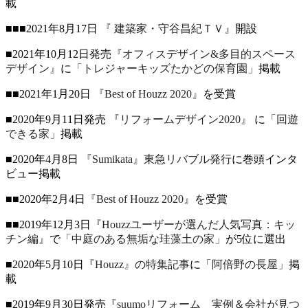
載
■■■2021年8月17日
『 建築家・守谷昌紀ＴＶ』
開設
■2021年10月12日発売
『オフィスデザイン&多目的スペース
デザイン』
に
「トレジャーキッズたかどの保育園」
掲載
■■2021年1月20日
『Best of Houzz 2020』
を受賞
■2020年9月11日発売
『リフォームデザイン2020』
に
「回遊
できる家」
掲載
■2020年4月8日
『Sumikata』東急リバブル発行
に巻頭インタ
ビュー掲載
■■2020年2月4日
『Best of Houzz 2020』
を受賞
■■2019年12月3日
『Houzzユーザーが選んだ人気写真：キッ
チン編』
で
「中庭のある無垢な珪藻土の家」
が5位に選出
■2020年5月10日
『Houzz』の特集記事
に
「阿倍野の長屋」
掲
載
■2019年9月30日発売
『suumoリフォーム 実例＆会社が見つ