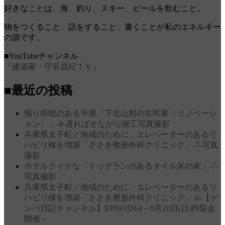
好きなことは、海、釣り、スキー、ビールを飲むこと。
物をつくること、話をすること、書くことが私のエネルギー
の源です。
■YouTubeチャンネル
『建築家・守谷昌紀ＴＶ』
■最近の投稿
掘り炬燵のある平屋「下北山村の古民家〈リノベーシ
ョン〉」‐8‐遅ればせながら竣工写真撮影
兵庫県太子町／地域のために、エレベーターのあるリ
ハビリ棟を増築「ささき整形外科クリニック」‐7‐写真
撮影
ホテルライクな「ドッグランのあるタイル床の家」‐7‐
写真撮影
兵庫県太子町／地域のために、エレベーターのあるリ
ハビリ棟を増築「ささき整形外科クリニック」‐6‐【ゲ
ンバ日記チャンネル】EPISODE4－9月28日(日)内覧会
開催－