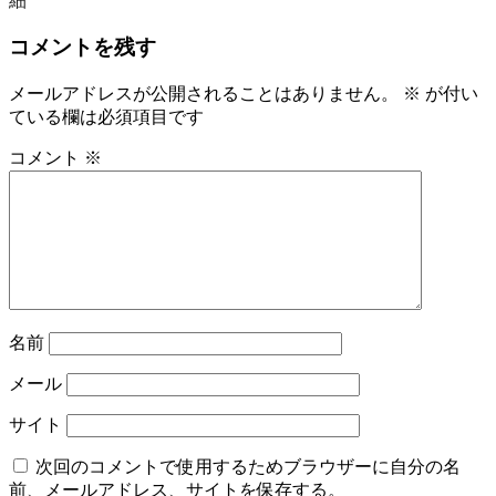
細
ナ
ビ
コメントを残す
ゲ
メールアドレスが公開されることはありません。
※
が付い
ー
ている欄は必須項目です
シ
コメント
※
ョ
ン
名前
メール
サイト
次回のコメントで使用するためブラウザーに自分の名
前、メールアドレス、サイトを保存する。