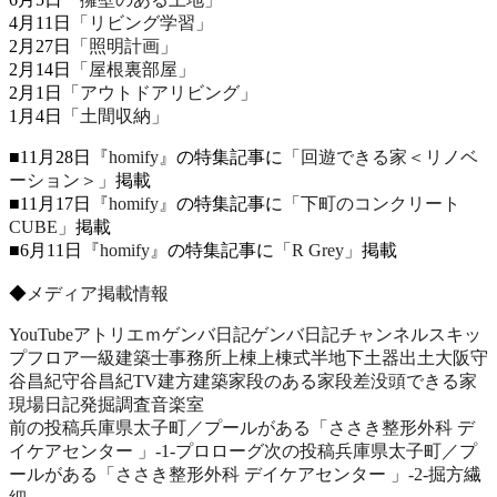
4月11日
「リビング学習」
2月27日
「照明計画」
2月14日
「屋根裏部屋」
2月1日
「アウトドアリビング」
1月4日
「土間収納」
■11月28日
『homify』
の特集記事に
「回遊できる家＜リノベ
ーション＞」
掲載
■11月17日
『homify』
の特集記事に
「下町のコンクリート
CUBE」
掲載
■6月11日
『homify』
の特集記事に
「R Grey」
掲載
◆
メディア掲載情報
YouTube
アトリエｍ
ゲンバ日記
ゲンバ日記チャンネル
スキッ
プフロア
一級建築士事務所
上棟
上棟式
半地下
土器出土
大阪
守
谷昌紀
守谷昌紀TV
建方
建築家
段のある家
段差
没頭できる家
現場日記
発掘調査
音楽室
前の投稿
兵庫県太子町／プールがある「ささき整形外科 デ
投
イケアセンター 」‐1‐プロローグ
次の投稿
兵庫県太子町／プ
稿
ールがある「ささき整形外科 デイケアセンター 」‐2‐掘方繊