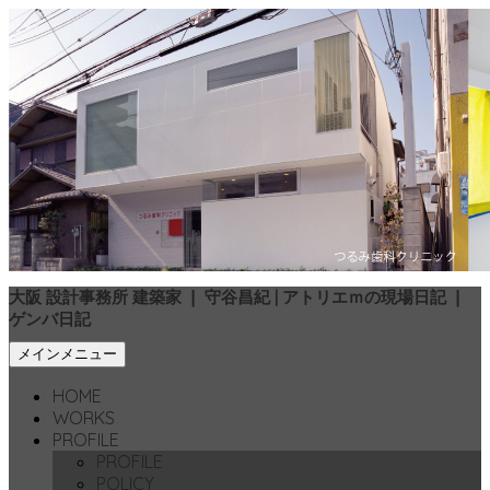
大阪 設計事務所 建築家 ❘ 守谷昌紀 | アトリエｍの現場日記 ❘
ゲンバ日記
検
コ
メインメニュー
索
ン
HOME
テ
WORKS
ン
PROFILE
ツ
PROFILE
へ
POLICY
移