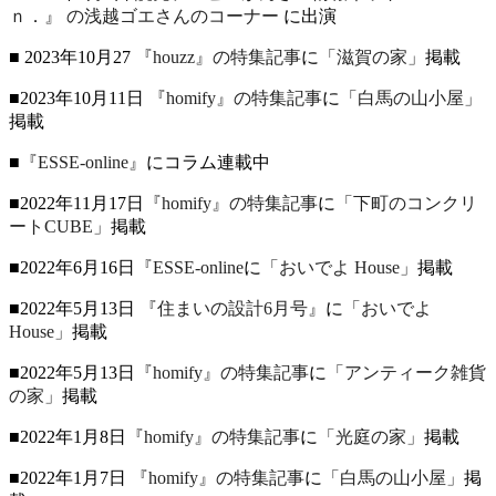
ｎ．』
の浅越ゴエさんのコーナー
に出演
■ 2023年10月27
『houzz』の特集記事
に
「滋賀の家」
掲載
■2023年10月11日
『homify』の特集記事
に
「白馬の山小屋」
掲載
■
『ESSE-online』
にコラム連載中
■2022年11月17日
『homify』の特集記事
に
「下町のコンクリ
ートCUBE」
掲載
■2022年6月16日
『ESSE-online
に
「おいでよ House」
掲載
■2022年5月13日
『住まいの設計6月号』
に
「おいでよ
House」
掲載
■2022年5月13日
『homify』の特集記事
に
「アンティーク雑貨
の家」
掲載
■2022年1月8日
『homify』の特集記事
に
「光庭の家」
掲載
■2022年1月7日
『homify』の特集記事
に
「白馬の山小屋」
掲