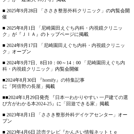
■ 2025年9月28日
「ささき整形外科クリニック」
の内覧会開
催
■ 2025年8月1日
「尼崎園田えぐち内科・内視鏡クリニッ
ク」
が
『ＪＩＡ』
のトップページに掲載
■ 2024年9月17日
「尼崎園田えぐち内科・内視鏡クリニッ
ク」
オープン
■ 2024年9月7日、8日10：00～14：00
「尼崎園田えぐち内
科・内視鏡クリニック」
内覧会開催
■2024年8月30日
『homify』の特集記事
に
「阿倍野の長屋」
掲載
■■2024年1月29日発売
『日本一わかりやすい 一戸建ての選
び方がわかる本2024-25』
に
「回遊できる家」
掲載
■ 2023年8月1日
「ささき整形外科デイケアセンター」
オー
プン
■ 2023年4月6日
読売テレビ『かんさい情報ネットｔｅ