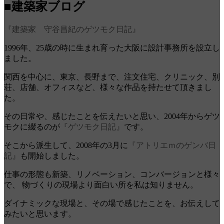
■建築家ブログ
『建築家 守谷昌紀のゲツモク日記』
1996年、25歳の時に生まれ育った大阪に設計事務所を設立し
ました。
関西を中心に、東京、長野まで、注文住宅、クリニック、別
荘、店舗、オフィスなど、様々な作品を持たせて頂きまし
た。
その日常や、感じたことを伝えたいと思い、2004年からゲツ
モクに綴るのが
『ゲツモク日記』
です。
そこから派生して、2008年の3月に
『アトリエｍのゲンバ日
記』
も開始しました。
仕事の形態も新築、リノベーション、コンバージョンと様々
で、 物づくりの現場より面白い所を私は知りません。
ダイナミックな現場と、その場で感じたことを、お伝えして
みたいと思います。