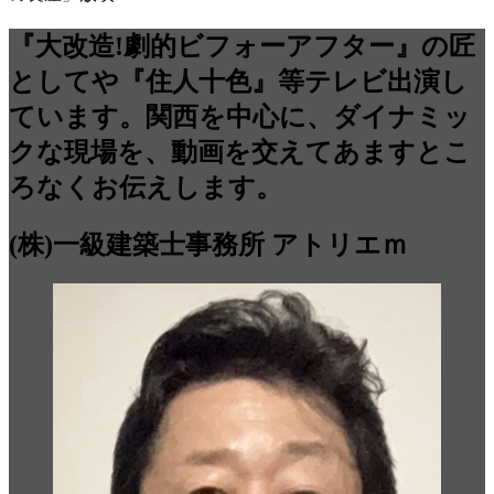
『大改造!劇的ビフォーアフター』の匠
としてや『住人十色』等テレビ出演し
ています。関西を中心に、ダイナミッ
クな現場を、動画を交えてあますとこ
ろなくお伝えします。
(株)一級建築士事務所 アトリエｍ