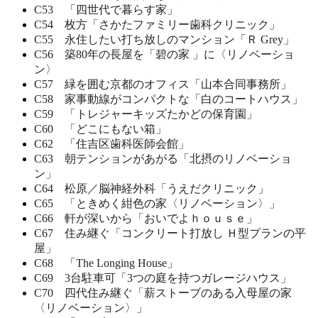
C53 「四世代で暮らす家」
C54 枚方「さかたファミリー歯科クリニック」
C55 永住したい打ち放しのマンション「Ｒ Grey」
C56 築80年の長屋を「碧の家 」に〈リノベーショ
ン〉
C57 緑を囲む京都のオフィス「山本合同事務所」
C58 家事動線がコンパクトな「白のコートハウス」
C59 「トレジャーキッズたかどの保育園」
C60 「どこにもない箱」
C62 「住吉区歯科医師会館」
C63 朝テンションがあがる「北摂のリノベーショ
ン」
C64 松原／脳神経外科「うえだクリニック」
C65 「ときめく紺色の家〈リノベーション〉」
C66 軒が深いから「おいでよｈｏｕｓｅ」
C67 住み継ぐ「コンクリート打放し Ｈ型プランの平
屋」
C68 「The Longing House」
C69 3台駐車可「3つの庭を持つガレージハウス」
C70 四代住み継ぐ「薪ストーブのある入母屋の家
〈リノベーション〉」