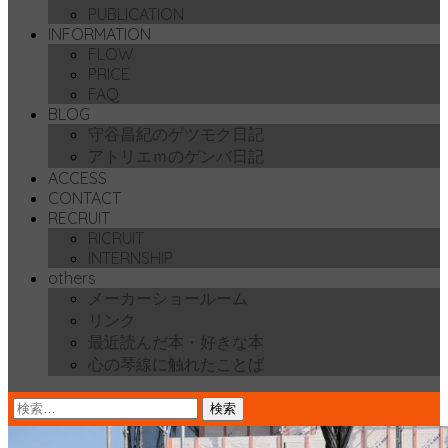
PUBLICATION
動
INFORMATION
FLOW
PRICE
FAQ
BLOG
守谷昌紀のゲツモク日記
アトリエｍのゲンバ日記
ACCESS
CONTACT
RECRUIT
RICRUIT
INTERNSHIP
others
メーカーショールーム
リンク
最近読んだ本・好きな本
心の琴線に触れたことば
検
索: