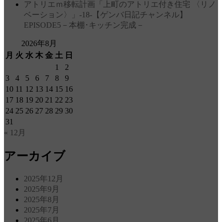
アトリエｍ移転計画「上町のアトリエ付き住宅 〈リノ
ベーション〉」‐18‐【ゲンバ日記チャンネル】
EPISODE5－本棚･キッチン完成－
2026年8月
月
火
水
木
金
土
日
1
2
3
4
5
6
7
8
9
10
11
12
13
14
15
16
17
18
19
20
21
22
23
24
25
26
27
28
29
30
31
« 12月
アーカイブ
2025年12月
2025年9月
2025年8月
2025年7月
2025年6月