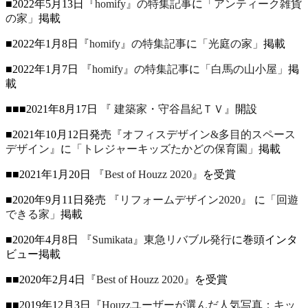
■2022年5月13日
『homify』の特集記事
に
「アンティーク雑貨
の家」
掲載
■2022年1月8日
『homify』の特集記事
に
「光庭の家」
掲載
■2022年1月7日
『homify』の特集記事
に
「白馬の山小屋」
掲
載
■■■2021年8月17日
『 建築家・守谷昌紀ＴＶ』
開設
■2021年10月12日発売
『オフィスデザイン&多目的スペース
デザイン』
に
「トレジャーキッズたかどの保育園」
掲載
■■2021年1月20日
『Best of Houzz 2020』
を受賞
■2020年9月11日発売
『リフォームデザイン2020』
に
「回遊
できる家」
掲載
■2020年4月8日
『Sumikata』東急リバブル発行
に巻頭インタ
ビュー掲載
■■2020年2月4日
『Best of Houzz 2020』
を受賞
■■2019年12月3日
『Houzzユーザーが選んだ人気写真：キッ