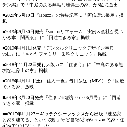
チン編』
で
「中庭のある無垢な珪藻土の家」
が5位に選出
■2020年5月10日
『Houzz』の特集記事
に
「阿倍野の長屋」
掲
載
■2019年9月30日発売
『suumoリフォーム 実例＆会社が見つ
かる本 関西版』
に
「回遊できる家」
掲載
■2019年4月1日発売
『デンタルクリニックデザイン事典
vol.1』
に
「さかたファミリー歯科クリニック」
掲載
■2018年11月22日発行
大阪ガス『住まう』
に
「中庭のある無
垢な珪藻土の家」
掲載
■2018年4月14日(土)
『住人十色』
毎日放送（MBS）で
「回遊
できる家」
放映
■2018年3月20日発売
『住まいの設計05・06月号』
に
「回遊
できる家」
掲載
■■2017年11月27日ギャラクシーブックスから出版
『建築家
と家を建てる、という決断』守谷昌紀(著)
がamazon 民家・住
宅論で1位になりました