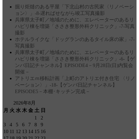
掘り炬燵のある平屋「下北山村の古民家〈リノベーシ
ョン〉」‐8‐遅ればせながら竣工写真撮影
兵庫県太子町／地域のために、エレベーターのあるリ
ハビリ棟を増築「ささき整形外科クリニック」‐7‐写真
撮影
ホテルライクな「ドッグランのあるタイル床の家」‐7‐
写真撮影
兵庫県太子町／地域のために、エレベーターのあるリ
ハビリ棟を増築「ささき整形外科クリニック」‐6‐【ゲ
ンバ日記チャンネル】EPISODE4－9月28日(日)内覧会
開催－
アトリエｍ移転計画「上町のアトリエ付き住宅 〈リノ
ベーション〉」‐18‐【ゲンバ日記チャンネル】
EPISODE5－本棚･キッチン完成－
2026年8月
月
火
水
木
金
土
日
1
2
3
4
5
6
7
8
9
10
11
12
13
14
15
16
17
18
19
20
21
22
23