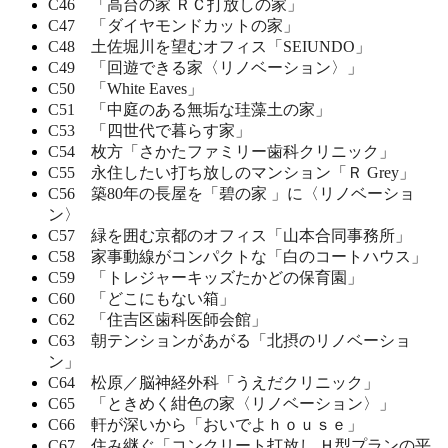
C46 「高台の家 ＲＣ打放しの家」
C47 「ダイヤモンドカットの家」
C48 土佐堀川を望むオフィス「SEIUNDO」
C49 「回遊できる家〈リノベーション〉」
C50 「White Eaves」
C51 「中庭のある無垢な珪藻土の家」
C53 「四世代で暮らす家」
C54 枚方「さかたファミリー歯科クリニック」
C55 永住したい打ち放しのマンション「Ｒ Grey」
C56 築80年の長屋を「碧の家 」に〈リノベーショ
ン〉
C57 緑を囲む京都のオフィス「山本合同事務所」
C58 家事動線がコンパクトな「白のコートハウス」
C59 「トレジャーキッズたかどの保育園」
C60 「どこにもない箱」
C62 「住吉区歯科医師会館」
C63 朝テンションがあがる「北摂のリノベーショ
ン」
C64 松原／脳神経外科「うえだクリニック」
C65 「ときめく紺色の家〈リノベーション〉」
C66 軒が深いから「おいでよｈｏｕｓｅ」
C67 住み継ぐ「コンクリート打放し Ｈ型プランの平