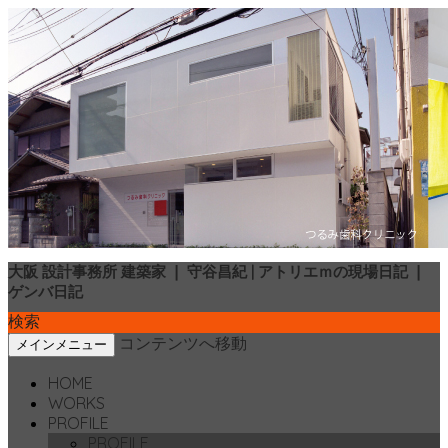
大阪 設計事務所 建築家 ❘ 守谷昌紀 | アトリエｍの現場日記 ❘
ゲンバ日記
検索
コンテンツへ移動
メインメニュー
HOME
WORKS
PROFILE
PROFILE