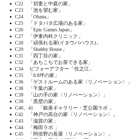
C22 「切妻と中庭の家」
C23 「池を望む家」
C24 「Ohana」
C25 「ドタバタ広場のある家」
C26 「Epic Games Japan」
C27 「伊東内科クリニック」
C28 「頑張れる家(イタウバハウス)」
C29 「Shabby House」
C31 「四丁目の家」
C32 「あちこちでお茶できる家」
C34 ビフォーアフター「住之江」
C35 「8.8坪の家」
C36 「ゲストルームのある家〈リノベーション〉」
C38 「千葉の家」
C39 「山の手の家〈リノベーション〉」
C39 「黒壁の家」
C40、41 「銀座ギャラリー・芝公園ラボ 」
C42 「神戸の高台の家〈リノベーション〉」
C43 「滋賀の家」
C44 「梅田ラボ 」
C45 「阿倍野の長屋〈リノベーション〉」