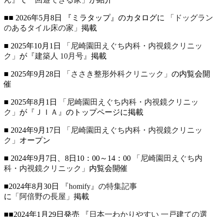
■■ 2026年5月8日 『ミラタップ』のカタログに
「ドッグラン
のあるタイル床の家」
掲載
■ 2025年10月1日
「尼崎園田えぐち内科・内視鏡クリニッ
ク」
が
『建築人 10月号』
掲載
■ 2025年9月28日
「ささき整形外科クリニック」
の内覧会開
催
■ 2025年8月1日
「尼崎園田えぐち内科・内視鏡クリニッ
ク」
が
『ＪＩＡ』
のトップページに掲載
■ 2024年9月17日
「尼崎園田えぐち内科・内視鏡クリニッ
ク」
オープン
■ 2024年9月7日、8日10：00～14：00
「尼崎園田えぐち内
科・内視鏡クリニック」
内覧会開催
■2024年8月30日
『homify』の特集記事
に
「阿倍野の長屋」
掲載
■■2024年1月29日発売
『日本一わかりやすい 一戸建ての選