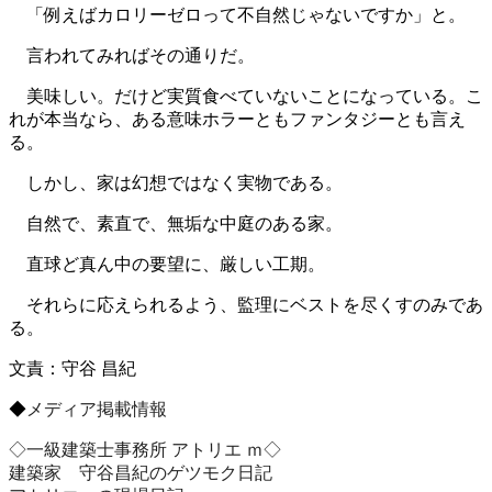
「例えばカロリーゼロって不自然じゃないですか」と。
言われてみればその通りだ。
美味しい。だけど実質食べていないことになっている。こ
れが本当なら、ある意味ホラーともファンタジーとも言え
る。
しかし、家は幻想ではなく実物である。
自然で、素直で、無垢な中庭のある家。
直球ど真ん中の要望に、厳しい工期。
それらに応えられるよう、監理にベストを尽くすのみであ
る。
文責：守谷 昌紀
◆
メディア掲載情報
◇一級建築士事務所 アトリエ ｍ◇
建築家 守谷昌紀のゲツモク日記