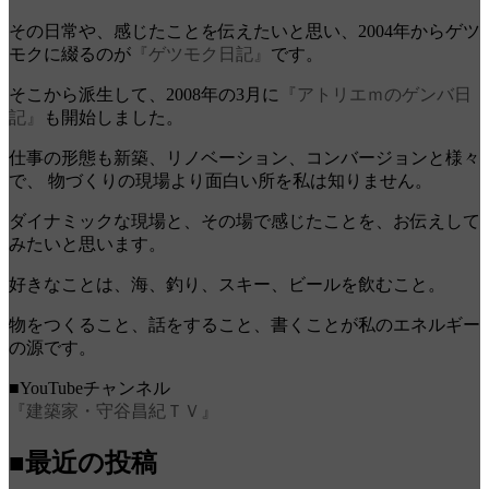
その日常や、感じたことを伝えたいと思い、2004年からゲツ
モクに綴るのが
『ゲツモク日記』
です。
そこから派生して、2008年の3月に
『アトリエｍのゲンバ日
記』
も開始しました。
仕事の形態も新築、リノベーション、コンバージョンと様々
で、 物づくりの現場より面白い所を私は知りません。
ダイナミックな現場と、その場で感じたことを、お伝えして
みたいと思います。
好きなことは、海、釣り、スキー、ビールを飲むこと。
物をつくること、話をすること、書くことが私のエネルギー
の源です。
■YouTubeチャンネル
『建築家・守谷昌紀ＴＶ』
■最近の投稿