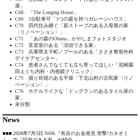
屋」
C68 「The Longing House」
C69 3台駐車可「3つの庭を持つガレージハウス」
C70 四代住み継ぐ「薪ストーブのある入母屋の家
〈リノベーション〉」
C71 「あの森のOhana」かやしまフォトスタジオ
C72 音楽室のある「没頭できる家」
C73 兵庫県太子町／プールのある「ささき整形外科
デイケアセンター」
C74 患者さんでなくても立ち寄ってほしい「尼崎園
田えぐち内科・内視鏡クリニック」
C75 掘り炬燵のある平屋「下北山村の古民家〈リノ
ベーション〉」
C76 ホテルライクな「ドッグランのあるタイル床の
家」
未分類
News
■■■ 2026年7月5日
NHK『有吉のお金発見 突撃!カネオく
ん』
で
「回遊できる家」
が紹介