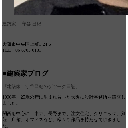
建築家 守谷 昌紀
大阪市中央区上町1-24-6
TEL：06-6703-0181
■建築家ブログ
『建築家 守谷昌紀のゲツモク日記』
1996年、25歳の時に生まれ育った大阪に設計事務所を設立し
ました。
関西を中心に、東京、長野まで、注文住宅、クリニック、別
荘、店舗、オフィスなど、様々な作品を持たせて頂きまし
た。