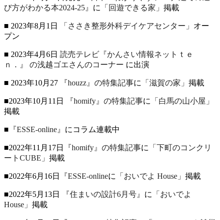
び方がわかる本2024-25』
に
「回遊できる家」
掲載
■ 2023年8月1日
「ささき整形外科デイケアセンター」
オー
プン
■ 2023年4月6日
読売テレビ『かんさい情報ネットｔｅ
ｎ．』
の浅越ゴエさんのコーナー
に出演
■ 2023年10月27
『houzz』の特集記事
に
「滋賀の家」
掲載
■2023年10月11日
『homify』の特集記事
に
「白馬の山小屋」
掲載
■
『ESSE-online』
にコラム連載中
■2022年11月17日
『homify』の特集記事
に
「下町のコンクリ
ートCUBE」
掲載
■2022年6月16日
『ESSE-online
に
「おいでよ House」
掲載
■2022年5月13日
『住まいの設計6月号』
に
「おいでよ
House」
掲載