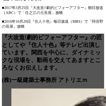
■2017年3月25日
『大改造!!劇的ビフォーアフター』
朝日放送
（ABC）で
「住之江の元長屋」
放映
■2016年10月29日
『住人十色』
毎日放送（MBS）で
「阿倍野
の長屋」
放映
『大改造!劇的ビフォーアフター』の匠
としてや『住人十色』等テレビ出演し
ています。関西を中心に、ダイナミッ
クな現場を、動画を交えてあますとこ
ろなくお伝えします。
(株)一級建築士事務所 アトリエｍ