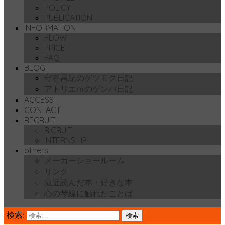
POLICY
PUBLICATION
INFORMATION
FLOW
PRICE
FAQ
BLOG
守谷昌紀のゲツモク日記
アトリエｍのゲンバ日記
ACCESS
CONTACT
RECRUIT
RICRUIT
INTERNSHIP
others
メーカーショールーム
リンク
最近読んだ本・好きな本
心の琴線に触れたことば
検索: