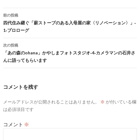
投
前の投稿
稿
四代住み継ぐ「薪ストーブのある入母屋の家〈リノベーション〉」‐
1‐プロローグ
ナ
ビ
次の投稿
「あの森のohana」かやしまフォトスタジオ‐4‐カメラマンの石井さ
ゲ
んに語ってもらいます
ー
シ
コメントを残す
ョ
ン
メールアドレスが公開されることはありません。
※
が付いている欄
は必須項目です
コメント
※