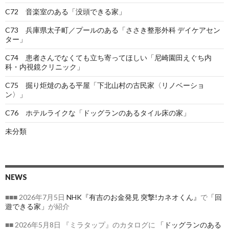
C72 音楽室のある「没頭できる家」
C73 兵庫県太子町／プールのある「ささき整形外科 デイケアセン
ター」
C74 患者さんでなくても立ち寄ってほしい「尼崎園田えぐち内
科・内視鏡クリニック」
C75 掘り炬燵のある平屋「下北山村の古民家〈リノベーショ
ン〉」
C76 ホテルライクな「ドッグランのあるタイル床の家」
未分類
NEWS
■■■ 2026年7月5日
NHK『有吉のお金発見 突撃!カネオくん』
で
「回
遊できる家」
が紹介
■■ 2026年5月8日 『ミラタップ』のカタログに
「ドッグランのある