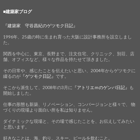
■建築家ブログ
『建築家 守谷昌紀のゲツモク日記』
1996年、25歳の時に生まれ育った大阪に設計事務所を設立しまし
た。
関西を中心に、東京、長野まで、注文住宅、クリニック、別荘、店
舗、オフィスなど、様々な作品を持たせて頂きました。
その日常や、感じたことを伝えたいと思い、2004年からゲツモクに
綴るのが
『ゲツモク日記』
です。
そこから派生して、2008年の3月に
『アトリエｍのゲンバ日記』
も
開始しました。
仕事の形態も新築、リノベーション、コンバージョンと様々で、 物
づくりの現場より面白い所を私は知りません。
ダイナミックな現場と、その場で感じたことを、お伝えしてみたい
と思います。
好きなことは、海、釣り、スキー、ビールを飲むこと。