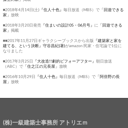
■2018年4月14日(土)
『住人十色』
毎日放送（MBS）で
「回遊できる
家」
放映
■2018年3月20日発売
『住まいの設計05・06月号』
に
「回遊できる
家」
掲載
■■2017年11月27日ギャラクシーブックスから出版
『建築家と家を
建てる、という決断』守谷昌紀(著)
がamazon 民家・住宅論で1位に
なりました
■2017年3月25日
『大改造!!劇的ビフォーアフター』
朝日放送
（ABC）で
「住之江の元長屋」
放映
■2016年10月29日
『住人十色』
毎日放送（MBS）で
「阿倍野の長
屋」
放映
(株)一級建築士事務所 アトリエｍ