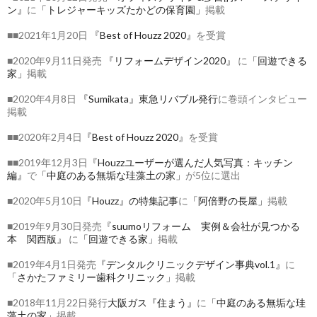
ン』
に
「トレジャーキッズたかどの保育園」
掲載
■■2021年1月20日
『Best of Houzz 2020』
を受賞
■2020年9月11日発売
『リフォームデザイン2020』
に
「回遊できる
家」
掲載
■2020年4月8日
『Sumikata』東急リバブル発行
に巻頭インタビュー
掲載
■■2020年2月4日
『Best of Houzz 2020』
を受賞
■■2019年12月3日
『Houzzユーザーが選んだ人気写真：キッチン
編』
で
「中庭のある無垢な珪藻土の家」
が5位に選出
■2020年5月10日
『Houzz』の特集記事
に
「阿倍野の長屋」
掲載
■2019年9月30日発売
『suumoリフォーム 実例＆会社が見つかる
本 関西版』
に
「回遊できる家」
掲載
■2019年4月1日発売
『デンタルクリニックデザイン事典vol.1』
に
「さかたファミリー歯科クリニック」
掲載
■2018年11月22日発行
大阪ガス『住まう』
に
「中庭のある無垢な珪
藻土の家」
掲載