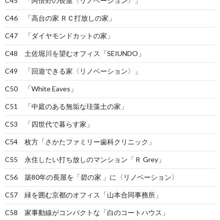
C45 「阿倍野の長屋〈リノベーション〉」
C46 「高台の家 ＲＣ打放しの家」
C47 「ダイヤモンドカットの家」
C48 土佐堀川を望むオフィス「SEIUNDO」
C49 「回遊できる家〈リノベーション〉」
C50 「White Eaves」
C51 「中庭のある無垢な珪藻土の家」
C53 「四世代で暮らす家」
C54 枚方「さかたファミリー歯科クリニック」
C55 永住したい打ち放しのマンション「Ｒ Grey」
C56 築80年の長屋を「碧の家 」に〈リノベーション〉
C57 緑を囲む京都のオフィス「山本合同事務所」
C58 家事動線がコンパクトな「白のコートハウス」