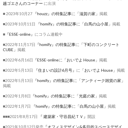
越ゴエさんのコーナー
に出演
■ 2023年10月27
『houzz』の特集記事
に
「滋賀の家」
掲載
■2023年10月11日
『homify』の特集記事
に
「白馬の山小屋」
掲載
■
『ESSE-online』
にコラム連載中
■2022年11月17日
『homify』の特集記事
に
「下町のコンクリート
CUBE」
掲載
■2022年6月16日
『ESSE-online
に
「おいでよ House」
掲載
■2022年5月13日
『住まいの設計6月号』
に
「おいでよ House」
掲載
■2022年5月13日
『homify』の特集記事
に
「アンティーク雑貨の家」
掲載
■2022年1月8日
『homify』の特集記事
に
「光庭の家」
掲載
■2022年1月7日
『homify』の特集記事
に
「白馬の山小屋」
掲載
■■■2021年8月17日
『 建築家・守谷昌紀ＴＶ』
開設
■2021年10月12日発売
『オフィスデザイン&多目的スペースデザイ