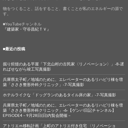
物をつくること、話をすること、書くことが私のエネルギーの源で
す。
■YouTubeチャンネル
『建築家・守谷昌紀ＴＶ』
■最近の投稿
掘り炬燵のある平屋「下北山村の古民家〈リノベーション〉」‐8‐遅
ればせながら竣工写真撮影
兵庫県太子町／地域のために、エレベーターのあるリハビリ棟を増
築「ささき整形外科クリニック」‐7‐写真撮影
ホテルライクな「ドッグランのあるタイル床の家」‐7‐写真撮影
兵庫県太子町／地域のために、エレベーターのあるリハビリ棟を増
築「ささき整形外科クリニック」‐6‐【ゲンバ日記チャンネル】
EPISODE4－9月28日(日)内覧会開催－
アトリエｍ移転計画「上町のアトリエ付き住宅 〈リノベーショ