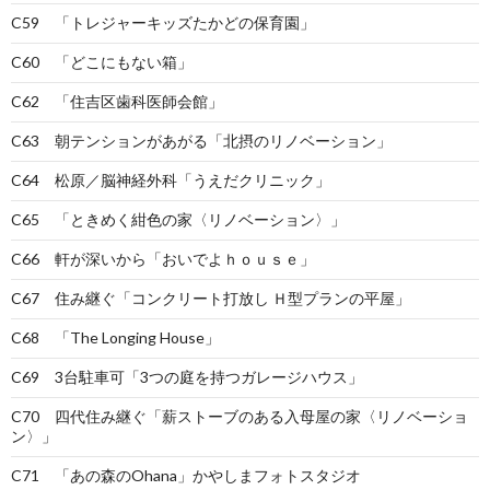
C59 「トレジャーキッズたかどの保育園」
C60 「どこにもない箱」
C62 「住吉区歯科医師会館」
C63 朝テンションがあがる「北摂のリノベーション」
C64 松原／脳神経外科「うえだクリニック」
C65 「ときめく紺色の家〈リノベーション〉」
C66 軒が深いから「おいでよｈｏｕｓｅ」
C67 住み継ぐ「コンクリート打放し Ｈ型プランの平屋」
C68 「The Longing House」
C69 3台駐車可「3つの庭を持つガレージハウス」
C70 四代住み継ぐ「薪ストーブのある入母屋の家〈リノベーショ
ン〉」
C71 「あの森のOhana」かやしまフォトスタジオ