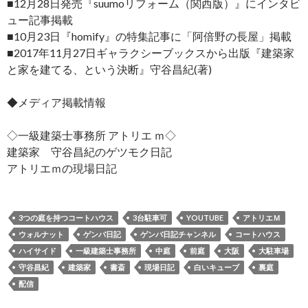
■12月28日発売『suumoリフォーム（関西版）』にインタビ
ュー記事掲載
■10月23日『homify』の特集記事に「阿倍野の長屋」掲載
■2017年11月27日ギャラクシーブックスから出版『建築家
と家を建てる、という決断』守谷昌紀(著)
◆メディア掲載情報
◇一級建築士事務所 アトリエ ｍ◇
建築家 守谷昌紀のゲツモク日記
アトリエｍの現場日記
3つの庭を持つコートハウス
3台駐車可
YOUTUBE
アトリエＭ
ウォルナット
ゲンバ日記
ゲンバ日記チャンネル
コートハウス
ハイサイド
一級建築士事務所
中庭
前庭
大阪
大駐車場
守谷昌紀
建築家
書斎
現場日記
白いキューブ
裏庭
配信