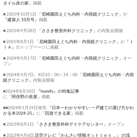
タイル床の家」
掲載
■ 2025年10月1日
「尼崎園田えぐち内科・内視鏡クリニック」
が
『建築人 10月号』
掲載
■ 2025年9月28日
「ささき整形外科クリニック」
の内覧会開催
■ 2025年8月1日
「尼崎園田えぐち内科・内視鏡クリニック」
が
『Ｊ
ＩＡ』
のトップページに掲載
■ 2024年9月17日
「尼崎園田えぐち内科・内視鏡クリニック」
オー
プン
■ 2024年9月7日、8日10：00～14：00
「尼崎園田えぐち内科・内視
鏡クリニック」
内覧会開催
■2024年8月30日
『homify』の特集記事
に
「阿倍野の長屋」
掲載
■■2024年1月29日発売
『日本一わかりやすい 一戸建ての選び方がわ
かる本2024-25』
に
「回遊できる家」
掲載
■ 2023年8月1日
「ささき整形外科デイケアセンター」
オープン
■ 2023年4月6日
読売テレビ『かんさい情報ネットｔｅｎ．』
の浅