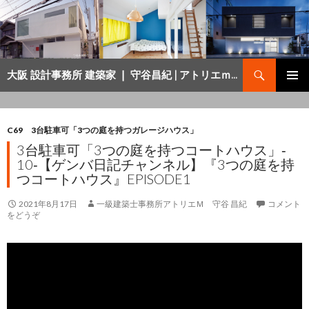
検
大阪 設計事務所 建築家 ❘ 守谷昌紀 | アトリエｍの現場日記 ❘ ゲンバ日記
索
コ
メインメ
ン
ニュー
テ
ン
C69 3台駐車可「3つの庭を持つガレージハウス」
ツ
3台駐車可「3つの庭を持つコートハウス」‐
へ
10‐【ゲンバ日記チャンネル】『3つの庭を持
移
つコートハウス』EPISODE1
動
2021年8月17日
一級建築士事務所アトリエＭ 守谷 昌紀
コメント
をどうぞ