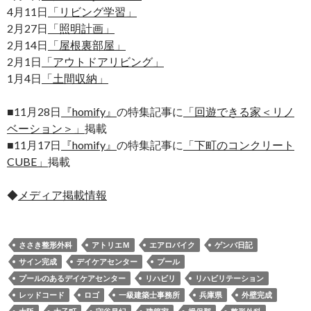
4月11日
「リビング学習」
2月27日
「照明計画」
2月14日
「屋根裏部屋」
2月1日
「アウトドアリビング」
1月4日
「土間収納」
■11月28日
『homify』
の特集記事に
「回遊できる家＜リノ
ベーション＞」
掲載
■11月17日
『homify』
の特集記事に
「下町のコンクリート
CUBE」
掲載
◆
メディア掲載情報
ささき整形外科
アトリエＭ
エアロバイク
ゲンバ日記
サイン完成
デイケアセンター
プール
プールのあるデイケアセンター
リハビリ
リハビリテーション
レッドコード
ロゴ
一級建築士事務所
兵庫県
外壁完成