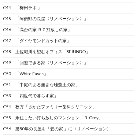
C44 「梅田ラボ 」
C45 「阿倍野の長屋〈リノベーション〉」
C46 「高台の家 ＲＣ打放しの家」
C47 「ダイヤモンドカットの家」
C48 土佐堀川を望むオフィス「SEIUNDO」
C49 「回遊できる家〈リノベーション〉」
C50 「White Eaves」
C51 「中庭のある無垢な珪藻土の家」
C53 「四世代で暮らす家」
C54 枚方「さかたファミリー歯科クリニック」
C55 永住したい打ち放しのマンション「Ｒ Grey」
C56 築80年の長屋を「碧の家 」に〈リノベーション〉