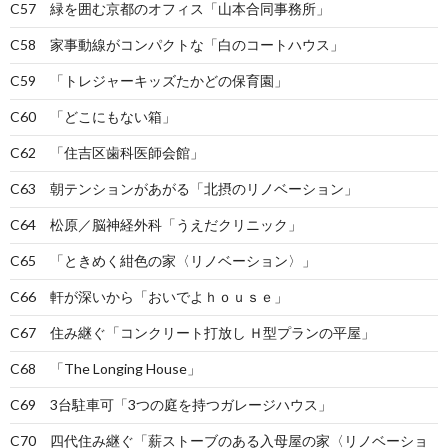
C57 緑を囲む京都のオフィス「山本合同事務所」
C58 家事動線がコンパクトな「白のコートハウス」
C59 「トレジャーキッズたかどの保育園」
C60 「どこにもない箱」
C62 「住吉区歯科医師会館」
C63 朝テンションがあがる「北摂のリノベーション」
C64 松原／脳神経外科「うえだクリニック」
C65 「ときめく紺色の家〈リノベーション〉」
C66 軒が深いから「おいでよｈｏｕｓｅ」
C67 住み継ぐ「コンクリート打放し Ｈ型プランの平屋」
C68 「The Longing House」
C69 3台駐車可「3つの庭を持つガレージハウス」
C70 四代住み継ぐ「薪ストーブのある入母屋の家〈リノベーショ