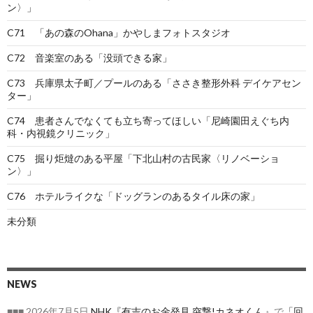
ン〉」
C71 「あの森のOhana」かやしまフォトスタジオ
C72 音楽室のある「没頭できる家」
C73 兵庫県太子町／プールのある「ささき整形外科 デイケアセン
ター」
C74 患者さんでなくても立ち寄ってほしい「尼崎園田えぐち内
科・内視鏡クリニック」
C75 掘り炬燵のある平屋「下北山村の古民家〈リノベーショ
ン〉」
C76 ホテルライクな「ドッグランのあるタイル床の家」
未分類
NEWS
■■■ 2026年7月5日
NHK『有吉のお金発見 突撃!カネオくん』
で
「回