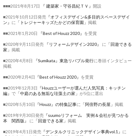
■■■2021年8月17日
『 建築家・守谷昌紀ＴＶ』
開設
■2021年10月12日発売
『オフィスデザイン&多目的スペースデザイ
ン』
に
「トレジャーキッズたかどの保育園」
掲載
■■2021年1月20日
『Best of Houzz 2020』
を受賞
■2020年9月11日発売
『リフォームデザイン2020』
に
「回遊できる
家」
掲載
■2020年4月8日
『Sumikata』東急リバブル発行
に巻頭インタビュー
掲載
■■2020年2月4日
『Best of Houzz 2020』
を受賞
■■2019年12月3日
『Houzzユーザーが選んだ人気写真：キッチン
編』
で
「中庭のある無垢な珪藻土の家」
が5位に選出
■2020年5月10日
『Houzz』の特集記事
に
「阿倍野の長屋」
掲載
■2019年9月30日発売
『suumoリフォーム 実例＆会社が見つかる
本 関西版』
に
「回遊できる家」
掲載
■2019年4月1日発売
『デンタルクリニックデザイン事典vol.1』
に