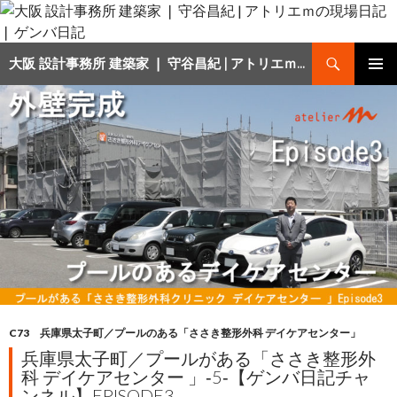
検
大阪 設計事務所 建築家 ❘ 守谷昌紀 | アトリエｍの現場日記 ❘ ゲンバ日記
索
コ
メインメ
ン
ニュー
テ
ン
ツ
へ
移
動
C73 兵庫県太子町／プールのある「ささき整形外科 デイケアセンター」
兵庫県太子町／プールがある「ささき整形外
科 デイケアセンター 」‐5‐【ゲンバ日記チャ
ンネル】EPISODE3