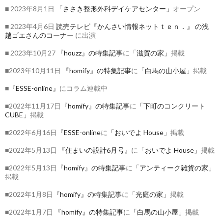
■ 2023年8月1日
「ささき整形外科デイケアセンター」
オープン
■ 2023年4月6日
読売テレビ『かんさい情報ネットｔｅｎ．』
の浅
越ゴエさんのコーナー
に出演
■ 2023年10月27
『houzz』の特集記事
に
「滋賀の家」
掲載
■2023年10月11日
『homify』の特集記事
に
「白馬の山小屋」
掲載
■
『ESSE-online』
にコラム連載中
■2022年11月17日
『homify』の特集記事
に
「下町のコンクリート
CUBE」
掲載
■2022年6月16日
『ESSE-online
に
「おいでよ House」
掲載
■2022年5月13日
『住まいの設計6月号』
に
「おいでよ House」
掲載
■2022年5月13日
『homify』の特集記事
に
「アンティーク雑貨の家」
掲載
■2022年1月8日
『homify』の特集記事
に
「光庭の家」
掲載
■2022年1月7日
『homify』の特集記事
に
「白馬の山小屋」
掲載