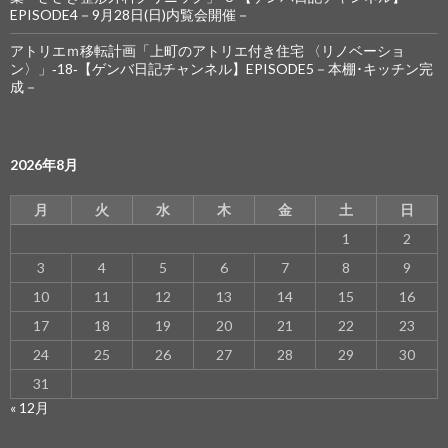
EPISODE4－9月28日(日)内覧会開催－
アトリエｍ移転計画「上町のアトリエ付き住宅 〈リノベーショ
ン〉」‐18‐【ゲンバ日記チャンネル】EPISODE5－本棚･キッチン完
成－
2026年8月
月
火
水
木
金
土
日
1
2
3
4
5
6
7
8
9
10
11
12
13
14
15
16
17
18
19
20
21
22
23
24
25
26
27
28
29
30
31
« 12月