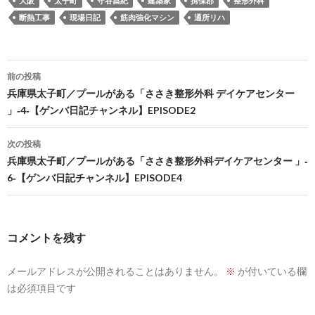
大阪
太子町
守谷昌紀
建築家
揖保郡
整形外科
断熱工事
現場日記
筋肉強化マシン
通所リハ
投
前の投稿
稿
兵庫県太子町／プールがある「ささき整形外科 デイケアセンター
」‐4‐【ゲンバ日記チャンネル】EPISODE2
ナ
ビ
次の投稿
兵庫県太子町／プールがある「ささき整形外科デイケアセンター 」‐
ゲ
6‐【ゲンバ日記チャンネル】EPISODE4
ー
シ
コメントを残す
ョ
ン
メールアドレスが公開されることはありません。
※
が付いている欄
は必須項目です