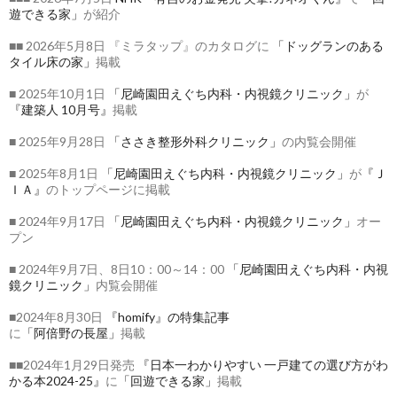
遊できる家」
が紹介
■■ 2026年5月8日 『ミラタップ』のカタログに
「ドッグランのある
タイル床の家」
掲載
■ 2025年10月1日
「尼崎園田えぐち内科・内視鏡クリニック」
が
『建築人 10月号』
掲載
■ 2025年9月28日
「ささき整形外科クリニック」
の内覧会開催
■ 2025年8月1日
「尼崎園田えぐち内科・内視鏡クリニック」
が
『Ｊ
ＩＡ』
のトップページに掲載
■ 2024年9月17日
「尼崎園田えぐち内科・内視鏡クリニック」
オー
プン
■ 2024年9月7日、8日10：00～14：00
「尼崎園田えぐち内科・内視
鏡クリニック」
内覧会開催
■2024年8月30日
『homify』の特集記事
に
「阿倍野の長屋」
掲載
■■2024年1月29日発売
『日本一わかりやすい 一戸建ての選び方がわ
かる本2024-25』
に
「回遊できる家」
掲載