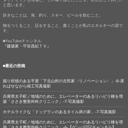
と思います。
好きなことは、海、釣り、スキー、ビールを飲むこと。
物をつくること、話をすること、書くことが私のエネルギーの源で
す。
■YouTubeチャンネル
『建築家・守谷昌紀ＴＶ』
■最近の投稿
掘り炬燵のある平屋「下北山村の古民家〈リノベーション〉」‐8‐遅
ればせながら竣工写真撮影
兵庫県太子町／地域のために、エレベーターのあるリハビリ棟を増
築「ささき整形外科クリニック」‐7‐写真撮影
ホテルライクな「ドッグランのあるタイル床の家」‐7‐写真撮影
兵庫県太子町／地域のために、エレベーターのあるリハビリ棟を増
築「ささき整形外科クリニック」‐6‐【ゲンバ日記チャンネル】