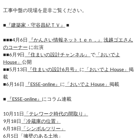
工事中盤の現場を是非ご覧ください。
■
『建築家・守谷昌紀ＴＶ』
■
■■■4月6日
『かんさい情報ネットｔｅｎ．』
浅越ゴエさん
のコーナー
に出演
■■6月9日
『住まいの設計チャンネル』
で
「おいでよ
House」
公開
■■5月13日
『住まいの設計6月号』
に
「おいでよ House」
掲
載
■6月16日
『ESSE-online』
に
「おいでよ House」
掲載
■
『ESSE-online』
にコラム連載
10月11日
「テレワーク時代の間取り」
9月18日
「冷蔵庫の位置」
6月18日
「シンボルツリー」
6月5日
「擁壁のある土地」