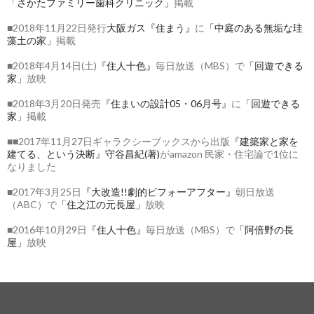
「さかたファミリー歯科クリニック」
掲載
■2018年11月22日発行
大阪ガス『住まう』
に
「中庭のある無垢な珪
藻土の家」
掲載
■2018年4月14日(土)
『住人十色』
毎日放送（MBS）で
「回遊できる
家」
放映
■2018年3月20日発売
『住まいの設計05・06月号』
に
「回遊できる
家」
掲載
■■2017年11月27日ギャラクシーブックスから出版
『建築家と家を
建てる、という決断』守谷昌紀(著)
がamazon 民家・住宅論で1位に
なりました
■2017年3月25日
『大改造!!劇的ビフォーアフター』
朝日放送
（ABC）で
「住之江の元長屋」
放映
■2016年10月29日
『住人十色』
毎日放送（MBS）で
「阿倍野の長
屋」
放映