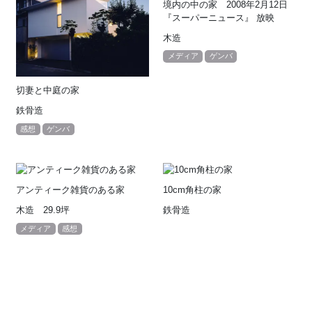
境内の中の家 2008年2月12日
『スーパーニュース』 放映
木造
メディア
ゲンバ
切妻と中庭の家
鉄骨造
感想
ゲンバ
アンティーク雑貨のある家
10cm角柱の家
木造 29.9坪
鉄骨造
メディア
感想