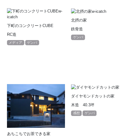
北摂の家
下町のコンクリートCUBE
鉄骨造
RC造
ゲンバ
メディア
ゲンバ
ダイヤモンドカットの家
木造 40.3坪
感想
ゲンバ
あちこちでお茶できる家