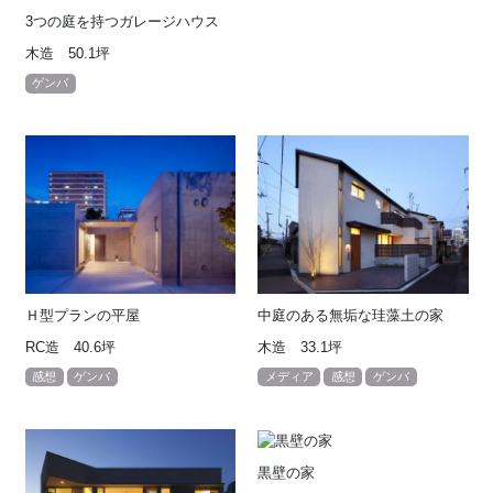
3つの庭を持つガレージハウス
木造 50.1坪
ゲンバ
Ｈ型プランの平屋
中庭のある無垢な珪藻土の家
RC造 40.6坪
木造 33.1坪
感想
ゲンバ
メディア
感想
ゲンバ
黒壁の家