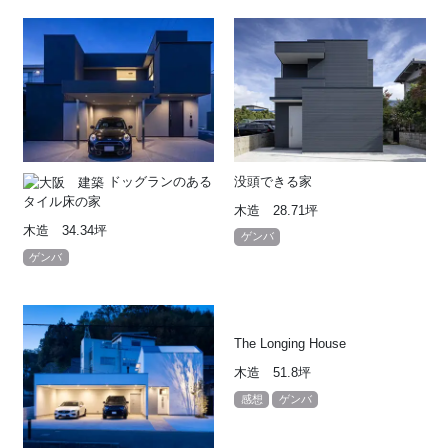
ドッグランのある
没頭できる家
タイル床の家
木造 28.71坪
木造 34.34坪
ゲンバ
ゲンバ
The Longing House
木造 51.8坪
感想
ゲンバ