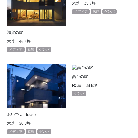
木造 35.7坪
メディア
感想
ゲンバ
滋賀の家
木造 46.4坪
メディア
感想
ゲンバ
高台の家
RC造 38.9坪
ゲンバ
おいでよ House
木造 30.3坪
メディア
感想
ゲンバ