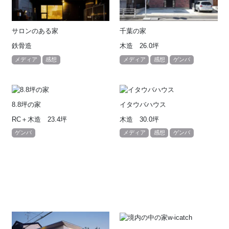
サロンのある家
千葉の家
鉄骨造
木造 26.0坪
メディア
感想
メディア
感想
ゲンバ
8.8坪の家
イタウバハウス
RC＋木造 23.4坪
木造 30.0坪
ゲンバ
メディア
感想
ゲンバ