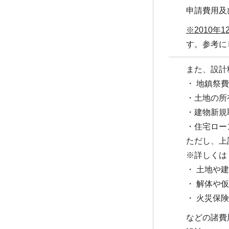
申請費用及
※2010年
す。参考に
また、設計
・ 地鎮祭
・土地の所
・建物新規
・住宅ロー
ただし、上
※詳しく
・ 土地や
・ 解体や
・ 火災保
などの諸費