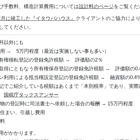
び手数料、構造計算費用については
設計料のページ
をご覧くだ
12月に竣工した
『イタウバハウス』
クライアントのご協力によ
してください。
料以外にも
費用 → 5万円程度（最近は実施しない事も多い）
有権移転登記の登録免許税額 → 評価額の2％
取得にともなう所有権保存登記の登録免許税額 → 評価額の0.
ン利用による抵当権設定登記の登録免許税額 → 融資額の0.4
記でご紹介している税額はあくまで「本則税率」であり、実際
は
国税庁タックスアンサー
建物の登記時に司法書士へ依頼した場合の報酬 → 15万円程度
仮住まい、引越し費用
険料
用がかかります。