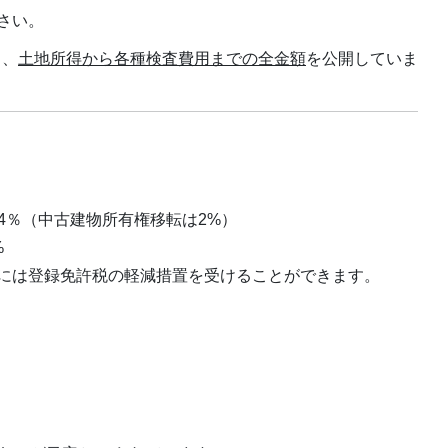
さい。
り、
土地所得から各種検査費用までの全金額
を公開していま
4％（中古建物所有権移転は2%）
%
には登録免許税の軽減措置を受けることができます。